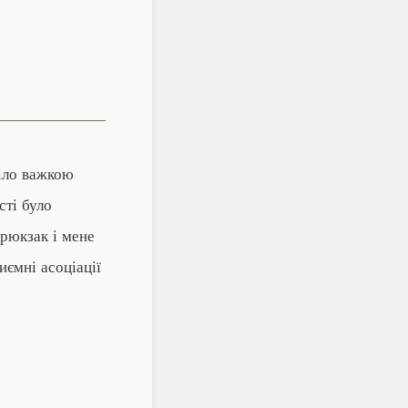
сіло важкою
сті було
 рюкзак і мене
иємні асоціації