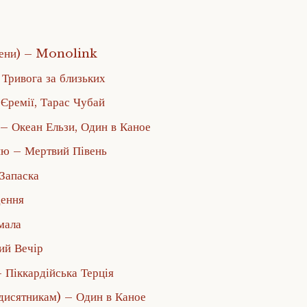
рени) – Monolink
 Тривога за близьких
Єремії, Тарас Чубай
– Океан Ельзи, Один в Каное
ню – Мертвий Півень
Запаска
дення
мала
ий Вечір
 Піккардійська Терція
дисятникам) – Один в Каное