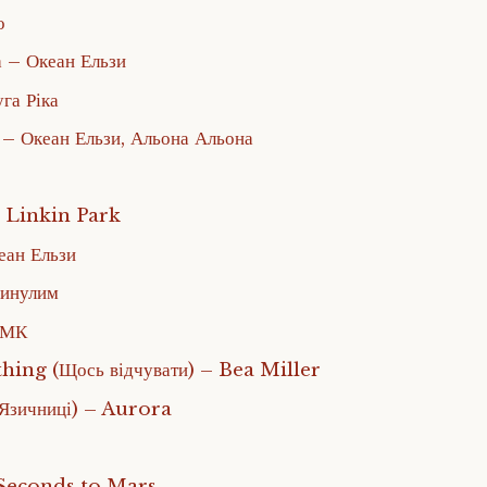
о
а – Океан Ельзи
га Ріка
 – Океан Ельзи, Альона Альона
 Linkin Park
еан Ельзи
минулим
НМК
ing (Щось відчувати) – Bea Miller
Язичниці) – Aurora
 Seconds to Mars