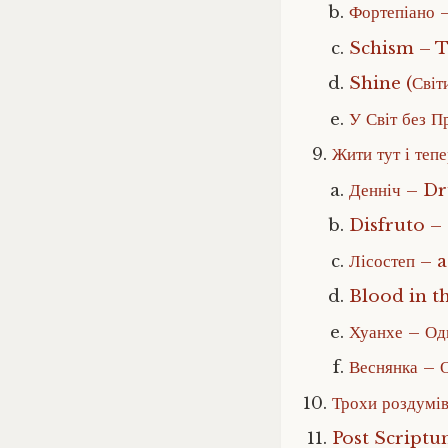
Фортепіано 
Schism – T
Shine (Сві
У Світ без
Жити тут і теп
Денніч – D
Disfruto –
Лісостеп – 
Blood in th
Хуанхе – Од
Веснянка – 
Трохи роздумі
Post Script