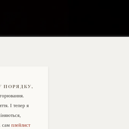
у порядку,
 горювання.
тя. І тепер я
міняються,
і сам
плейлист