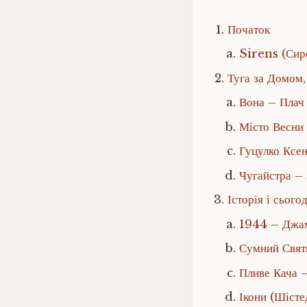
Початок
Sirens (Си
Туга за Домом,
Вона – Плач 
Місто Весни 
Гуцулко Ксе
Чугайстра – 
Історія і сього
1944 – Джа
Сумний Свят
Пливе Кача –
Ікони (Шісте