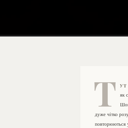
Т
ут
як 
Шок
дуже чітко розу
повторюються у