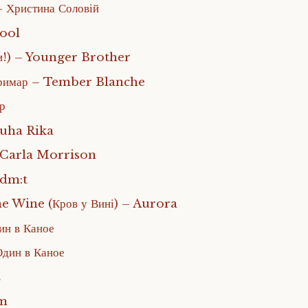
– Христина Соловій
ool
ти!) – Younger Brother
 Примар – Tember Blanche
ер
ruha Rika
 Carla Morrison
adm:t
e Wine (Кров у Вині) – Aurora
ин в Каное
Один в Каное
в
um