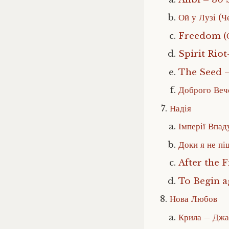
Ой у Лузі (Ч
Freedom (С
Spirit Riot
The Seed 
Доброго Ве
Надія
Імперії Вп
Доки я не п
After the F
To Begin ag
Нова Любов
Крила – Джа