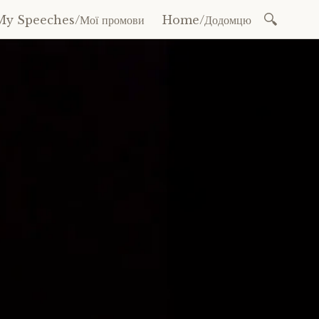
Search
My Speeches/Мої промови
Home/Додомцю
for: