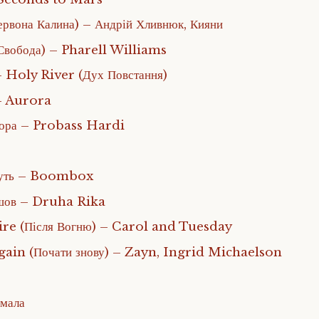
ервона Калина) – Андрій Хливнюк, Кияни
вобода) – Pharell Williams
- Holy River (Дух Повстання)
– Aurora
чора – Probass Hardi
адуть – Boombox
ішов – Druha Rika
ire (Після Вогню) – Carol and Tuesday
ain (Почати знову) – Zayn, Ingrid Michaelson
мала