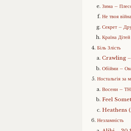
Зима – Плес
Не твоя війн
Секрет – Дру
Країна Дітей
Біль Злість
Crawling –
Обійми – Ок
Ностальгія за 
Восени – Т
Feel Someth
Heathens (
Незламність
Alibi – 30