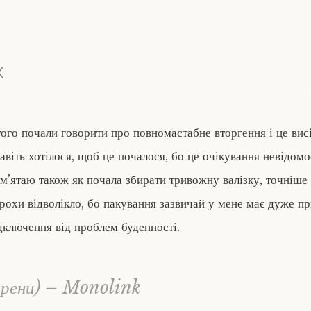
К
ого почали говорити про повномастабне вторгення і це ви
авіть хотілося, щоб це почалося, бо це очікування невідомо
м’ятаю також як почала збирати тривожну валізку, точніше
трохи відволікло, бо пакування зазвичай у мене має дуже пр
дключення від проблем буденності.
ирени) – Monolink