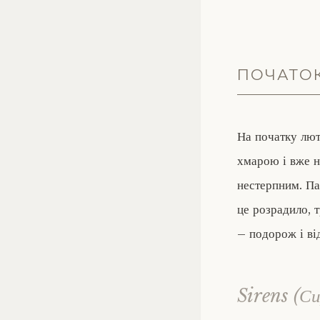
ПОЧАТО
На початку лют
хмарою і вже н
нестерпним. Па
це розрадило, 
– подорож і ві
Sirens (С