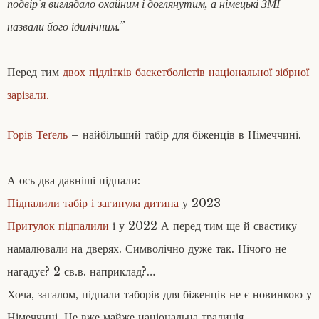
подвір’я виглядало охайним і доглянутим, а німецькі ЗМІ
назвали його ідилічним.”
Перед тим
двох підлітків баскетболістів національної зібрної
зарізали.
Горів
Теґель
– найбільший табір для біженців в Німеччині.
А ось два давніші підпали:
Підпалили табір і загинула дитина
у 2023
Притулок підпалили
і у 2022 А перед тим ще й свастику
намалювали на дверях. Символічно дуже так. Нічого не
нагадує? 2 св.в. наприклад?…
Хоча, загалом, підпали таборів для біженців не є новинкою у
Німеччині. Це вже майже національна традиція.