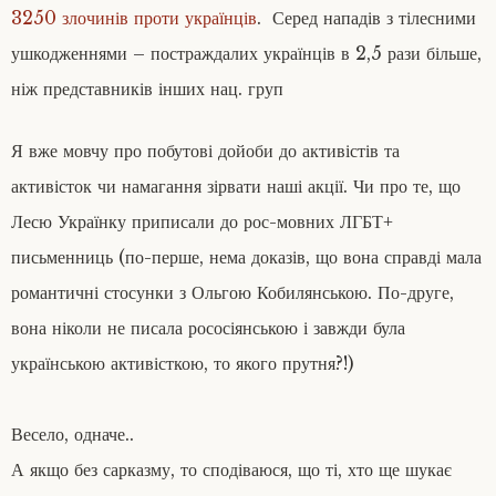
3250 злочинів проти українців
. Серед нападів з тілесними
ушкодженнями – постраждалих українців в 2,5 рази більше,
ніж представників інших нац. груп
Я вже мовчу про побутові дойоби до активістів та
активісток чи намагання зірвати наші акції. Чи про те, що
Лесю Українку приписали до рос-мовних ЛГБТ+
письменниць (по-перше, нема доказів, що вона справді мала
романтичні стосунки з Ольгою Кобилянською. По-друге,
вона ніколи не писала рососіянською і завжди була
українською активісткою, то якого прутня?!)
Весело, одначе..
А якщо без сарказму, то сподіваюся, що ті, хто ще шукає