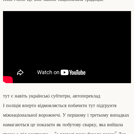
тут є навіть українські субтитри, автопереклад
І поліція вперто відмовляється побачити тут підґрунтя
міжнаціональної ворожнечі. У першому і третьому випадках
намагаються це показати як побутову сварку, яка вийшла
трохи з-під контролю – “а взагалі вони бухали разом”. Так