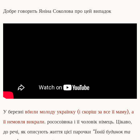
Добре говорить Яніна Соколова про цей випадок
У березні
вбили молоду українку (і скоріш за все її маму), а
її немовля викрали
. рососоіянка і її чоловік німець. Цікаво,
до речі, як описують життя цієї парочки
“Їхній будинок та