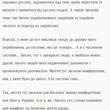
хароших русскіх, задумаються над тим, щоби перестати їх
шукати і триматися від русскіх подалі. А також зрозуміє
чому так багато україномовних українців та українок
тиснуть за перехід на українську
Взагалі, у мене це все викликає огиду до держви мого
перебування, до системи, яка це толерує… А я є частиною
системи… Звісно, тут є прекрасні люди, я знайшла нових
друзів, багато людей мені надзвичайно допомогли і
прожовжують допомагати. Життя тут загалом комфортніше,
ніж у мене було до цього. Але система гниє…
Так, життя тут загалом для багатьох значно комфортніше,
ніж було в Україні. Але я, як і багато хто, готові поміняти
цей комфорт на безпечне життя вдома.