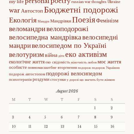
poetry
personal
my life
russian war
thoughts
Ukraine
Бюджетні подорожі
war
Автостоп
Поезія
Екологія
Фемінізм
Мандрівки
Мандри
веломандри
велоподорожі
велосипедна мандрівка
велосипедні
велосипедом по Україні
мандри
еко активізм
велотуризм
війна
діти
моє життя
екологічне життя
еко свідомість
жіночність
любов
особисте
повномасшатбне вторгнення
подорож
подорож Україною
подорожі велосипедом
подорож автостопом
роздуми
психотерапія
стосунки
у дорозі
що значить бути жінкою
August 2026
M
T
W
T
F
S
S
1
2
3
4
5
6
7
8
9
10
11
12
13
14
15
16