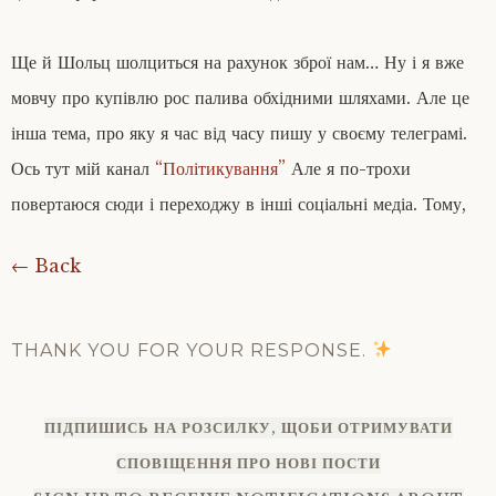
Ще й Шольц шолциться на рахунок зброї нам… Ну і я вже
мовчу про купівлю рос палива обхідними шляхами. Але це
інша тема, про яку я час від часу пишу у своєму телеграмі.
Ось тут мій канал
“Політикування”
Але я по-трохи
повертаюся сюди і переходжу в інші соціальні медіа. Тому,
← Back
THANK YOU FOR YOUR RESPONSE.
ПІДПИШИСЬ НА РОЗСИЛКУ, ЩОБИ ОТРИМУВАТИ
СПОВІЩЕННЯ ПРО НОВІ ПОСТИ