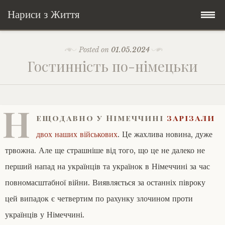
Нариси з Життя
Skip
Мандри
Posted on
01.05.2024
to
Гостинність по-німецьки
content
Соціальне
У країні соло
Всякого по трохи
Велосипедні історії у країні
Бути жінкою
Н
ещодавно у Німеччині
зарізали
Posts in English
Історії з Бразилії
Екологія
Зламана рука
двох наших військових
. Це жахлива новина, дуже
трвожна. Але ще страшніше від того, що це не далеко не
My Speeches/Мої промови
Соло автостоп
Освіта і виховання
Поезія
poetry
перший напад на українців та українок в Німеччині за час
повномасштабної війни. Виявляється за останніх півроку
Home/Додомцю
Мандри
Війна
Мої творіння
Книги
цей випадок є четвертим по рахунку злочином проти
Соціальне
Всякого по трохи
українців у Німеччині.