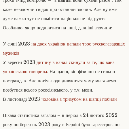
каже невідомий свідок про останній злочин. Але ну вже
дуже важко тут не помітити національне підґрунтя.
Особливо, якщо подивитися на інші, давніші злочини:
У січні 2023
на двох українок напали троє русскогаварящіх
мужиків
У вересні 2023
дитину в канал скинули за те, що вана
українською говорила
. На щастя, він фізично не сильно
постраждав. Але потім люди дивуються чому ми хочемо
позбутися всього рососіянського, у т.ч. мови.
В листопаді 2023
чоловіка з тризубом на шапці побили
Цікава статистика загалом – в період з 24 лютого 2022
року по березень 2023 року в Берліні було зареєстровано