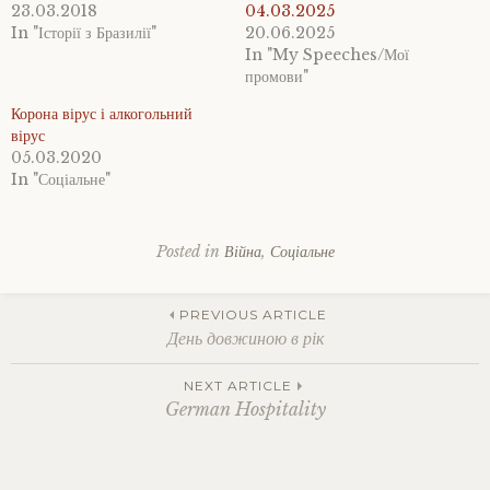
23.03.2018
04.03.2025
In "Історії з Бразилії"
20.06.2025
In "My Speeches/Мої
промови"
Корона вірус і алкогольний
вірус
05.03.2020
In "Соціальне"
Posted in
Війна
,
Соціальне
Tagged
війна
,
Post
життя
PREVIOUS ARTICLE
в
День довжиною в рік
німеччині
,
німеччина
,
navigation
NEXT ARTICLE
повномасшатбне
German Hospitality
вторгнення
,
повномаштабна
війна
,
рашизм