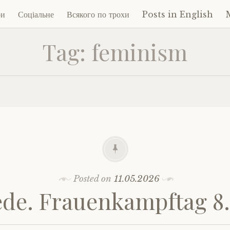
ри
Соціальне
Всякого по трохи
Posts in English
Tag:
feminism
ent
Posted on
11.05.2026
de. Frauenkampftag 8