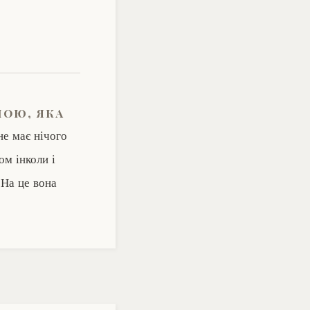
ною, яка
не має нічого
ом інколи і
 На це вона