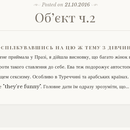
Posted on
21.10.2016
Об’єкт ч.2
оспілкувавшись на цю ж тему з дівчи
ене приймала у Празі, я дійшла висновку, що багато жінок 
роти такого ставлення до себе. Ева теж подорожує автостоп
ищем сексизму. Особливо в Туреччині та арабських країнах.
е "they're funny". Головне дати їм одразу зрозуміти, що…