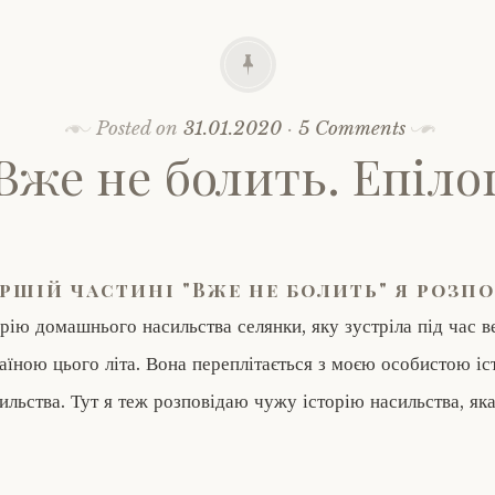
Posted on
31.01.2020
·
5 Comments
Вже не болить. Епіло
ршій частині "Вже не болить" я розп
орію домашнього насильства селянки, яку зустріла під час 
аїною цього літа. Вона переплітається з моєю особистою іст
ильства. Тут я теж розповідаю чужу історію насильства, яка