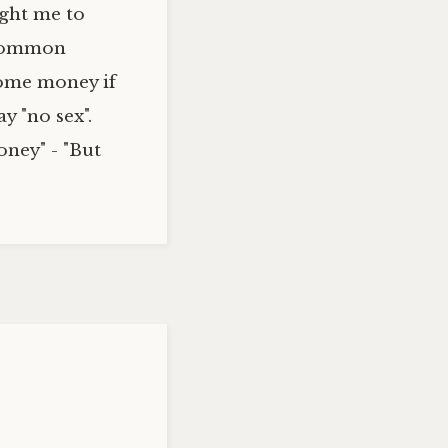
ught me to
s common
some money if
y "no sex".
oney" - "But