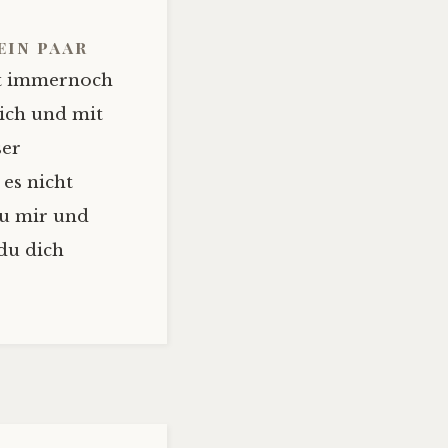
ein paar
st immernoch
lich und mit
ser
 es nicht
zu mir und
du dich