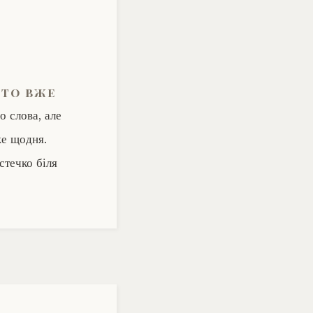
,то вже
о слова, але
же щодня.
стечко біля