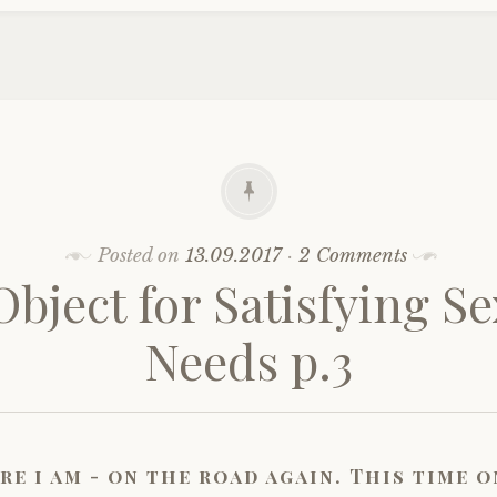
Posted on
13.09.2017
·
2 Comments
bject for Satisfying S
Needs p.3
re i am - on the road again. This time o