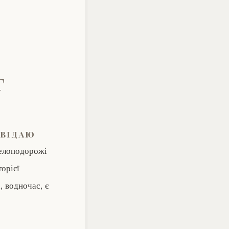
г
овідаю
велоподорожі
орієї
, водночас, є