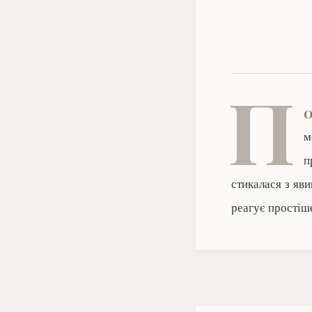
П
м
п
стикалася з яв
реагує простіш