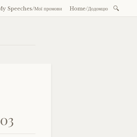
Search
My Speeches/Мої промови
Home/Додомцю
for:
.03