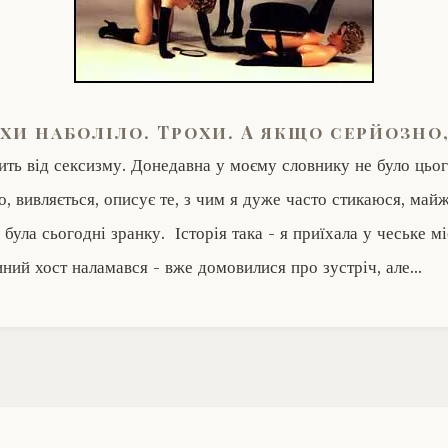
хи наболіло. Трохи. А якщо серйозно
ить від сексизму. Донедавна у моєму словнику не було цьог
о, вивляється, описує те, з чим я дуже часто стикаюся, май
була сьогодні зранку. Історія така - я приїхала у чеське мі
ний хост наламався - вже домовилися про зустріч, але…