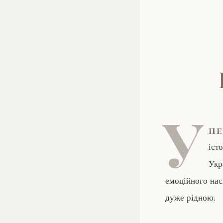
У
пе
іст
Укр
емоційного нас
дуже рідною.