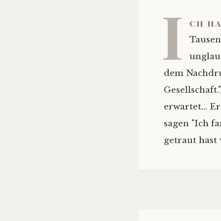
I
ch ha
Tausen
unglau
dem Nachdruc
Gesellschaft.
erwartet... 
sagen "Ich f
getraut hast 