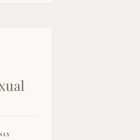
exual
nly