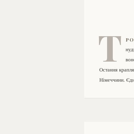
Т
ро
нуд
вон
Остання крапля 
Німеччини. Єди