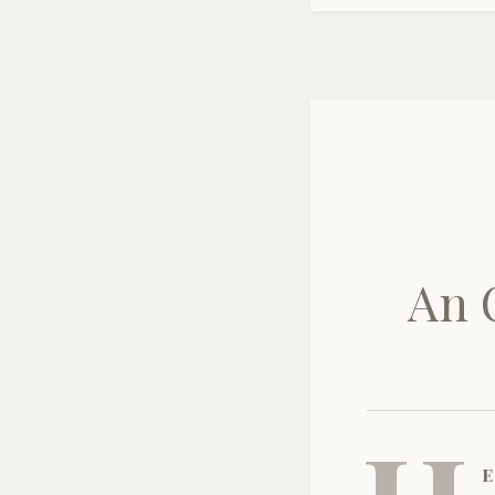
An O
e