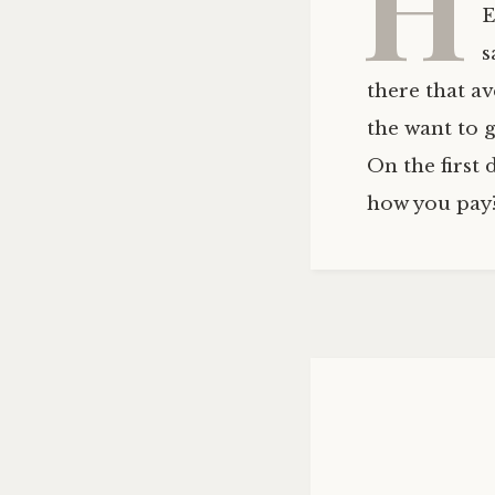
H
E
s
there that a
the want to g
On the first 
how you pay?"