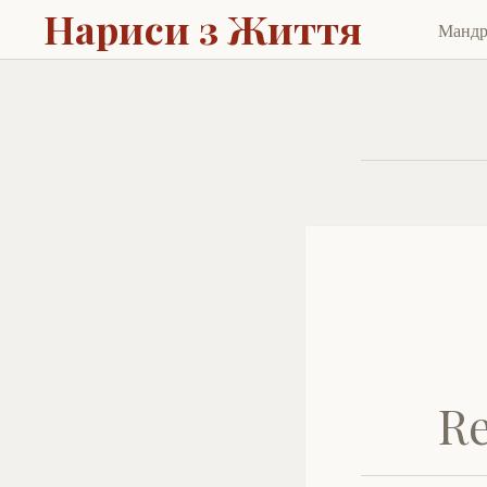
Нариси з Життя
Манд
Skip
to
cont
Re