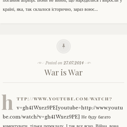
країні, яка, так склалося історично, зараз воює…
Posted on
27.07.2014
War is War
h
ttp://www.youtube.com/watch?
v=gh41Wxez9PE[youtube=http://www.youtu
be.com/watch?v=gh41Wxez9PE] Не буду багато
коментувати, тільки перекладу. І так все ясно. Війна, вона