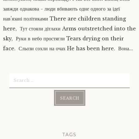
завжди однакова - люди вбивають одне одного за ідеї
нав’язані політиками There are children standing
here, Тут стояли дітлахи Arms outstretched into the
sky, Руки в небо простягли Tears drying on their
face. Сльози сохли на очах He has been here. Вона…
Search
for:
TAGS