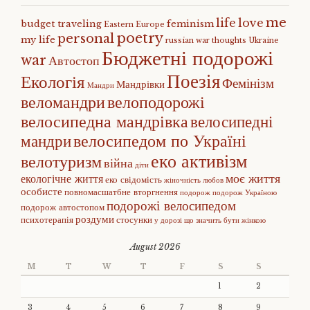
me
life
love
budget traveling
feminism
Eastern Europe
poetry
personal
my life
russian war
thoughts
Ukraine
Бюджетні подорожі
war
Автостоп
Поезія
Екологія
Фемінізм
Мандрівки
Мандри
веломандри
велоподорожі
велосипедна мандрівка
велосипедні
велосипедом по Україні
мандри
еко активізм
велотуризм
війна
діти
моє життя
екологічне життя
еко свідомість
жіночність
любов
особисте
повномасшатбне вторгнення
подорож
подорож Україною
подорожі велосипедом
подорож автостопом
роздуми
психотерапія
стосунки
у дорозі
що значить бути жінкою
August 2026
M
T
W
T
F
S
S
1
2
3
4
5
6
7
8
9