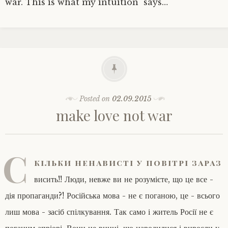
war. This is what my intuition says…
Posted on
02.09.2015
make love not war
С
кільки ненависті у повітрі зараз
висить!! Люди, невже ви не розумієте, що це все -
дія пропаганди?! Російська мова - не є поганою, це - всього
лиш мова - засіб спілкування. Так само і житель Росії не є
поганим апріорі. Вони не винні, що народилися і виросли у