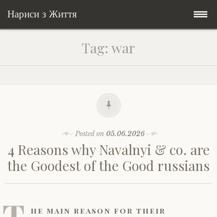
Нариси з Життя
Skip
Мандри
Tag:
war
to
content
Соціальне
У країні соло
Всякого по трохи
Велосипедні історії у країні
Бути жінкою
Posts in English
Історії з Бразилії
Екологія
Зламана рука
Posted on
05.06.2026
4 Reasons why Navalnyi & co. are
My Speeches/Мої промови
Соло автостоп
Освіта і виховання
Поезія
poetry
the Goodest of the Good russians
Home/Додомцю
Мандри
Війна
Мої творіння
Книги
T
Соціальне
Всякого по трохи
he main reason for their