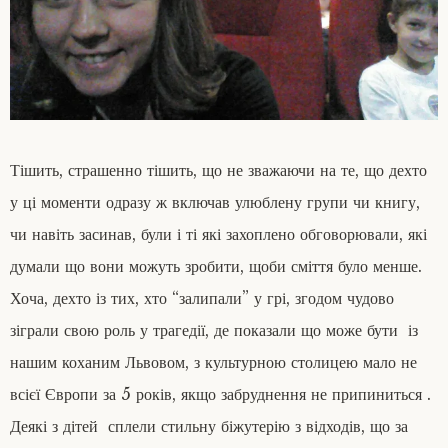
Тішить, страшенно тішить, що не зважаючи на те, що дехто
у ці моменти одразу ж включав улюблену групи чи книгу,
чи навіть засинав, були і ті які захоплено обговорювали, які
думали що вони можуть зробити, щоби сміття було менше.
Хоча, дехто із тих, хто “залипали” у грі, згодом чудово
зіграли свою роль у трагедії, де показали що може бути із
нашим коханим Львовом, з культурною столицею мало не
всієї Європи за 5 років, якщо забруднення не припиниться .
Деякі з дітей сплели стильну біжутерію з відходів, що за