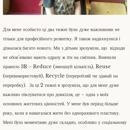
Для мене особисто ці два тижні були дуже важливими не
тільки для професійного розвитку. Я також надихнулися і
дізналася багато нового. Ми з дітьми зрозуміли, що відходи
не обов’язково мають одразу ж іти на смітник. Вивчили
правило 3R – Reduce (зменшуй кількість), Reuse
(перевикористовуй), Recycle (переробляй чи здавай на
переробку). За ці 2 тижні я зрозуміла, що для мене дуже
важливо піклуватися про довкілля, це – одна з моїх
основних життєвих цінностей. У мене був період більше
року, коли я намагалася жити без одноразового пластику.
Мені було моментами дуже складно, особливо у соціальному