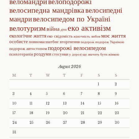
веломандри
велоподорожі
велосипедна мандрівка
велосипедні
велосипедом по Україні
мандри
еко активізм
велотуризм
війна
діти
моє життя
екологічне життя
еко свідомість
жіночність
любов
особисте
повномасшатбне вторгнення
подорож
подорож Україною
подорожі велосипедом
подорож автостопом
роздуми
психотерапія
стосунки
у дорозі
що значить бути жінкою
August 2026
M
T
W
T
F
S
S
1
2
3
4
5
6
7
8
9
10
11
12
13
14
15
16
17
18
19
20
21
22
23
24
25
26
27
28
29
30
31