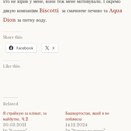
хто не вірив у мене, вони теж мене мотивували. І окремо
дякую компаніям
Biscotti
за смачнюче печиво та
Aqua
Dion
за питну воду.
Share this:
Facebook
X
Like this:
Related
Я страйкую за клімат, за
Башкортостан, який я не
майбутнє. Ч.2
побачила
30.03.2021
14.12.2024
In "Екологія"
In "Всякого по трохи"