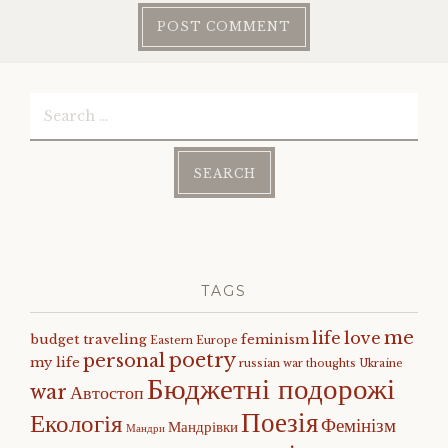
Search
for:
TAGS
me
life
love
budget traveling
feminism
Eastern Europe
poetry
personal
my life
russian war
thoughts
Ukraine
Бюджетні подорожі
war
Автостоп
Поезія
Екологія
Фемінізм
Мандрівки
Мандри