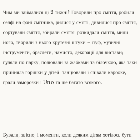
Чим ми займалися ці 2 тижні? Говорили про сміття, робили
селфі на фоні смітника, рилися у смітті, дивилися про сміття,
сортували сміття, збирали сміття, розкидали сміття, мили
його, творили з нього крутезні штуки – пуф, музичні
інструменти, браслети, намисто, декорації для вистави;
гуляли по парку, полювали за жабками та білочкою, яка таки
прийняла горішки у дітей, танцювали і співали карооке,
грали заморозки і Uno та ще багато всякого.
Бували, звісно, і моменти, коли деяким дітям хотілось бути