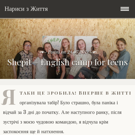
Нариси з Життя
Skip
Мандри
to
content
Соціальне
У країні соло
Posted on
24.07.2017
Shepit – English camp for teens
Всякого по трохи
Велосипедні історії у країні
Бути жінкою
Posts in English
Історії з Бразилії
Екологія
Зламана рука
Я
таки це зробила! Вперше в житті
My Speeches/Мої промови
Соло автостоп
Освіта і виховання
Поезія
poetry
організувала табір! Було страшно, була паніка і
Home/Додомцю
Мандри
Війна
Мої творіння
Книги
відчай за 3 дні до початку. Але наступного ранку, після
зустрічі з моєю чудовою командою, я відчула крім
Соціальне
Всякого по трохи
заспокоєння ще й натхнення.