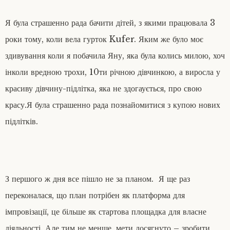
Я була страшенно рада бачити дітей, з якими працювала 3
роки тому, коли вела гурток Kufer. Яким же було моє
здивування коли я побачила Яну, яка була колись милою, хоч
інколи вредною трохи, 10ти річною дівчинкою, а виросла у
красиву дівчину-підлітка, яка не здогаується, про свою
красу.Я була страшенно рада познайомитися з купою нових
підлітків.
З першого ж дня все пішло не за планом. Я ще раз
переконалася, що план потрібен як платформа для
імпровізації, це більше як стартова площадка для власне
діяльності. Але тим не менше, мети досягнуто – зробити