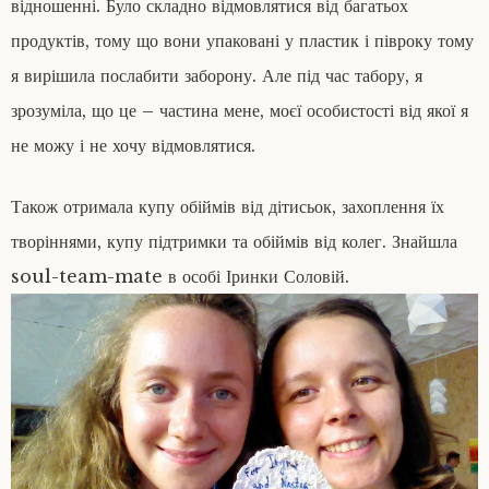
відношенні. Було складно відмовлятися від багатьох
продуктів, тому що вони упаковані у пластик і півроку тому
я вирішила послабити заборону. Але під час табору, я
зрозуміла, що це – частина мене, моєї особистості від якої я
не можу і не хочу відмовлятися.
Також отримала купу обіймів від дітисьок, захоплення їх
творіннями, купу підтримки та обіймів від колег. Знайшла
soul-team-mate в особі Іринки Соловій.