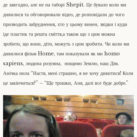
де завгодно, але не на таборі Shepit. Це бувало коли ми
дивилися та обговорювали відео, де розповідали до чого
призводить забруднення, хто у цьому винен, звідки і куди
іде пластик та решта сміття,а також що з цим можна
зробити, що вони, діти, можуть з цим зробити. Чи коли ми
дивилися фільм Home, там показували як ми homo
sapiens, людина розумна, нищимо Землю, наш Дім.
Анічка нила “Настя, мені страшно, я не хочу дивитися! Коли
це закінчиться?” – “Ще трошки, Аня, далі все буде добре.”