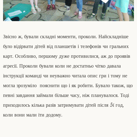
Звісно ж, бували складні моменти, проколи. Найскладніше
було відірвати дітей від планшетів і телефонів чи гральних
карт. Особливо, першому дуже противилися, аж до проявів
агресії. Проколи бували коли не достатньо чітко давала
інструкції команді чи неуважно читала опис гри і тому не
могла зрозуміло пояснити що і як робити. Бувало також, що
певні завдання займали більше часу, ніж планувалося. Тоді
приходилось кілька разів затримувати дітей після 5ї год,
коли вони мали іти додому.