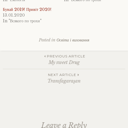
Бувай 2019! Привіт 2020!
13.01.2020
In "Всякого по трохи"
Posted in
Освіта і виховання
Tagged
англійська
Post
для
PREVIOUS ARTICLE
дітей
,
My sweet Drug
бути
вчителем
,
navigation
NEXT ARTICLE
моє
Transfagaraşan
життя
,
моя
робота
,
шкільна
освіта
Leave a Reply