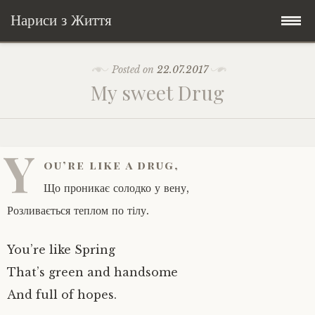
Нариси з Життя
Skip
Мандри
Posted on
22.07.2017
to
My sweet Drug
content
Соціальне
У країні соло
Всякого по трохи
Велосипедні історії у країні
Бути жінкою
Y
ou’re like a drug,
Posts in English
Історії з Бразилії
Екологія
Зламана рука
Що проникає солодко у вену,
Розливається теплом по тілу.
My Speeches/Мої промови
Соло автостоп
Освіта і виховання
Поезія
poetry
You’re like Spring
Home/Додомцю
Мандри
Війна
Мої творіння
Книги
That’s green and handsome
And full of hopes.
Соціальне
Всякого по трохи