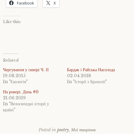
Facebook
X
Like this:
Related
Чергування у сквері Ч. ІІ
Бардак і Райська Насолода
19.08.2015
02.04.2018
In "Екологія"
In "Історії з Бразилії"
На ровері. День #0
21.06.2019
In "Велосипедні історії у
країні"
Posted in
poetry
,
Мої творіння