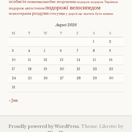
особисте
повномасшатбне вторгнення
подорож
подорож Україною
подорожі велосипедом
подорож автостопом
роздуми
психотерапія
стосунки
у дорозі
що значить бути жінкою
August 2026
M
T
W
T
F
S
S
1
2
3
4
5
6
7
8
9
10
11
12
13
14
15
16
17
18
19
20
21
22
23
24
25
26
27
28
29
30
31
« Jun
Proudly powered by WordPress.
Theme: Libretto by