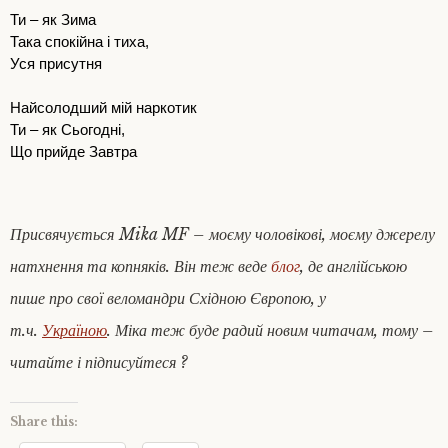
Ти – як Зима
Така спокійна і тиха,
Уся присутня
Найсолодший мій наркотик
Ти – як Сьогодні,
Що прийде Завтра
Присвячується
Mika MF – моєму чоловікові, моєму джерелу
натхнення та копняків. Він теж веде
блог
, де англійською
пише про свої веломандри Східною Європою, у
т.ч.
Україною
. Міка теж буде радий новим читачам, тому –
читайте і підписуйтеся ?
Share this: