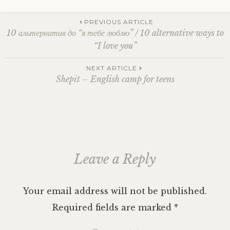
Tagged
love
,
Post
poetry
,
PREVIOUS ARTICLE
relationship
,
10 альтернатив до “я тебе люблю” / 10 alternative ways to
кохання
,
“I love you”
любов
,
navigation
Поезія
,
NEXT ARTICLE
стосунки
Shepit – English camp for teens
Leave a Reply
Your email address will not be published.
Required fields are marked
*