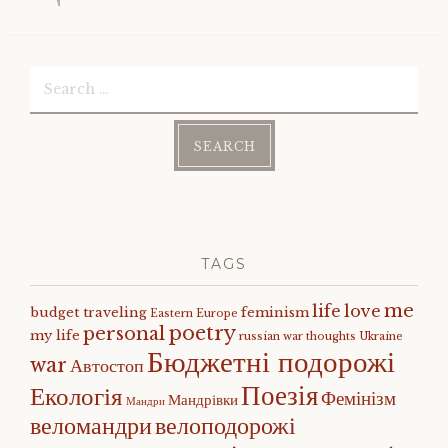
Search
for:
TAGS
me
life
love
budget traveling
feminism
Eastern Europe
poetry
personal
my life
russian war
thoughts
Ukraine
Бюджетні подорожі
war
Автостоп
Поезія
Екологія
Фемінізм
Мандрівки
Мандри
веломандри
велоподорожі