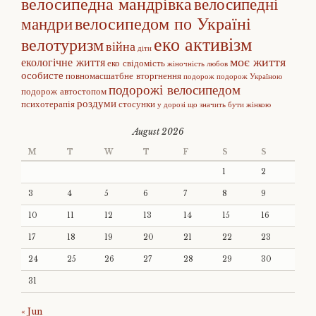
велосипедна мандрівка
велосипедні
велосипедом по Україні
мандри
еко активізм
велотуризм
війна
діти
моє життя
екологічне життя
еко свідомість
жіночність
любов
особисте
повномасшатбне вторгнення
подорож
подорож Україною
подорожі велосипедом
подорож автостопом
роздуми
психотерапія
стосунки
у дорозі
що значить бути жінкою
August 2026
M
T
W
T
F
S
S
1
2
3
4
5
6
7
8
9
10
11
12
13
14
15
16
17
18
19
20
21
22
23
24
25
26
27
28
29
30
31
« Jun