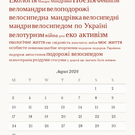
Фемінізм
Мандрівки
Мандри
веломандри
велоподорожі
велосипедна мандрівка
велосипедні
велосипедом по Україні
мандри
еко активізм
велотуризм
війна
діти
моє життя
екологічне життя
еко свідомість
жіночність
любов
особисте
повномасшатбне вторгнення
подорож
подорож Україною
подорожі велосипедом
подорож автостопом
роздуми
психотерапія
стосунки
у дорозі
що значить бути жінкою
August 2026
M
T
W
T
F
S
S
1
2
3
4
5
6
7
8
9
10
11
12
13
14
15
16
17
18
19
20
21
22
23
24
25
26
27
28
29
30