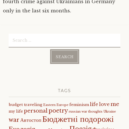
fourth crime against Ukrainians in Germany
only in the last six months.
Search
for:
TAGS
me
life
love
budget traveling
feminism
Eastern Europe
poetry
personal
my life
russian war
thoughts
Ukraine
Бюджетні подорожі
war
Автостоп
Поезія
Екологія