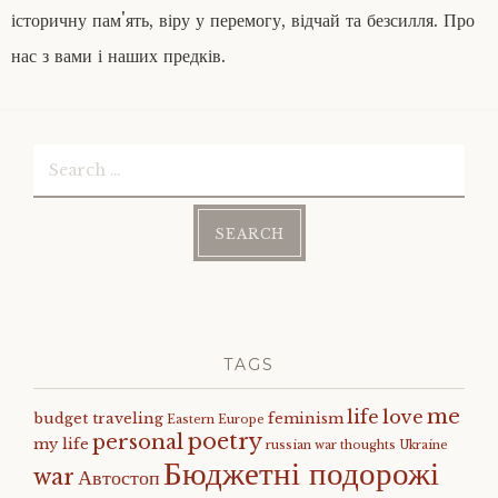
історичну пам'ять, віру у перемогу, відчай та безсилля. Про
нас з вами і наших предків.
Search
for:
TAGS
me
life
love
budget traveling
feminism
Eastern Europe
poetry
personal
my life
russian war
thoughts
Ukraine
Бюджетні подорожі
war
Автостоп