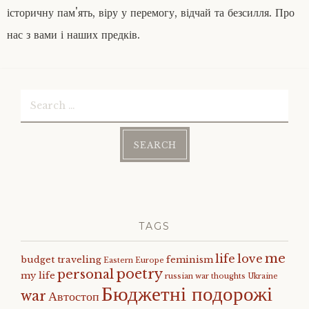
історичну пам'ять, віру у перемогу, відчай та безсилля. Про
нас з вами і наших предків.
Search
for:
TAGS
me
life
love
budget traveling
feminism
Eastern Europe
poetry
personal
my life
russian war
thoughts
Ukraine
Бюджетні подорожі
war
Автостоп