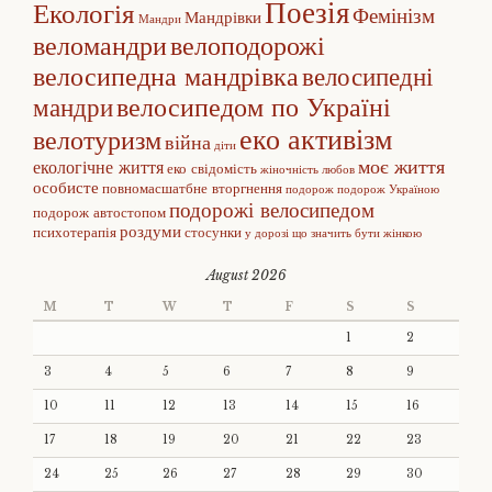
Поезія
Екологія
Фемінізм
Мандрівки
Мандри
веломандри
велоподорожі
велосипедна мандрівка
велосипедні
велосипедом по Україні
мандри
еко активізм
велотуризм
війна
діти
моє життя
екологічне життя
еко свідомість
жіночність
любов
особисте
повномасшатбне вторгнення
подорож
подорож Україною
подорожі велосипедом
подорож автостопом
роздуми
психотерапія
стосунки
у дорозі
що значить бути жінкою
August 2026
M
T
W
T
F
S
S
1
2
3
4
5
6
7
8
9
10
11
12
13
14
15
16
17
18
19
20
21
22
23
24
25
26
27
28
29
30