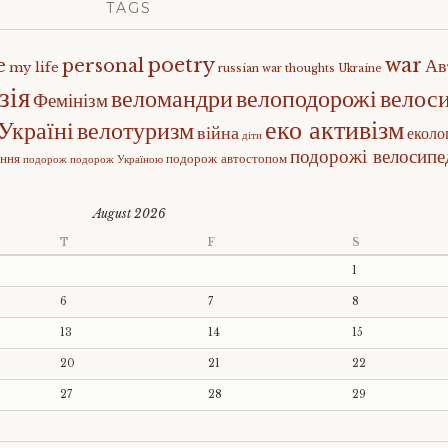
TAGS
poetry
war
e
personal
Ав
my life
russian war
thoughts
Ukraine
зія
веломандри
велоподорожі
велос
Фемінізм
еко активізм
Україні
велотуризм
війна
еколо
діти
подорожі велосип
ення
подорож автостопом
подорож
подорож Україною
August 2026
T
F
S
1
6
7
8
13
14
15
20
21
22
27
28
29