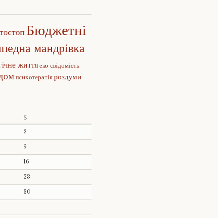
Бюджетні
тостоп
ипедна мандрівка
гічне життя
еко свідомість
едом
роздуми
психотерапія
S
2
9
16
23
30