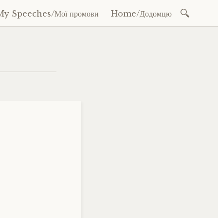
Search
My Speeches/Мої промови
Home/Додомцю
for: