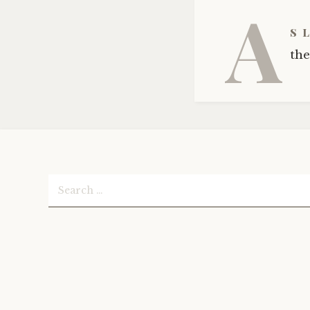
A
s 
the
Search
for: