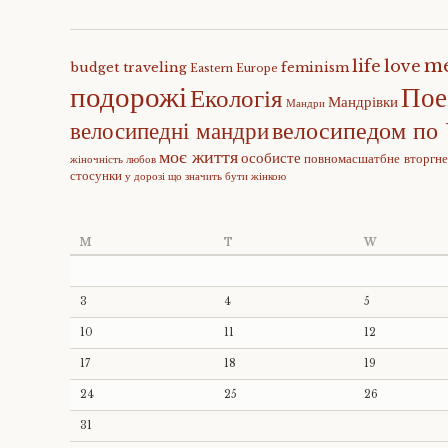
m
life
love
budget traveling
feminism
Eastern Europe
подорожі
Пое
Екологія
Мандрівки
Мандри
велосипедом по 
велосипедні мандри
моє життя
особисте
повномасшатбне вторгн
жіночність
любов
стосунки
у дорозі
що значить бути жінкою
M
T
W
3
4
5
10
11
12
17
18
19
24
25
26
31