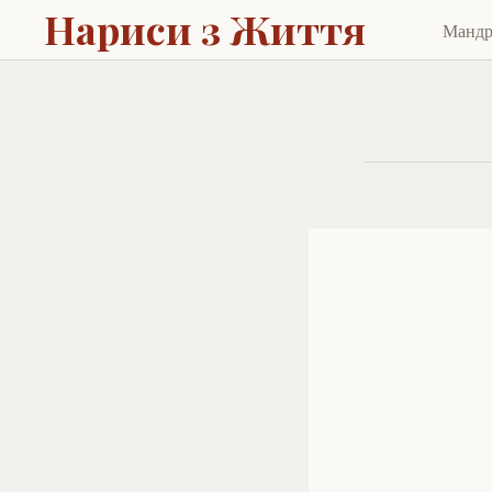
Нариси з Життя
Манд
Skip
to
cont