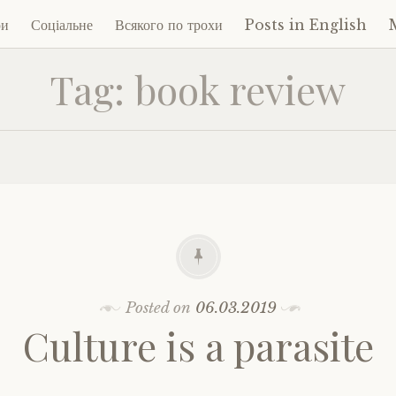
ри
Соціальне
Всякого по трохи
Posts in English
Tag:
book review
ent
Posted on
06.03.2019
Culture is a parasite