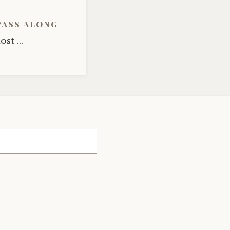
pass along
st ...