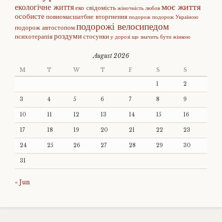
моє життя
екологічне життя
еко свідомість
жіночність
любов
особисте
повномасшатбне вторгнення
подорож
подорож Україною
подорожі велосипедом
подорож автостопом
роздуми
психотерапія
стосунки
у дорозі
що значить бути жінкою
August 2026
M
T
W
T
F
S
S
1
2
3
4
5
6
7
8
9
10
11
12
13
14
15
16
17
18
19
20
21
22
23
24
25
26
27
28
29
30
31
« Jun