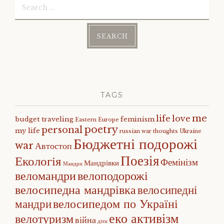
for:
TAGS
me
life
love
budget traveling
feminism
Eastern Europe
poetry
personal
my life
russian war
thoughts
Ukraine
Бюджетні подорожі
war
Автостоп
Поезія
Екологія
Фемінізм
Мандрівки
Мандри
веломандри
велоподорожі
велосипедна мандрівка
велосипедні
велосипедом по Україні
мандри
еко активізм
велотуризм
війна
діти