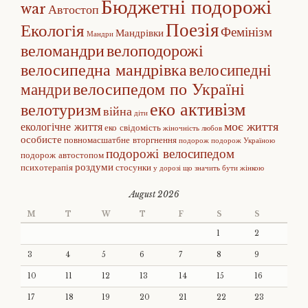
Бюджетні подорожі
war
Автостоп
Поезія
Екологія
Фемінізм
Мандрівки
Мандри
веломандри
велоподорожі
велосипедна мандрівка
велосипедні
велосипедом по Україні
мандри
еко активізм
велотуризм
війна
діти
моє життя
екологічне життя
еко свідомість
жіночність
любов
особисте
повномасшатбне вторгнення
подорож
подорож Україною
подорожі велосипедом
подорож автостопом
роздуми
психотерапія
стосунки
у дорозі
що значить бути жінкою
August 2026
M
T
W
T
F
S
S
1
2
3
4
5
6
7
8
9
10
11
12
13
14
15
16
17
18
19
20
21
22
23