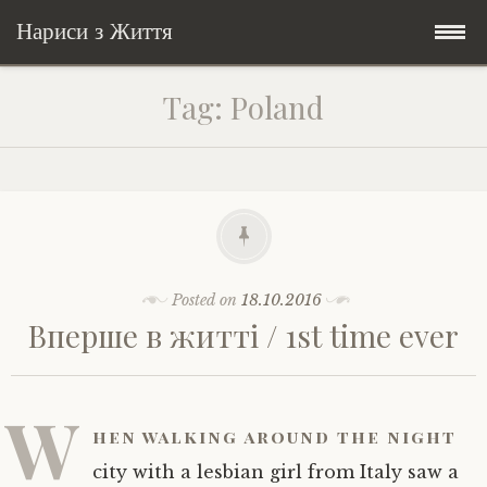
Нариси з Життя
Skip
Мандри
Tag:
Poland
to
content
Соціальне
У країні соло
Всякого по трохи
Велосипедні історії у країні
Бути жінкою
Posts in English
Історії з Бразилії
Екологія
Зламана рука
Posted on
18.10.2016
Вперше в житті / 1st time ever
My Speeches/Мої промови
Соло автостоп
Освіта і виховання
Поезія
poetry
Home/Додомцю
Мандри
Війна
Мої творіння
Книги
W
hen walking around the night
Соціальне
Всякого по трохи
city with a lesbian girl from Italy saw a