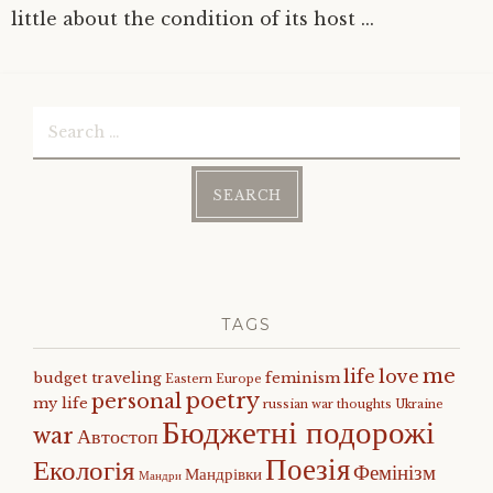
little about the condition of its host ...
Search
for:
TAGS
me
life
love
budget traveling
feminism
Eastern Europe
poetry
personal
my life
russian war
thoughts
Ukraine
Бюджетні подорожі
war
Автостоп
Поезія
Екологія
Фемінізм
Мандрівки
Мандри