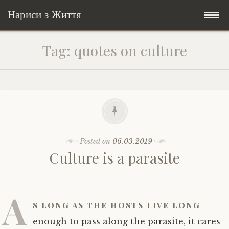
Нариси з Життя
Skip
Мандри
Tag:
quotes on culture
to
content
Соціальне
У країні соло
Всякого по трохи
Велосипедні історії у країні
Бути жінкою
Posts in English
Історії з Бразилії
Екологія
Зламана рука
Posted on
06.03.2019
Culture is a parasite
My Speeches/Мої промови
Соло автостоп
Освіта і виховання
Поезія
poetry
Home/Додомцю
Мандри
Війна
Мої творіння
Книги
A
s long as the hosts live long
Соціальне
Всякого по трохи
enough to pass along the parasite, it cares