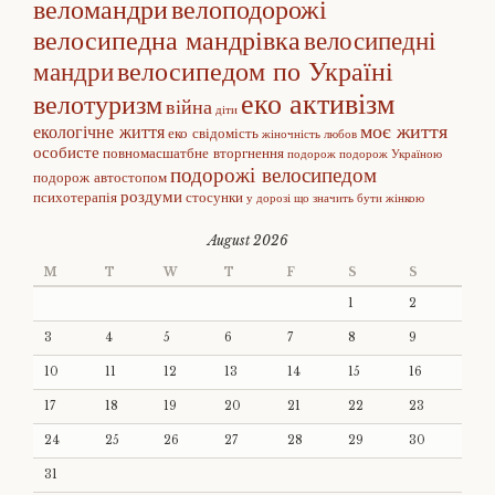
веломандри
велоподорожі
велосипедна мандрівка
велосипедні
велосипедом по Україні
мандри
еко активізм
велотуризм
війна
діти
моє життя
екологічне життя
еко свідомість
жіночність
любов
особисте
повномасшатбне вторгнення
подорож
подорож Україною
подорожі велосипедом
подорож автостопом
роздуми
психотерапія
стосунки
у дорозі
що значить бути жінкою
August 2026
M
T
W
T
F
S
S
1
2
3
4
5
6
7
8
9
10
11
12
13
14
15
16
17
18
19
20
21
22
23
24
25
26
27
28
29
30
31