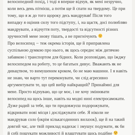
велосипедний похід, і тоді я вперше відчув, як мені незручно,
л
коли весь день пітнієш, а потім ще й спати на твердому. Це при
и
тому, що я ж до того щороку десь мандрував! Після того
у
Є
випадку я оцінив силу того підступу, і, на щастя, досі полюбляю
в
мандрувати, а відчуття поту, твердості та відсутності різних
р
зручностей мене знову тішать, а не пригнічують
о
Про велосипед – теж окрема історія, ще й приправлена
п
суспільною думкою про нього, як щось середнє між дитячою
і
забавкою і транспортом для бідних. Коли розповідаю, що їжджу
м
велосипедом на роботу, то це багатьох дивує. Вважають як не
а
с
дивацтвом, то вимушеним кроком, бо не маю машини. І я навіть
о
не знаю, чи варто тут переконувати, чи слід агресивно
в
аргументувати те, що цей вибір найкращий? Принаймні для
о
мене. Просто відчуваю, що це моє, і не хочу змінювати
х
велосипед на щось інше, навіть на модні нині електросамокати.
в
Дуже радий за тебе, що ти продовжуєш подорожувати,
о
р
відкривати нові місця і досліджувати себе. Я ніколи не
і
мандрував соло (окрім кількагодинних вилазок), ще й на такий
ю
довгий час, але твій приклад надихає і змушує подумати, як би
т
й собі пошукати можливості й влаштувати щось подібне