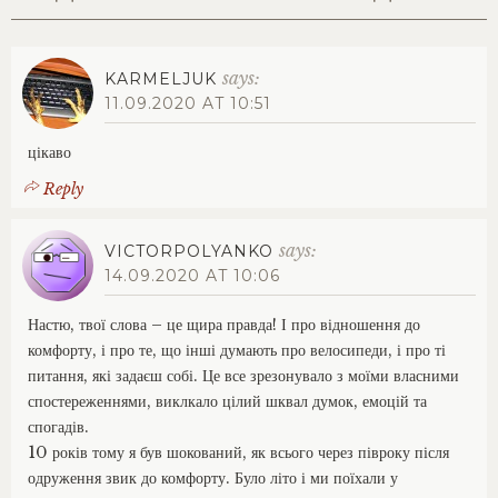
і
с
т
says:
KARMELJUK
а
11.09.2020 AT 10:51
л
о
цікаво
ї
ї
Reply
д
у
ж
says:
VICTORPOLYANKO
е
14.09.2020 AT 10:06
ш
к
Настю, твої слова – це щира правда! І про відношення до
о
комфорту, і про те, що інші думають про велосипеди, і про ті
д
питання, які задаєш собі. Це все зрезонувало з моїми власними
а
–
спостереженнями, виклкало цілий шквал думок, емоцій та
б
спогадів.
д
10 років тому я був шокований, як всього через півроку після
ж
одруження звик до комфорту. Було літо і ми поїхали у
о