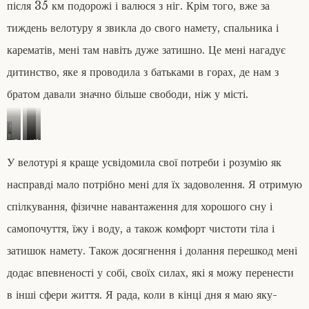
після 35 км подорожі і валюся з ніг. Крім того, вже за
тиждень велотуру я звикла до свого намету, спальника і
карематів, мені там навіть дуже затишно. Це мені нагадує
дитинство, яке я проводила з батьками в горах, де нам з
братом давали значно більше свободи, ніж у місті.
о
п
н
.
о
а
У велотурі я краще усвідомила свої потреби і розумію як
Б
л
п
а
о
о
насправді мало потрібно мені для їх задоволення. Я отримую
р
н
б
спілкування, фізичне навантаження для хорошого сну і
в
и
в
і
н
і
самопочуття, їжу і воду, а також комфорт чистоти тіла і
н
и
р
затишок намету. Також досягнення і долання перешкод мені
о
н
’
к
и
ї
додає впевненості у собі, своїх силах, які я можу перенести
б
с
м
і
.
а
в інші сфери життя. Я рада, коли в кінці дня я маю яку-
л
Г
г