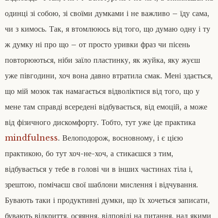
к
одинці зі собою, зі своїми думками і не важливо – їду сама,
е
чи з кимось. Так, я втомлююсь від того, що думаю одну і ту
р
а
ж думку ні про що – от просто уривки фраз чи пісень
м
і
повторюються, ніби заїло пластинку, як жуйка, яку жуєш
к
уже півгодини, хоч вона давно втратила смак. Мені здається,
о
ю
що мій мозок так намагається відволіктися від того, що у
мене там справді всередені відбувається, від емоцій, а може
від фізичного дискомфорту. Тобто, тут уже іде практика
mindfulness
. Велоподорож, восновному, і є цією
практикою, бо тут хоч-не-хоч, а стикаєшся з тим,
відбувається у тебе в голові чи в інших частинах тіла і,
зрештою, помічаєш свої шаблони мислення і відчування.
Бувають таки і продуктивні думки, що їх хочеться записати,
бувають відкриття, осяяння, відповіді на питання, над якими