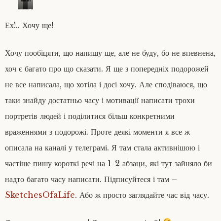
Ц
о
л
я
л
а
б
Ех!.. Хочу ще!
е
с
д
н
т
ж
і
і
і
Хочу пообіцяти, що напишу ще, але не буду, бо не впевнена,
і
в
л
хоч є багато про що сказати. Я ще з попередніх подорожей
з
’
к
д
ї
а
не все написала, що хотіла і досі хочу. Але сподіваюся, що
е
н
д
н
і
таки знайду достатньо часу і мотивації написати трохи
о
д
н
в
портретів людей і поділитися більш конкретними
р
а
г
о
р
о
враженнями з подорожі. Проте деякі моменти я все ж
-
а
к
описала на каналі у телеграмі. Я там стала активнішою і
з
д
р
о
и
у
частіше пишу короткі речі на 1-2 абзаци, які тут зайняло би
о
п
т
п
е
надто багато часу написати. Підписуйтеся і там –
и
а
р
л
SketchesOfaLife
. Або ж просто заглядайте час від часу.
р
е
а
к
д
с
у
в
я