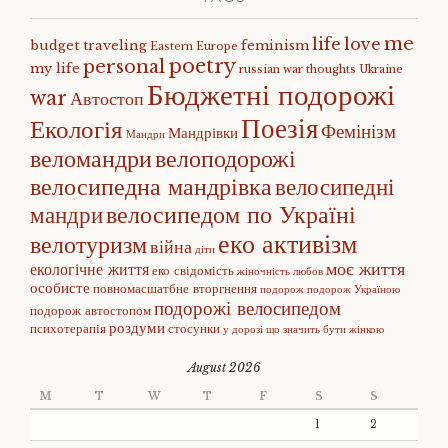
me
life
love
budget traveling
feminism
Eastern Europe
poetry
personal
my life
russian war
thoughts
Ukraine
Бюджетні подорожі
war
Автостоп
Поезія
Екологія
Фемінізм
Мандрівки
Мандри
веломандри
велоподорожі
велосипедна мандрівка
велосипедні
велосипедом по Україні
мандри
еко активізм
велотуризм
війна
діти
моє життя
екологічне життя
еко свідомість
жіночність
любов
особисте
повномасшатбне вторгнення
подорож
подорож Україною
подорожі велосипедом
подорож автостопом
роздуми
психотерапія
стосунки
у дорозі
що значить бути жінкою
August 2026
M
T
W
T
F
S
S
1
2