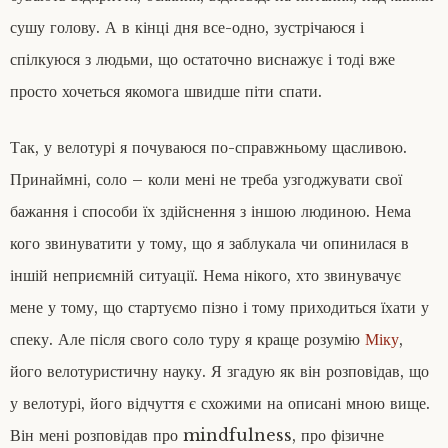
сушу голову. А в кінці дня все-одно, зустрічаюся і
спілкуюся з людьми, що остаточно виснажує і тоді вже
просто хочеться якомога швидше піти спати.
Так, у велотурі я почуваюся по-справжньому щасливою.
Принаймні, соло – коли мені не треба узгоджувати свої
бажання і способи їх здійснення з іншою людиною. Нема
кого звинуватити у тому, що я заблукала чи опинилася в
іншій неприємній ситуації. Нема нікого, хто звинувачує
мене у тому, що стартуємо пізно і тому приходиться їхати у
спеку. Але після свого соло туру я краще розумію
Міку
,
його велотуристичну науку. Я згадую як він розповідав, що
у велотурі, його відчуття є схожими на описані мною вище.
Він мені розповідав про mindfulness, про фізичне