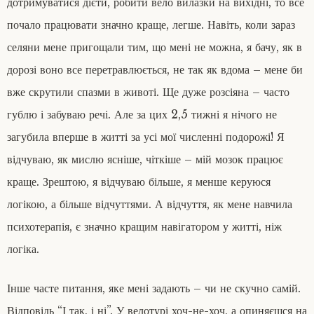
дотримуватися дієти, робити вело вилазки на вихідні, то все
и
к
почало працювати значно краще, легше. Навіть, коли зараз
р
селяни мене пригощали тим, що мені не можна, я бачу, як в
и
ї
дорозі воно все перетравлюється, не так як вдома – мене би
в
к
вже скрутили спазми в животі. Ще дуже розсіяна – часто
а
гублю і забуваю речі. Але за цих 2,5 тижні я нічого не
м
и
загубила вперше в житті за усі мої численні подорожі! Я
і
відчуваю, як мислю ясніше, чіткіше – мій мозок працює
ч
о
краще. Зрештою, я відчуваю більше, я менше керуюся
р
н
логікою, а більше відчуттями. А відчуття, як мене навчила
о
психотерапія, є значно кращим навігатором у житті, ніж
п
а
логіка.
л
е
н
Інше часте питання, яке мені задають – чи не скучно самій.
о
Відповідь “І так, і ні”. У велотурі хоч-не-хоч, а опиняєшся на
ю