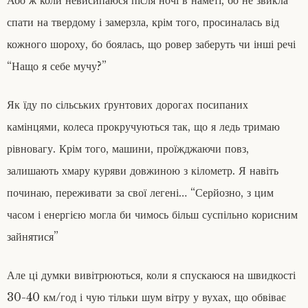
спати на твердому і замерзла, крім того, просиналась від
кожного шороху, бо боялась, що ровер заберуть чи інші речі
“Нащо я себе мучу?”
Як їду по сільських ґрунтових дорогах посипаних
камінцями, колеса прокручуються так, що я ледь тримаю
рівновагу. Крім того, машини, проїжджаючи повз,
залишають хмару куряви довжиною з кілометр. Я навіть
починаю, переживати за свої легені… “Серйозно, з цим
часом і енергією могла би чимось більш суспільно корисним
зайнятися”
Але ці думки вивітрюються, коли я спускаюся на швидкості
30-40 км/год і чую тільки шум вітру у вухах, що обвіває