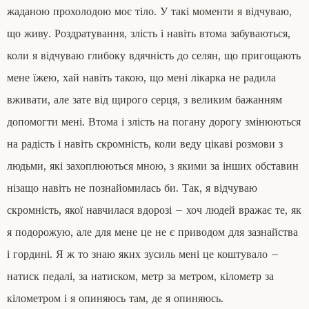
жаданою прохолодою моє тіло. У такі моменти я відчуваю,
що живу. Роздратування, злість і навіть втома забуваються,
коли я відчуваю глибоку вдячність до селян, що пригощають
мене їжею, хай навіть такою, що мені лікарка не радила
вживати, але зате від щирого серця, з великим бажанням
допомогти мені. Втома і злість на погану дорогу змінюються
на радість і навіть скромність, коли веду цікаві розмови з
людьми, які захоплюються мною, з якими за інших обставин
нізащо навіть не познайомилась би. Так, я відчуваю
скромність, якої навчилася вдорозі – хоч людей вражає те, як
я подорожую, але для мене це не є приводом для зазнайства
і гордині. Я ж то знаю яких зусиль мені це коштувало –
натиск педалі, за натиском, метр за метром, кілометр за
кілометром і я опиняюсь там, де я опиняюсь.