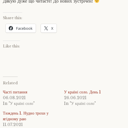
Дякую дуже що читаєте! До нових зустрічей!
в
і
н
с
д
а
.
л
в
Share this:
О
ь
к
б
о
о
Facebook
X
р
т
л
о
о
о
ш
м
с
Like this:
и
у
в
н
т
о
о
е
є
,
п
ї
П
л
о
у
і
с
Related
с
к
і
т
р
і
Часті питання
У країні соло. День 1
о
а
п
06.08.2021
26.06.2021
м
ї
о
In "У країні соло"
In "У країні соло"
и
в
т
Тиждень 1. Нудно трохи у
з
і
ягідному раю
а
в
11.07.2021
л