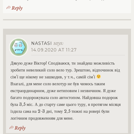
ь
і
Reply
п
о
м
и
р
says:
а
NASTASI
ю
14.09.2020 AT 11:27
т
ь
Дякую дуже Віктор! Сподіваюся, ти знайдеш можливість
.
зробити невеликий соло вело тур. Зрештою, відпочинок від
м
сім’ї ще нікому не зашкодив, у т.ч., самій сім’ї
.
Взагалі, для мене соло велотур не був чимось таким
Б
екстраординарним, дуже нетиповим і незвичним. Я дуже
і
б
багато подорожувала соло автостопом. Найдовша подорож
р
була 3,5 міс. А до старту саме цього туру, я протягом місяця
к
їздила сама на 2-3 дні, тому 2,5 тижні на ровері були
а
логічним продовженням для мене.
Reply