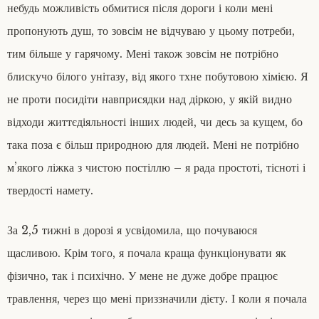
небудь можливість обмитися після дороги і коли мені
я
а
а
с
в
з
пропонують душ, то зовсім не відчуваю у цьому потреби,
.
а
и
тим більше у гарячому. Мені також зовсім не потрібно
І
р
н
л
е
у
блискучо білого унітазу, від якого тхне побутовою хімією. Я
л
ч
-
і
ч
к
не проти посидіти навприсядки над діркою, у якій видно
в
и
а
відходи життєдіяльності інших людей, чи десь за кущем, бо
н
ф
а
е
така поза є більш природною для людей. Мені не потрібно
,
,
м’якого ліжка з чистою постіллю – я рада простоті, тісноті і
в
с
і
.
твердості намету.
д
С
о
т
м
і
За 2,5 тижні в дорозі я усвідомила, що почуваюся
е
л
щасливою. Крім того, я почала краща функціонувати як
с
ь
в
с
фізично, так і психічно. У мене не дуже добре працює
о
ь
ї
к
травлення, через що мені приззначили дієту. І коли я почала
м
о