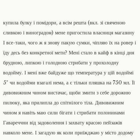
купила булку і помідори, а всім решта (вкл. зі свяченою
сливкою і виноградом) мене пригостила власниця магазину
І все-таки, чого ж я знову пакую сумки, чіпляю їх на ровер і
їду десь без конкретної мети? Мені стало в кайф в кінці дня
брудною, липкою і голодною стрибати у прохолодну
водойму. І мені вже байдуже що температура у цій водоймі
5° чи водойми взагалі нема, а є тільки пляшка на 750 мл. Її
дивовижним чином вистачає, щоби змити з себе дорожню
пилюку, яка прилипла до спітнілого тіла. Дивовижним
чином я навіть маю сили бігати і стрибати полонинами
Гавареччни від задоволення і захвату красою пейзажів
навколо мене. І загадую як коли приїжджаю у місто додому