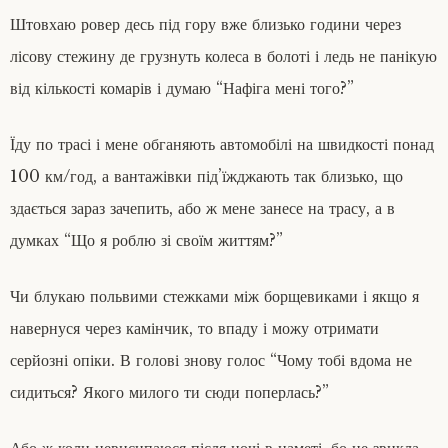
Штовхаю ровер десь під гору вже близько години через
лісову стежину де грузнуть колеса в болоті і ледь не панікую
від кількості комарів і думаю “Нафіга мені того?”
Їду по трасі і мене обганяють автомобілі на швидкості понад
100 км/год, а вантажівки під’їжджають так близько, що
здається зараз зачепить, або ж мене занесе на трасу, а в
думках “Що я роблю зі своїм життям?”
Чи блукаю польвими стежками між борщевиками і якщо я
навернуся через камінчик, то впаду і можу отримати
серйозні опіки. В голові знову голос “Чому тобі вдома не
сидиться? Якого милого ти сюди поперлась?”
Або ж коли невисипаюся після ночі в наметі, бо не звикла