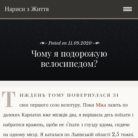
Нариси з Життя
Skip
Мандри
to
content
Posted on
11.09.2020
Соціальне
У країні соло
Чому я подорожую
велосипедом?
Всякого по трохи
Велосипедні історії у країні
Бути жінкою
Posts in English
Історії з Бразилії
Екологія
Зламана рука
Т
иждень тому повернулася зі
My Speeches/Мої промови
Соло автостоп
Освіта і виховання
Поезія
poetry
своє першого соло велотуру. Поки
Міка
лазить по
Home/Додомцю
Мандри
Війна
Мої творіння
Книги
далеких Карпатах вже місяців два, я вирішила десь поїхати і
набратися вражень, щоби не з’їхати з глузду вдома, сидячи
Соціальне
Всякого по трохи
на одному місці. Я каталася по Львівській області 2,5 тижні.