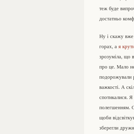
теж буде випро
достатньо комф
Ну і скажу вже
горах, а
я крут
зрозуміла, що в
про це. Мало н
подорожували ра
важкості. А ск
спотикалися. Я
полегшенням. С
щоби відсвітку
зберегли дружні