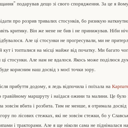
ощання” подарував дещо зі свого спорядження. За це я йом
ідати про розрив тривалих стосунків, бо ризикую наткнутис
віть критику. Він же мене не бив і не принижував. Ніби ніч
ідбувалося. Але ці стосунки не прогресували, ми не притер
й кут і топталися на місці майже від початку. Ми багато чо
 ці стосунки. Але нам не вдалося. Якось може поділюся д
 буде корисним наш досвід з моєї точки зору.
ісля прибуття додому, я ледь відпочила і поїхала на
Карпатс
о гравійному маршруту і наїдася ожини та малини. Це було ц
ула зовсім вбита і розбита. Тим не менше, я отримала досві
гору по лісових стежках, які не зовсім стежки, бо у Славсь
ипами і тракторами. Але я ще ніколи сама не піднімалася на