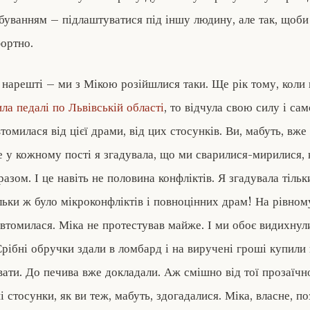
буванням – підлаштуватися під іншу людину, але так, щоби 
ортно.
 нарешті – ми з Мікою розійшлися таки. Ще рік тому, коли 
ила педалі по Львівській області
, то відчула свою силу і сам
томилася від цієї драми, від цих стосунків. Ви, мабуть, вже
е у кожному пості я згадувала, що ми сварилися-мирилися, 
зом. І це навіть не половина конфліктів. Я згадувала тільк
ільки ж було мікроконфліктів і повноцінних драм! На рівном
 втомилася. Міка не протестував майже. І ми обоє видихнул
рібні обручки здали в ломбард і на виручені гроші купили 
вати. До печива вже докладали. Аж смішно від тої прозаїчн
 стосунки, як ви теж, мабуть, здогадалися. Міка, власне, по