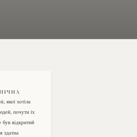
епічна
і, якої хотіла
юдей, почути їх
е був відкритий
­ здатна