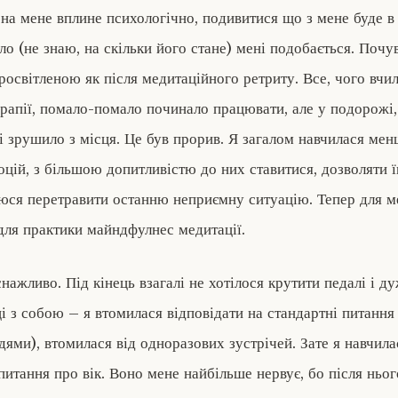
 на мене вплине психологічно, подивитися що з мене буде в р
ло (не знаю, на скільки його стане) мені подобається. Поч
росвітленою як після медитаційного ретриту. Все, чого вчи
ерапії, помало-помало починало працювати, але у подорожі, 
і зрушило з місця. Це був прорив. Я загалом навчилася мен
цій, з більшою допитливістю до них ставитися, дозволяти ї
аюся перетравити останню неприємну ситуацію. Тепер для м
для практики майндфулнес медитації.
нажливо. Під кінець взагалі не хотілося крутити педалі і д
і з собою – я втомилася відповідати на стандартні питання 
дями), втомилася від одноразових зустрічей. Зате я навчила
питання про вік. Воно мене найбільше нервує, бо після ньог