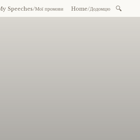
Search
My Speeches/Мої промови
Home/Додомцю
for: