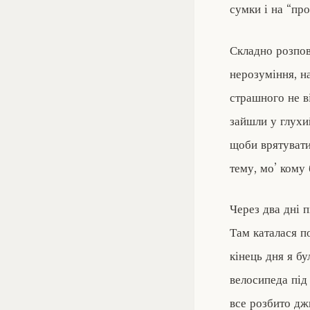
сумки і на “пр
Складно розпов
нерозуміння, на
страшного не в
зайшли у глухи
щоби врятувати
тему, мо’ кому
Через два дні п
Там каталася п
кінець дня я б
велосипеда під 
все розбито дж