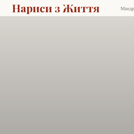
Нариси з Життя
Манд
Skip
to
cont