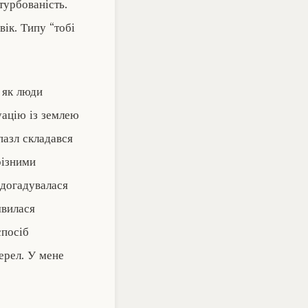
турбованість.
вік. Типу “тобі
 як люди
уацію із землею
пазл складався
різними
здогадувалася
явилася
спосіб
жерел. У мене