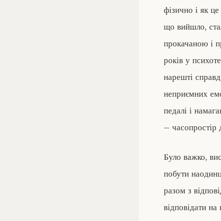
фізично і як це
що вийшло, ста
прокачаною і п
років у психот
нарешті справд
неприємних емо
педалі і намаг
– часопростір 
Було важко, вис
побути наодинц
разом з відпові
відповідати на 