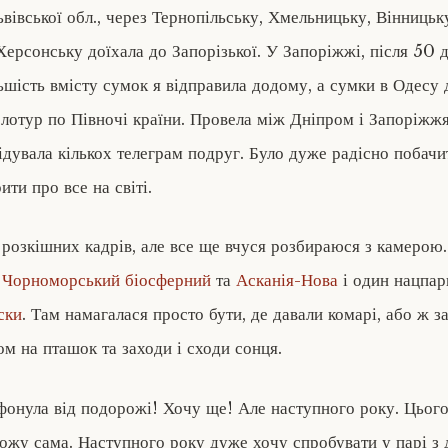
ьвівської обл., через Тернопільську, Хмельницьку, Вінницьк
Херсонську доїхала до Запорізької. У Запоріжжі, після 50 д
льшість вмісту сумок я відправила додому, а сумки в Одесу 
елотур по Півночі країни. Провела між Дніпром і Запоріжж
ідувала кількох телеграм подруг. Було дуже радісно побачи
ити про все на світі.
 розкішних кадрів, але все ще вчуся розбираюся з камерою.
—
Чорноморський біосферний
та
Асканія-Нова
і один нацпа
ски
. Там намагалася просто бути, де давали комарі, або ж з
м на пташок та заходи і сходи сонця.
фонула від подорожі! Хочу ще! Але наступного року. Цього
ожу сама. Наступного року дуже хочу спробувати у парі з 