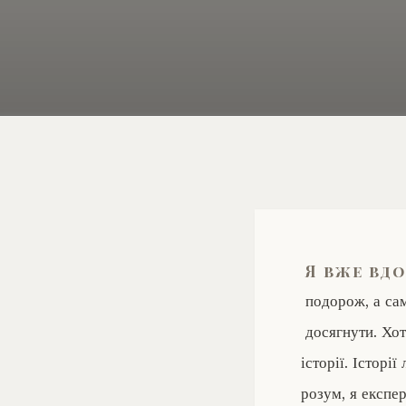
Я вже вд
подорож, а сам
досягнути. Хот
історії. Істор
розум, я експе