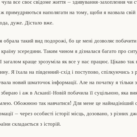
я чула все своє свідоме життя – здивування-захоплення чи с
е ж примудряються наполягати на тому, щоби я назвала свій 
да, дуже. Дістало вже.
я обрала такий вид подорожі, бо це мені дозволяє побачити
и країну зсередини. Таким чином я дізналася багато про сит
 І загалом краще зрозуміла як все у нас працює. Цікаво так 
ину. Я їхала на південний-схід і поступово, спілкуючись з 
вала новий шматочок інформації. Але на початку я тільки 
 збираю і аж в Асканії-Новій побачила її суцільною, яка ви
емлею. Обожнюю так навчатися! Для мене це найнадініший 
мації – через особисті історії місць, дозовано, з різних д
аїни складається з історій.