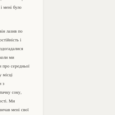
і мені було
він лазив по
остійність і
 здогадалися
коли ми
и про середньої
у місці
и з
пачку соку,
ості. Ми
зичав мені свої