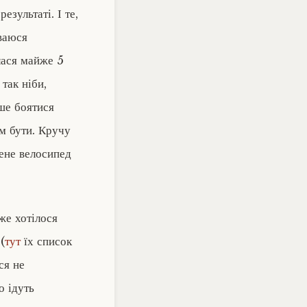
езультаті. І те,
уваюся
лася майже 5
так ніби,
ше боятися
м бути. Кручу
ене велосипед
уже хотілося
(
тут
їх список
ся не
о ідуть