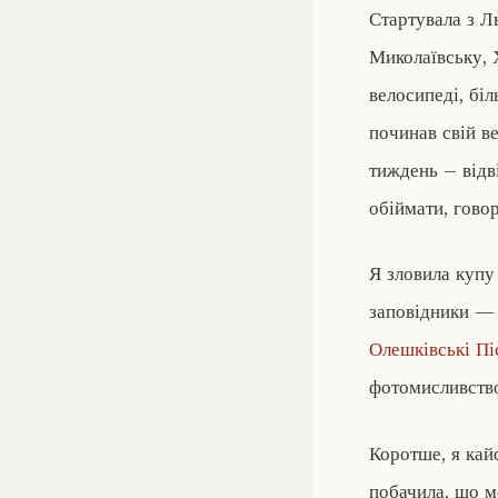
Стартувала з Л
Миколаївську, 
велосипеді, бі
починав свій в
тиждень – відв
обіймати, говор
Я зловила купу
заповідники 
Олешківські Пі
фотомисливство
Коротше, я кай
побачила, що м