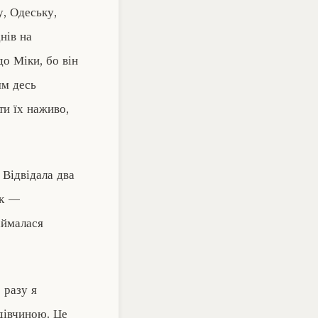
у, Одеську,
нів на
до Міки, бо він
ям десь
ти їх наживо,
 Відвідала два
рк —
аймалася
 разу я
дівчиною. Це