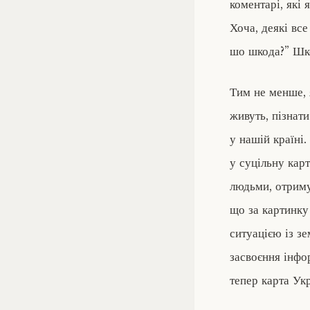
коментарі, які 
Хоча, деякі вс
шо шкода?” Шко
Тим не менше, 
живуть, пізнат
у нашій країні.
у суцільну карт
людьми, отриму
що за картинку
ситуацією із з
засвоєння інфор
тепер карта Укр