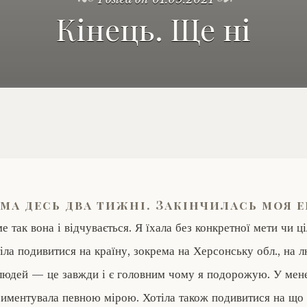
Кінець. Ще ні
ома десь два тижні. Закінчилась моя 
е так вона і відчувається. Я їхала без конкретної мети чи ціл
іла подивитися на країну, зокрема на Херсонську обл., на л
ії людей — це завжди і є головним чому я подорожую. У мен
риментувала певною мірою. Хотіла також подивитися на що я