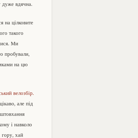
у дуже вдячна.
я на цілковите
ого такого
лися. Ми
го пробували,
умками на цю
ький велозбір.
ікаво, але під
д штовхання
кому і навколо
 гору, хай