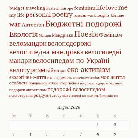
me
life
love
budget traveling
feminism
Eastern Europe
poetry
personal
my life
russian war
thoughts
Ukraine
Бюджетні подорожі
war
Автостоп
Поезія
Екологія
Фемінізм
Мандрівки
Мандри
веломандри
велоподорожі
велосипедна мандрівка
велосипедні
велосипедом по Україні
мандри
еко активізм
велотуризм
війна
діти
моє життя
екологічне життя
еко свідомість
жіночність
любов
особисте
повномасшатбне вторгнення
подорож
подорож Україною
подорожі велосипедом
подорож автостопом
роздуми
психотерапія
стосунки
у дорозі
що значить бути жінкою
August 2026
M
T
W
T
F
S
S
1
2
3
4
5
6
7
8
9