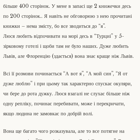
більше 400 сторінок. У мене в запасі ще 2 книжечки десь
по 200 сторінок.. Я навіть не обговорюю з нею прочитані
книжки – нема змісту, бо все зводиться до “я”.
Люся любить відпочивати на морі десь в “Турциі” у 5-
зірковому готелі і щоби там не було наших. Дуже любить
Львів, але Флоренцію (здається) вона знає краще ніж Львів.
Всі її розмови починається “А вот я”, “А мой син”, “Я от
дуже люблю” і при цьому так характерно спускає окуляри,
чи бере до рота дужку. Люся взагалі не слухає більше ніж
одну репліку, починає перебивати, може і перекричати,
якщо людина не замовкає по добрій волі.
Вона ще багато чого розказувала, але то все потягне на