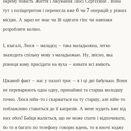
окрему повість”Життя і лікування Люсі Сєргєєвни”. Вона
тут з поліартритом і перенесла вже 6 чи 7 операцій у різних
місцях. А зараз не знає чи їй одягати гіпс чи навпаки
розробляти коліно.
І, взагалі, Люся – маладєц – така маладьожна, легко
знаходить спільну мову з маладьожью. Ну, звісно, яка
різниця кому присідати на вуха – кивати всі вміють.
Цікавий факт – нас у палаті троє – я і ці дві бабульки. Вони
не переварюють одна одну, принаймні та старша молодшу
точно. Люся ніби-то і скаржиться на ту старшу, але ніби-то
поблажливо ставиться до її капризів. А мене нудить вже від
них обох! Бабця жаліється, що не може спати і відпочивати,
бо то я багато по телефону говорю вдень, то я вночі ходжу