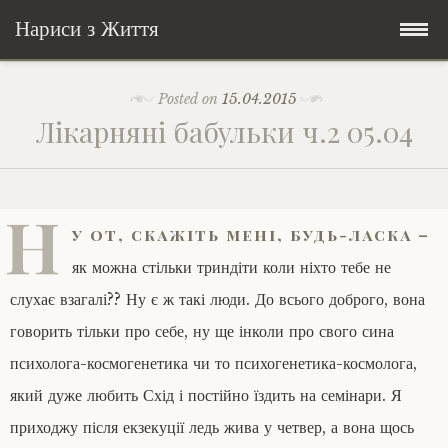
Нариси з Життя
Skip
Мандри
Posted on
15.04.2015
to
Лікарняні бабульки ч.2 05.04
content
Соціальне
У країні соло
Всякого по трохи
Велосипедні історії у країні
Бути жінкою
Н
у от, скажіть мені, будь-ласка –
Posts in English
Історії з Бразилії
Екологія
Зламана рука
як можна стільки триндіти коли ніхто тебе не
слухає взагалі?? Ну є ж такі люди. До всього доброго, вона
My Speeches/Мої промови
Соло автостоп
Освіта і виховання
Поезія
poetry
говорить тільки про себе, ну ще інколи про свого сина
психолога-космогенетика чи то психогенетика-космолога,
Home/Додомцю
Мандри
Війна
Мої творіння
Книги
який дуже любить Схід і постійно їздить на семінари. Я
Соціальне
Всякого по трохи
приходжу після екзекуції ледь жива у четвер, а вона щось