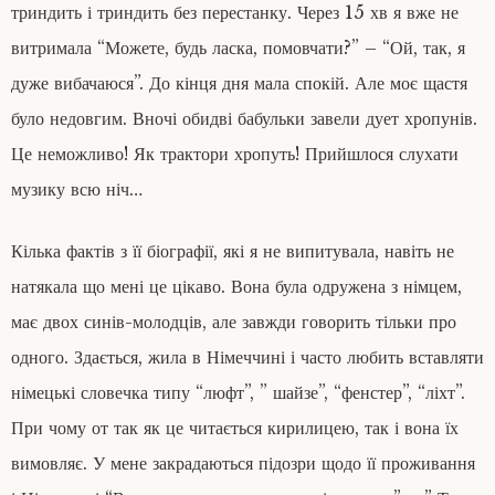
триндить і триндить без перестанку. Через 15 хв я вже не
витримала “Можете, будь ласка, помовчати?” – “Ой, так, я
дуже вибачаюся”. До кінця дня мала спокій. Але моє щастя
було недовгим. Вночі обидві бабульки завели дует хропунів.
Це неможливо! Як трактори хропуть! Прийшлося слухати
музику всю ніч…
Кілька фактів з її біографії, які я не випитувала, навіть не
натякала що мені це цікаво. Вона була одружена з німцем,
має двох синів-молодців, але завжди говорить тільки про
одного. Здається, жила в Німеччині і часто любить вставляти
німецькі словечка типу “люфт”, ” шайзе”, “фенстер”, “ліхт”.
При чому от так як це читається кирилицею, так і вона їх
вимовляє. У мене закрадаються підозри щодо її проживання