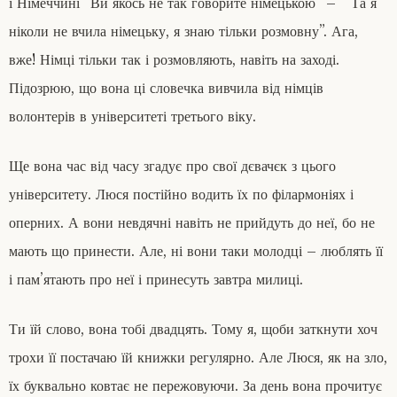
і Німеччині “Ви якось не так говорите німецькою” – ” Та я
ніколи не вчила німецьку, я знаю тільки розмовну”. Ага,
вже! Німці тільки так і розмовляють, навіть на заході.
Підозрюю, що вона ці словечка вивчила від німців
волонтерів в університеті третього віку.
Ще вона час від часу згадує про свої дєвачєк з цього
університету. Люся постійно водить їх по філармоніях і
оперних. А вони невдячні навіть не прийдуть до неї, бо не
мають що принести. Але, ні вони таки молодці – люблять її
і пам’ятають про неї і принесуть завтра милиці.
Ти їй слово, вона тобі двадцять. Тому я, щоби заткнути хоч
трохи її постачаю їй книжки регулярно. Але Люся, як на зло,
їх буквально ковтає не пережовуючи. За день вона прочитує