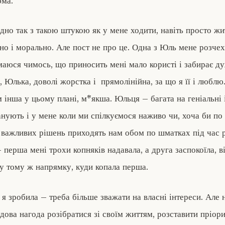
ома.
дно так з такою штукою як у мене ходити, навіть просто ж
чно і морально. Але пост не про це. Одна з Юль мене розчех
маюся чимось, що приносить мені мало користі і забирає д
, Юлька, доволі жорстка і прямолінійна, за що я її і люблю
 інша у цьому плані, м*якша. Юльця – багата на геніальні і
нують і у мене коли ми спілкуємося наживо чи, хоча би по
 важливих рішень приходять нам обом по шматках під час 
– перша мені трохи копняків надавала, а друга заспокоїла, ві
 у тому ж напрямку, куди копала перша.
і я зробила – треба більше зважати на власні інтереси. Але
дова нагода розібратися зі своїм життям, розставити пріори