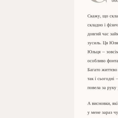
об
Скажу, що скла
складно і фізи
довгий час зай
зусиль. Ця Юля
Юльця – зовсім
особливо фонта
Багато життєво
так і сьогодні 
повела за руку
А висновки, як
у мене зараз чу