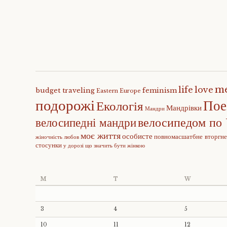
m
life
love
budget traveling
feminism
Eastern Europe
подорожі
Пое
Екологія
Мандрівки
Мандри
велосипедом по 
велосипедні мандри
моє життя
особисте
повномасшатбне вторгн
жіночність
любов
стосунки
у дорозі
що значить бути жінкою
M
T
W
3
4
5
10
11
12