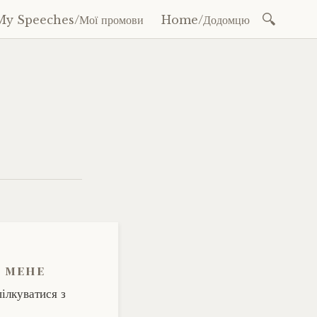
Search
My Speeches/Мої промови
Home/Додомцю
for:
і мене
ілкуватися з