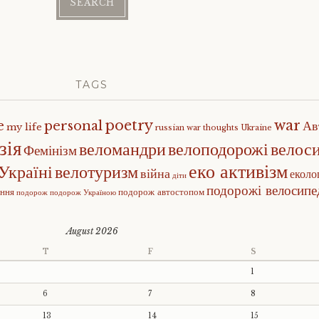
TAGS
poetry
war
e
personal
Ав
my life
russian war
thoughts
Ukraine
зія
веломандри
велоподорожі
велос
Фемінізм
еко активізм
Україні
велотуризм
війна
еколо
діти
подорожі велосип
ення
подорож автостопом
подорож
подорож Україною
August 2026
T
F
S
1
6
7
8
13
14
15