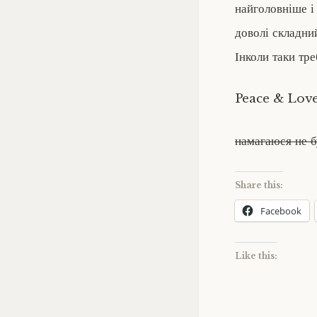
найголовніше і 
доволі складний
Інколи таки тр
Peace & Love
намагаюся не б
Share this:
Facebook
Like this: