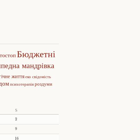
Бюджетні
тостоп
ипедна мандрівка
гічне життя
еко свідомість
едом
роздуми
психотерапія
S
2
9
16