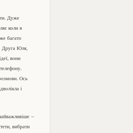
ити. Дуже
ляє коли я
уже багато
. Друга Юля,
деї, вони
 телефону.
розмови. Ось
дволікла і
 найважливіше –
тети, вибрати