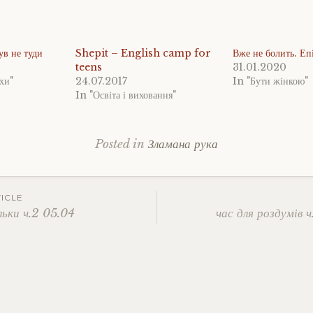
ув не туди
Shepit – English camp for
Вже не болить. Еп
teens
31.01.2020
хи"
24.07.2017
In "Бути жінкою"
In "Освіта і виховання"
Posted in
Зламана рука
ICLE
льки ч.2 05.04
час для роздумів 
ation