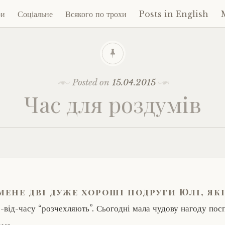
ри
Соціальне
Всякого по трохи
Posts in English
ent
Posted on
15.04.2015
Час для роздумів
 мене дві дуже хороші подруги Юлі, як
-від-часу “розчехляють”. Сьогодні мала чудову нагоду посп