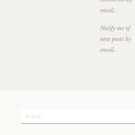
email.
Notify me of
new posts by
email.
Search
for: