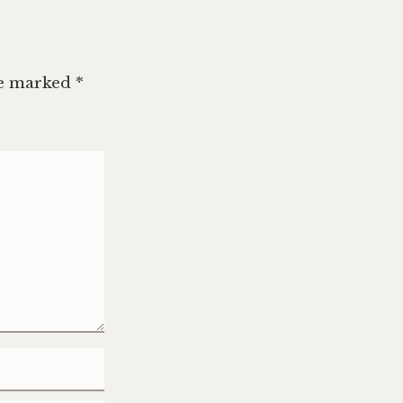
re marked
*