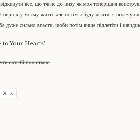
відкинути все, що тягне до низу як моя теперішня конструк
 період у моєму житті, але потім я буду літати, я полечу ви
еба дуже сильно впасти, щоби потім вище підлетіти і швидше
 to Your Hearts!
ути екзгібіціоністкою
X