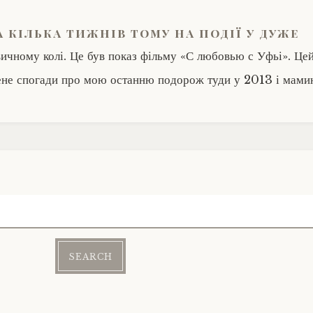
а кілька тижнів тому на події у дуже
вичному колі. Це був показ фільму «С любовью с Уфьі». Цей
ене спогади про мою останню подорож туди у 2013 і мамині