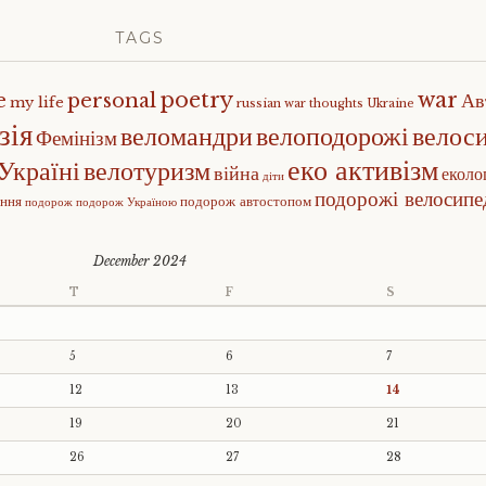
TAGS
poetry
war
e
personal
Ав
my life
russian war
thoughts
Ukraine
зія
веломандри
велоподорожі
велос
Фемінізм
еко активізм
Україні
велотуризм
війна
еколо
діти
подорожі велосип
ення
подорож автостопом
подорож
подорож Україною
December 2024
T
F
S
5
6
7
12
13
14
19
20
21
26
27
28