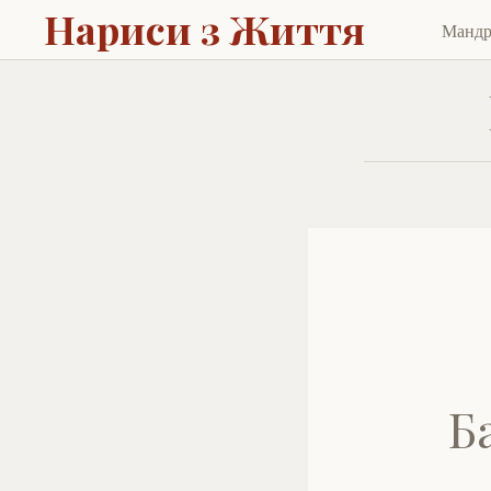
Нариси з Життя
Манд
Skip
to
cont
Б