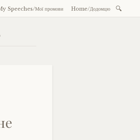
Search
My Speeches/Мої промови
Home/Додомцю
for:
4
не