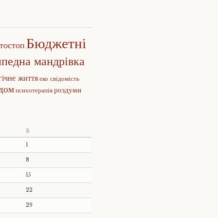
Бюджетні
тостоп
ипедна мандрівка
гічне життя
еко свідомість
едом
роздуми
психотерапія
S
1
8
15
22
29