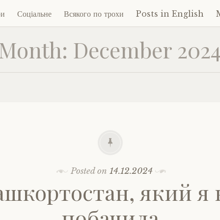
ри
Соціальне
Всякого по трохи
Posts in English
Month:
December 202
ent
Posted on
14.12.2024
ашкортостан, який я 
побачила