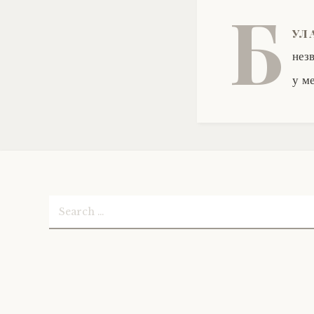
Б
ул
нез
у м
Search
for: