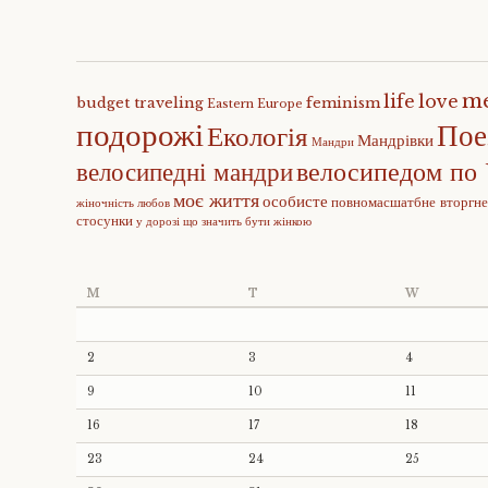
m
life
love
budget traveling
feminism
Eastern Europe
подорожі
Пое
Екологія
Мандрівки
Мандри
велосипедом по 
велосипедні мандри
моє життя
особисте
повномасшатбне вторгн
жіночність
любов
стосунки
у дорозі
що значить бути жінкою
M
T
W
2
3
4
9
10
11
16
17
18
23
24
25