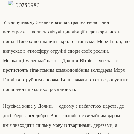
У майбутньому Землю вразила страшна екологічна
катастрофа – колись квітучі цивілізації перетворилися на
попіл. Поверхню планети вкрило гігантське Море Гнилі, що
випускає в атмосферу отруйні спори своїх рослин.
Мешканці маленької оази – Долини Вітрів – увесь час
протистоять гігантським комахоподібним володарям Моря
Гнилі та отруйним спорам. Вони намагаються не допустити
поширення шкідливої рослинності.
Наусікаа живе у Долині – одному з небагатьох царств, де
досі збереглося добро. Вона володіє незвичайним даром –
вміє знаходити спільну мову із тваринами, деревами, а