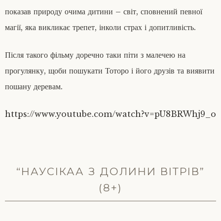
показав природу очима дитини – світ, сповнений певної
магії, яка викликає трепет, інколи страх і допитливість.
Після такого фільму доречно таки піти з малечею на
прогулянку, щоби пошукати Тоторо і його друзів та виявити
пошану деревам.
https://www.youtube.com/watch?v=pU8BRWhj9_o
“НАУСІКАА З ДОЛИНИ ВІТРІВ”
(8+)