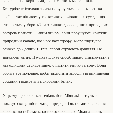
головне, зі створіннями, що населяють Море Гнилі.
Безтурботне існування оази порушується, коли маленька
країна стає пішаком у грі великих войовничих сусідів, що
стинаються у боротьбі за залишки дорогоцінних природних
ресурсів планети. Таким чином, вони порушують крихкий
природний баланс, що несе катастрофу. Море підступає
ближче до Долини Вітрів, спори отруюють довкілля. Не
зважаючи на це, Наусікаа шукає спосіб мирно співіснувати з
навколишнім серидовищем, очистити землю та воду. Вона
робить все можливе, щоби захистити зарослі від винищення
сусідами і відновити природний баланс.
У цьому проявляється геніальність Міядзакі – те, як він
показує священність матері природи і як погане ставлення
людства до неї стає катастрофою для всіх. Можна навіть