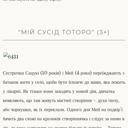
“МІЙ СУСІД ТОТОРО” (3+)
Сестрички Сацукі (10 років) і Мей (4 роки) переїжджають з
батьком жити у село, щоби бути ближче до мами, яка лежить
у лікарні. Як тільки вони заходять у новий дім, дівчатка
виявляють, що там живуть магічні створіння – духи пилу,
або чорнушки, як їх переклали. Одного дня Мей на подвір’ї
бачить два схожі на кроликів створіннячка і слідує за ними в
ліс, де вона натрапляє на значно більшу їх версію – Тоторо.