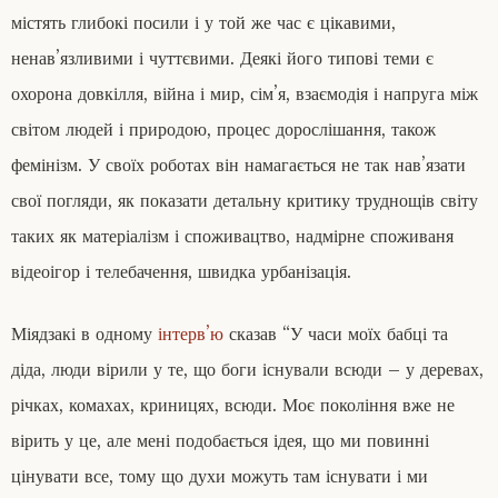
містять глибокі посили і у той же час є цікавими,
ненав’язливими і чуттєвими. Деякі його типові теми є
охорона довкілля, війна і мир, сім’я, взаємодія і напруга між
світом людей і природою, процес дорослішання, також
фемінізм. У своїх роботах він намагається не так нав’язати
свої погляди, як показати детальну критику труднощів світу
таких як матеріалізм і споживацтво, надмірне споживаня
відеоігор і телебачення, швидка урбанізація.
Міядзакі в одному
інтерв’ю
сказав “У часи моїх бабці та
діда, люди вірили у те, що боги існували всюди – у деревах,
річках, комахах, криницях, всюди. Моє покоління вже не
вірить у це, але мені подобається ідея, що ми повинні
цінувати все, тому що духи можуть там існувати і ми