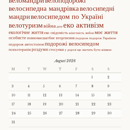
веломандри
велоподорожі
велосипедна мандрівка
велосипедні
велосипедом по Україні
мандри
еко активізм
велотуризм
війна
діти
моє життя
екологічне життя
еко свідомість
жіночність
любов
особисте
повномасшатбне вторгнення
подорож
подорож Україною
подорожі велосипедом
подорож автостопом
роздуми
психотерапія
стосунки
у дорозі
що значить бути жінкою
August 2026
M
T
W
T
F
S
S
1
2
3
4
5
6
7
8
9
10
11
12
13
14
15
16
17
18
19
20
21
22
23
24
25
26
27
28
29
30
31