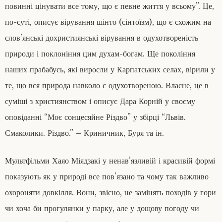
повинні цінувати все тому, що є певне життя у всьому”. Це,
по-суті, описує вірування шінто (сінтоїзм), що є схожим на
слов’янські дохристиянські вірування в одухотвореність
природи і поклоніння цим духам-богам. Ще покоління
наших прабабусь, які виросли у Карпатських селах, вірили у
те, що вся природа навколо є одухотвореною. Власне, це в
суміші з християнством і описує Дара Корній у своєму
оповіданні “Моє сонцесяйне Різдво” у збірці “Львів.
Смаколики. Різдво.” – Криничник, Буря та ін.
Мультфільми Хаяо Міядзакі у ненав’язливій і красивій формі
показують як у природі все пов’язано та чому так важливо
охороняти довкілля. Вони, звісно, не замінять походів у гори
чи хоча би прогулянки у парку, але у дощову погоду чи