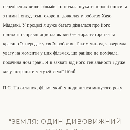
перелічених вище фільмів, то почала шукати хороші описи, а
з ними і огляд теми охорони довкілля у роботах Хаяо
Міядзакі. У процесі я дуже багато дізналася про його
цінності і справді оцінила як він без моралізаторства та
красиво їх передає у своїх роботах. Таким чином, я звернула
увагу на моменти у цих фільмах, що раніше не помічала,
побачила нові грані. Я в захваті від його геніальності і дуже
хочу потрапити у музей студії Ґіблі!
П.С. На оcтанок, фільм, який я подивилася минулого року.
“ЗЕМЛЯ: ОДИН ДИВОВИЖНИЙ