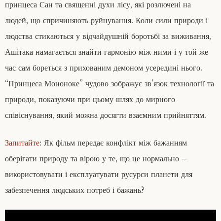
принцеса Сан та священні духи лісу, які розлючені на
людей, що спричиняють руйнування. Коли сили природи і
людства стикаються у відчайдушній боротьбі за виживання,
Ашітака намагається знайти гармонію між ними і у той же
час сам бореться з прихованим демоном усередині нього.
“Принцеса Мононоке” чудово зображує зв’язок технології та
природи, показуючи при цьому шлях до мирного
співіснування, який можна досягти взаємним прийняттям.
Запитайте
: Як фільм передає конфлікт між бажанням
оберігати природу та вірою у те, що це нормально –
використовувати і експлуатувати русурси планети для
забезпечення людських потреб і бажань?