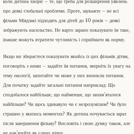
коли дитина хворіє – те, що треба для розширення уявлень
про деякі глобальні проблеми. Проте, зауважте – не всі
фільми Міядзакі підходять для дітей до 10 років – деякі
зображують насильство. Не варто зарано показувати їм таке,
інакше можуть втратити чутливість і сприймати як норму.
Якщо ви збираєтеся показувати якийсь із цих фільмів дітям,
поговоріть з ними – задайте їм питання, зверніть їх увагу на
тему екології, запитайте чи може у них виникли питання.
Для початку задайте загальні питання наприклад: Що
сподобалося найбільше, що найменше, що запам’яталося
найбільше? Чи щось здивавуло чи є незрозумілим? Чи було
страшно у якихось моментах? Як дитина почувається зараз
після завершення фільму? Висловіть і свою думку також, але
не нав’язуйте як єдину вірну.