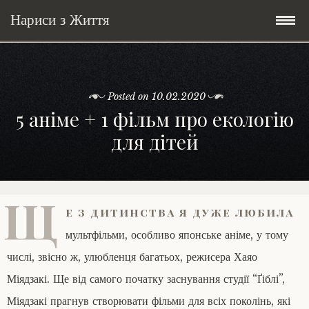
Нариси з Життя
Skip
Мандри
to
content
Posted on
10.02.2020
Соціальне
У країні соло
5 аніме + 1 фільм про екологію
для дітей
Всякого по трохи
Велосипедні історії у країні
Бути жінкою
Posts in English
Історії з Бразилії
Екологія
Зламана рука
Щ
е з дитинства я дуже любила
My Speeches/Мої промови
Соло автостоп
Освіта і виховання
Поезія
poetry
мультфільми, особливо японське аніме, у тому
Home/Додомцю
Мандри
Війна
Мої творіння
Книги
числі, звісно ж, улюбленця багатьох, режисера Хаяо
Міядзакі. Ще від самого початку заснування студії “Ґіблі”,
Соціальне
Всякого по трохи
Міядзакі прагнув створювати фільми для всіх поколінь, які