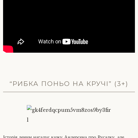
“РИБКА ПОНЬО НА КРУЧІ” (3+)
Історія дечим нагадує казку Андерсена про Русалку, але