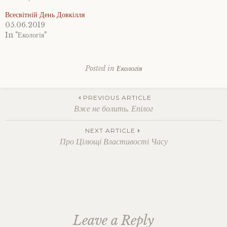
Всесвітній День Довкілля
05.06.2019
In "Екологія"
Posted in
Екологія
Tagged
hayao
Post
miyazaki
,
PREVIOUS ARTICLE
studio
Вже не болить. Епілог
ghibli
,
аніме
,
navigation
NEXT ARTICLE
діти
,
Про Цілющі Властивості Часу
довкілля
,
еко
активізм
,
еко
аніме
,
еко
фільми
,
екологічна
Leave a Reply
освіта
,