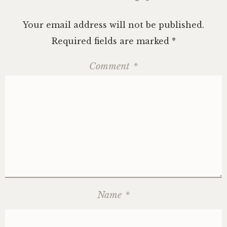
екологічне
життя
,
Your email address will not be published.
Екологія
,
забруднення
Required fields are marked
*
довкілля
,
забруднення
навколишнього
Comment
*
середовища
,
захист
довкілля
,
мультфільми
,
охорона
довкілля
,
споживацтво
,
сталий
розвиток
,
студія
Ґіблі
,
фільми
для
Name
*
дітей
,
Хаяо
Міядзакі