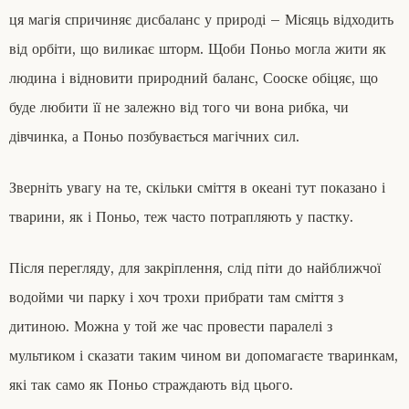
ця магія спричиняє дисбаланс у природі – Місяць відходить
від орбіти, що виликає шторм. Щоби Поньо могла жити як
людина і відновити природний баланс, Сооске обіцяє, що
буде любити її не залежно від того чи вона рибка, чи
дівчинка, а Поньо позбувається магічних сил.
Зверніть увагу на те, скільки сміття в океані тут показано і
тварини, як і Поньо, теж часто потрапляють у пастку.
Після перегляду, для закріплення, слід піти до найближчої
водойми чи парку і хоч трохи прибрати там сміття з
дитиною. Можна у той же час провести паралелі з
мультиком і сказати таким чином ви допомагаєте тваринкам,
які так само як Поньо страждають від цього.