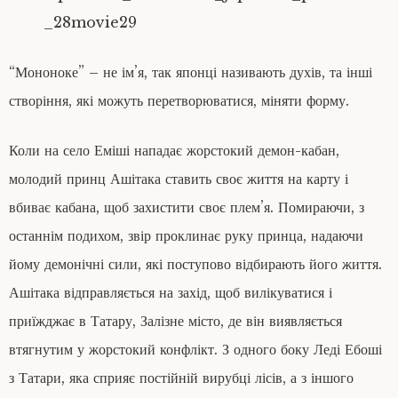
“Мононоке” – не ім’я, так японці називають духів, та інші
створіння, які можуть перетворюватися, міняти форму.
Коли на село Еміші нападає жорстокий демон-кабан,
молодий принц Ашітака ставить своє життя на карту і
вбиває кабана, щоб захистити своє плем’я. Помираючи, з
останнім подихом, звір проклинає руку принца, надаючи
йому демонічні сили, які поступово відбирають його життя.
Ашітака відправляється на захід, щоб вилікуватися і
приїжджає в Татару, Залізне місто, де він виявляється
втягнутим у жорстокий конфлікт. З одного боку Леді Ебоші
з Татари, яка сприяє постійній вирубці лісів, а з іншого