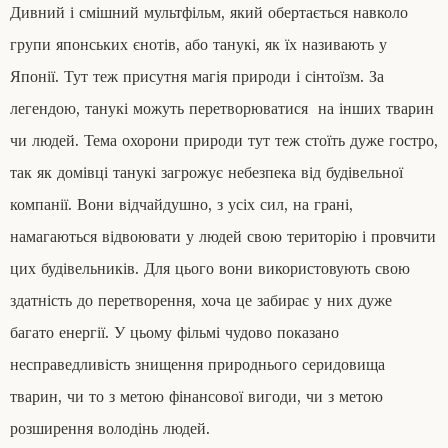
Дивний і смішний мультфільм, який обертається навколо
групи японських єнотів, або танукі, як їх називають у
Японії. Тут теж присутня магія природи і сінтоїзм. За
легендою, танукі можуть перетворюватися на інших тварин
чи людей. Тема охорони природи тут теж стоїть дуже гостро,
так як домівці танукі загрожує небезпека від будівельної
компанії. Вони відчайдушно, з усіх сил, на грані,
намагаються відвоювати у людей свою територію і провчити
цих будівельників. Для цього вони використовують свою
здатність до перетворення, хоча це забирає у них дуже
багато енергії. У цьому фільмі чудово показано
несправедливість знищення природнього серидовища
тварин, чи то з метою фінансової вигоди, чи з метою
розширення володінь людей.