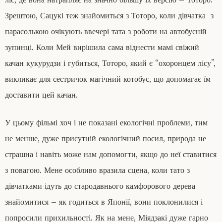
Зрештою, Сацукі теж знайомиться з Тоторо, коли дівчатка з
парасолькою очікують ввечері тата з роботи на автобусній
зупинці. Коли Мей вирішила сама віднести мамі свіжий
качан кукурудзи і губиться, Тоторо, який є “охоронцем лісу”,
викликає для сестричок магічний котобус, що допомагає їм
доставити цей качан.
У цьому фільмі хоч і не показані екологічні проблеми, тим
не менше, дуже присутній екологічний посил, природа не
страшна і навіть може нам допомогти, якщо до неї ставитися
з повагою. Мене особливо вразила сцена, коли тато з
дівчатками ідуть до стародавнього камфорового дерева
знайомитися – як годиться в Японії, вони поклонилися і
попросили прихильності. Як на мене, Міядзакі дуже гарно