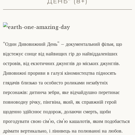
ДЕНЬ” (8+)
“Один Дивовижний День” – документальний фільм, що
відстежує сонце від найвищих гір до найвіддаленіших
островів, від екзотичних джунглів до міських джунглів.
Дивовижні прориви в галузі кіномистецтва підносять
глядачів близько та особисто роликами незабутніх
персонажів: дитинча зебри, яке відчайдушно перетинає
повноводну річку, пінгвіна, який, як справжній герой
щоденно здійснює подорож, долаючи смерть, щоби
прогодувати свою сім’ю, сім’ю кашалотів,
яким подобається
дрімати вертикально, і лінивець на полюванні на любов.