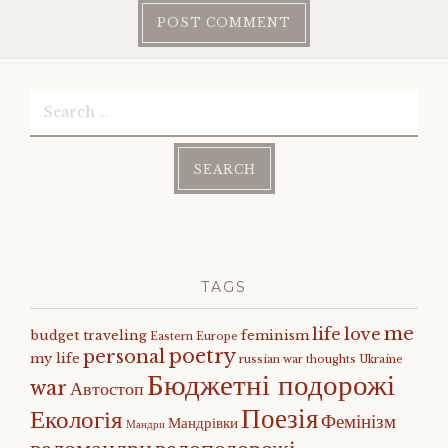
Search
for:
TAGS
me
life
love
budget traveling
feminism
Eastern Europe
poetry
personal
my life
russian war
thoughts
Ukraine
Бюджетні подорожі
war
Автостоп
Поезія
Екологія
Фемінізм
Мандрівки
Мандри