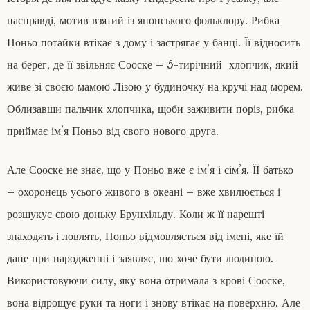
насправді, мотив взятий із японського фольклору. Рибка
Поньо потайки втікає з дому і застрягає у банці. Її відносить
на берег, де її звільняє Сооске – 5-тирічний хлопчик, який
живе зі своєю мамою Лізою у будиночку на кручі над морем.
Облизавши пальчик хлопчика, щоби заживити поріз, рибка
приймає ім’я Поньо від свого нового друга.
Але Сооске не знає, що у Поньо вже є ім’я і сім’я. ЇЇ батько
– охоронець усього живого в океані – вже хвилюється і
розшукує свою доньку Брунхільду. Коли ж її нарешті
знаходять і ловлять, Поньо відмовляється від імені, яке їй
дане при народженні і заявляє, що хоче бути людиною.
Використовуючи силу, яку вона отримала з крові Сооске,
вона відрощує руки та ноги і знову втікає на поверхню. Але