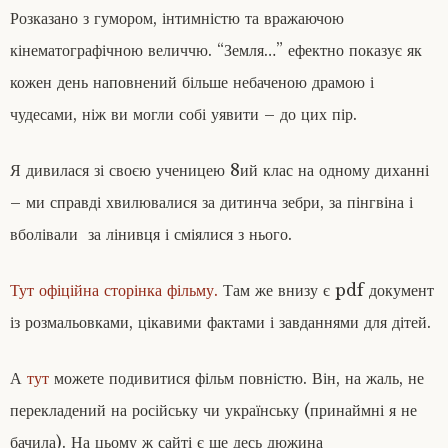
Розказано з гумором, інтимністю та вражаючою
кінематографічною величчю. “Земля…” ефектно показує як
кожен день наповнений більше небаченою драмою і
чудесами, ніж ви могли собі уявити – до цих пір.
Я дивилася зі своєю ученицею 8ий клас на одному диханні
– ми справді хвилювалися за дитинча зебри, за пінгвіна і
вболівали за лінивця і сміялися з нього.
Тут офіційна сторінка фільму.
Там же внизу є pdf документ
із розмальовками, цікавими фактами і завданнями для дітей.
А
тут
можете подивитися фільм повністю. Він, на жаль, не
перекладений на російську чи українську (принаймні я не
бачила). На цьому ж сайті є ще десь дюжина