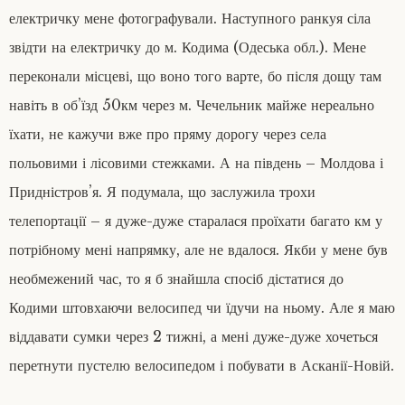
електричку мене фотографували. Наступного ранкуя сіла
звідти на електричку до м. Кодима (Одеська обл.). Мене
переконали місцеві, що воно того варте, бо після дощу там
навіть в об’їзд 50км через м. Чечельник майже нереально
їхати, не кажучи вже про пряму дорогу через села
польовими і лісовими стежками. А на південь – Молдова і
Придністров’я. Я подумала, що заслужила трохи
телепортації – я дуже-дуже старалася проїхати багато км у
потрібному мені напрямку, але не вдалося. Якби у мене був
необмежений час, то я б знайшла спосіб дістатися до
Кодими штовхаючи велосипед чи їдучи на ньому. Але я маю
віддавати сумки через 2 тижні, а мені дуже-дуже хочеться
перетнути пустелю велосипедом і побувати в Асканії-Новій.