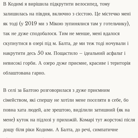
В Кодимі я вирішила підкрутити велосипед, тому
залишилась на півдня, включно з сієстою. Це містечко мені
як тоді (у 2019 ми з Мікою зупинялися там у готельчику),
так не дуже сподобалося. Тим не менше, мені вдалося
скупнутися в озері під м. Балта, де ми теж тоді ночували і
накрутити десь 50 км. Пощастило – ідеальний асфальт і
невисокі горби. А озеро дуже приємне, красиве і територія
облаштована гарно.
В селі за Балтою розговорилася з дуже приємним
сімейством, які спершу не хотіли мене поселяти в себе, бо
повна хата людей, але зрештою, виділили затишний (як на
мене) куток на підлозі у прихожій. Комарі тут жорстокі після
дощу біля ріки Кодими. А Балта, до речі, симпатичне