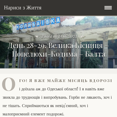
Нариси з Життя
Skip
Мандри
to
content
Posted on
14.07.2021
Соціальне
У країні соло
День 28-29. Велика Кісниця –
Попелюхи-Кодима – Балта
Всякого по трохи
Велосипедні історії у країні
Бути жінкою
Posts in English
Історії з Бразилії
Екологія
Зламана рука
О
го! Я вже майже місяць вдорозі
My Speeches/Мої промови
Соло автостоп
Освіта і виховання
Поезія
poetry
і доїхала аж до Одеської області! І я навіть вже
Home/Додомцю
Мандри
Війна
Мої творіння
Книги
звикла до труднощів і випробувань. Горби не лякають, хоч і
не тішать. Сприймаються як невід’ємний, хоч і
Соціальне
Всякого по трохи
малоприємний елемент подорожі.