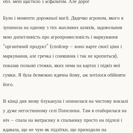
обл. мені щастило з асфальтом. Але дорог
Були і моменти дорожньої магії. Дядечко агроном, якого я
зупинила на одному з тих жахливих шляхів, задовольнив
мою допитливість про агропромисловість і маркування
“органічний продукт” (спойлер – воно варте своєї ціни і
маркування, але гречка і соняшник і так не кропиться),
показав польові стежки, яких нема на картах і підвіз мої
сумки. Я була безмежно вдячна йому, аж хотілося обійняти
його.
В кінці дня знову блуканула і опинилася на чистому вокзалі
у дуже негостинному селі Попелюхи. Там я отаборилася на
ніч – спала на матрасику в спальнику просто на підлозі і
вдавала, що не чую як підлітки, що приходили на