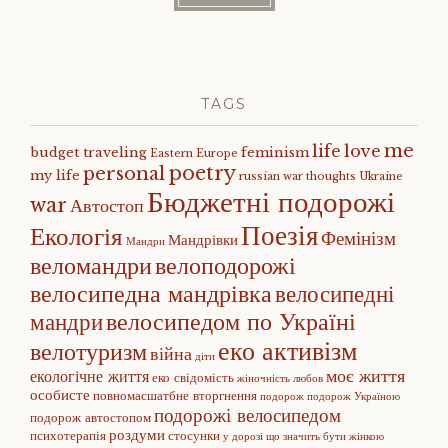
TAGS
me
life
love
budget traveling
feminism
Eastern Europe
poetry
personal
my life
russian war
thoughts
Ukraine
Бюджетні подорожі
war
Автостоп
Поезія
Екологія
Фемінізм
Мандрівки
Мандри
веломандри
велоподорожі
велосипедна мандрівка
велосипедні
велосипедом по Україні
мандри
еко активізм
велотуризм
війна
діти
моє життя
екологічне життя
еко свідомість
жіночність
любов
особисте
повномасшатбне вторгнення
подорож
подорож Україною
подорожі велосипедом
подорож автостопом
роздуми
психотерапія
стосунки
у дорозі
що значить бути жінкою