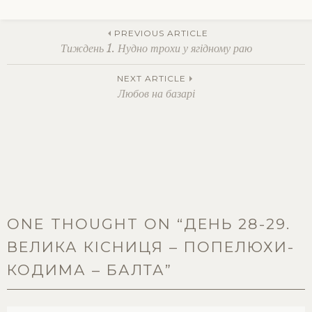
Tagged
веломандри
,
Post
велоподорожі
,
PREVIOUS ARTICLE
велосипедна
Тиждень 1. Нудно трохи у ягідному раю
мандрівка
,
велосипедні
navigation
NEXT ARTICLE
мандри
,
Любов на базарі
велосипедом
по
Україні
,
велотуризм
,
подорожі
велосипедом
,
соло
подорожі
ONE THOUGHT ON “
ДЕНЬ 28-29.
ВЕЛИКА КІСНИЦЯ – ПОПЕЛЮХИ-
КОДИМА – БАЛТА
”