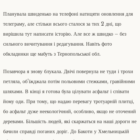
Планувала швиденько на телефоні натицяти оновлення для
телеграму, але стільки всього сталося за тих 2 дні, що
вирішила тут написати історію. Але все ж швидко – без
сильного вичитування і редагування. Навіть фото
обкладинки ще мабуть з Тернопольської обл.
Позавчора я знову блукала. Двічі повернула не туди і трохи
петляла, об’їжджала потім польовими стежками, гравійними
шляхами. В кінці я готова була цілувати асфальт і співати
йому оди. При тому, що надаю перевагу тротуарній плитці,
бо асфальт дуже неекологічний, особливо, якщо не оточений
деревами. Більшість людей, які скаржаться на наші дороги не
бачили справді поганих доріг. До Бакоти у Хмельницькій