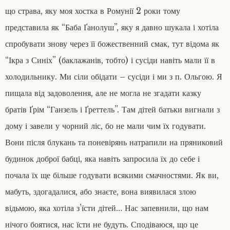
що страва, яку моя хостка в Ромунії 2 роки тому
представила як “Баба Ґанолуш”, яку я давно шукала і хотіла
спробувати знову через її божественний смак, тут відома як
“Ікра з Синіх” (баклажанів, тобто) і сусіди навіть мали її в
холодильнику. Ми сіли обідати – сусіди і ми з п. Ольгою. Я
пищала від задоволення, але не могла не згадати казку
братів Ґрім “Ганзель і Ґреттель”. Там дітей батьки вигнали з
дому і завели у чорний ліс, бо не мали чим їх годувати.
Вони після блукань та поневірянь натрапили на пряниковий
будинок доброї бабці, яка навіть запросила їх до себе і
почала їх ще більше годувати всякими смачностями. Як ви,
мабуть, здогадалися, або знаєте, вона виявилася злою
відьмою, яка хотіла з’їсти дітей… Нас запевнили, що нам
нічого боятися, нас їсти не будуть. Сподіваюся, що це