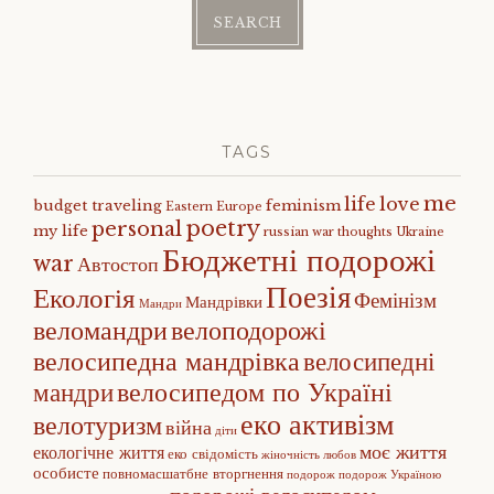
TAGS
me
life
love
budget traveling
feminism
Eastern Europe
poetry
personal
my life
russian war
thoughts
Ukraine
Бюджетні подорожі
war
Автостоп
Поезія
Екологія
Фемінізм
Мандрівки
Мандри
веломандри
велоподорожі
велосипедна мандрівка
велосипедні
велосипедом по Україні
мандри
еко активізм
велотуризм
війна
діти
моє життя
екологічне життя
еко свідомість
жіночність
любов
особисте
повномасшатбне вторгнення
подорож
подорож Україною