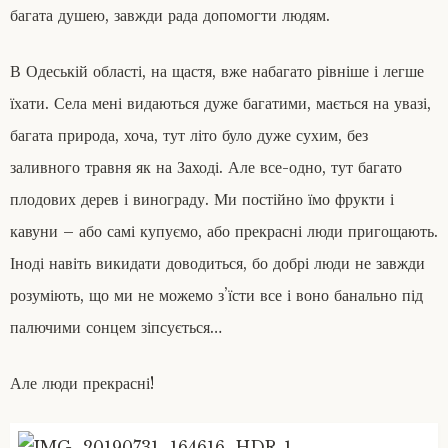
багата душею, завжди рада допомогти людям.
В Одеській області, на щастя, вже набагато рівніше і легше
їхати. Села мені видаються дуже багатими, мається на увазі,
багата природа, хоча, тут літо було дуже сухим, без
заливного травня як на Заході. Але все-одно, тут багато
плодових дерев і винограду. Ми постійно їмо фрукти і
кавуни – або самі купуємо, або прекрасні люди пригощають.
Іноді навіть викидати доводиться, бо добрі люди не завжди
розуміють, що ми не можемо з’їсти все і воно банально під
палючими сонцем зіпсується…
Але люди прекрасні!