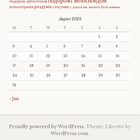
подорожі велосипедом
подорож автостопом
роздуми
психотерапія
стосунки
у дорозі
що значить бути жінкою
August 2026
M
T
W
T
F
S
S
1
2
3
4
5
6
7
8
9
10
11
12
13
14
15
16
17
18
19
20
21
22
23
24
25
26
27
28
29
30
31
« Jun
Proudly powered by WordPress.
Theme: Libretto by
WordPress.com
.