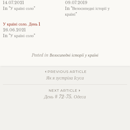
14.07.2021
09.07.2019
In "У країні соло"
In "Велосипедні історії у
країні"
У країні соло. День 1
26.06.2021
In "У країні соло"
Posted in
Велосипедні історії у країні
Tagged
Бюджетні
Post
подорожі
,
PREVIOUS ARTICLE
веломандри
,
Як я зустріла Ісуса
велоподорожі
,
велосипедна
navigation
NEXT ARTICLE
мандрівка
,
День # 72-75. Одеса
велосипедні
мандри
,
велосипедом
по
Україні
,
велотуризм
,