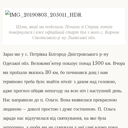
Шлях, який ми подолали. Почали зі Стрия, потім
повернулися і вже офіційний старт був з мого с. Корчин
Сколівського р-ну Львівської обл.
Зараз ми у с. Петрівка Білгород-Дністровського р-ну
Одеської обл. Велокомп’ютер показує понад 1500 км. Вчора
ми проїхали якихось 30 км, бо починався дощ і нам
терміново треба було знайти нічліг з дахом над головою,
адже прогноз обіцяв непогоду на всю ніч і наступний день.
Нас направили до п. Ольги. Вона виявилася прекрасною
людиною – доволі простою і дуже гостинною. П. Ольга
заради нас відлучилася від святкування, на яке була
запрошена, а щоби ми не сумували у неї самі вдома поки