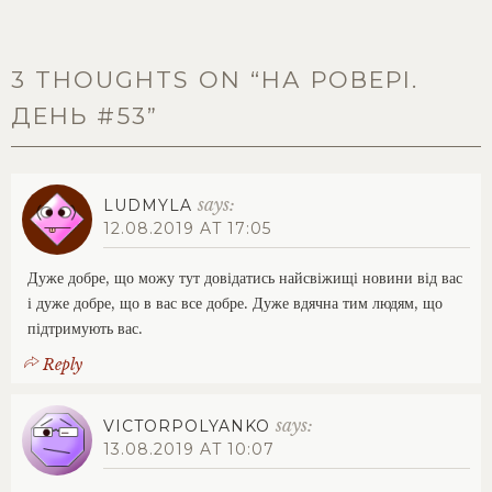
подорож
Україною
,
подорожі
велосипедом
,
3 THOUGHTS ON “
НА РОВЕРІ.
у
ДЕНЬ #53
”
дорозі
says:
LUDMYLA
12.08.2019 AT 17:05
Дуже добре, що можу тут довідатись найсвіжищі новини від вас
і дуже добре, що в вас все добре. Дуже вдячна тим людям, що
підтримують вас.
Reply
says:
VICTORPOLYANKO
13.08.2019 AT 10:07