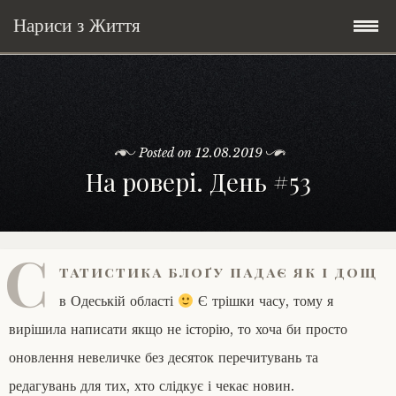
Нариси з Життя
Skip
Мандри
to
content
Соціальне
У країні соло
Posted on
12.08.2019
На ровері. День #53
Всякого по трохи
Велосипедні історії у країні
Бути жінкою
Posts in English
Історії з Бразилії
Екологія
Зламана рука
С
татистика блоґу падає як і дощ
My Speeches/Мої промови
Соло автостоп
Освіта і виховання
Поезія
poetry
в Одеській області
Є трішки часу, тому я
Home/Додомцю
Мандри
Війна
Мої творіння
Книги
вирішила написати якщо не історію, то хоча би просто
оновлення невеличке без десяток перечитувань та
Соціальне
Всякого по трохи
редагувань для тих, хто слідкує і чекає новин.