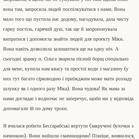
вона там, запросила людей поспілкуватися з нами. Вона
мало того що пустила нас додому, нагодувала, дала чисту
гарну постіль, гарячий душ, так ще й запропонувала
випратися і допомогла знайти людей для проекту Міки.
Вона навіть дозволила залишитися ще на одну ніч. А
сьогодні зранку п. Ольга зварила пісний борщ спеціально
для мене, купила нам квасу та простої води з магазину (у
них тут багато сірководню і приїжджим може мати розладу
шлунку як і одного разу Міка). Вона чудова! Як мама за
нами доглядає і водночас не заперечує, щоби ми у відповідь
допомагали їй по дому трохи.
Я вчилася робити Бессарабські вертути (закручені булочки з
начинкою). Вони вийшли смачнющими! Пізніше, виявилося,