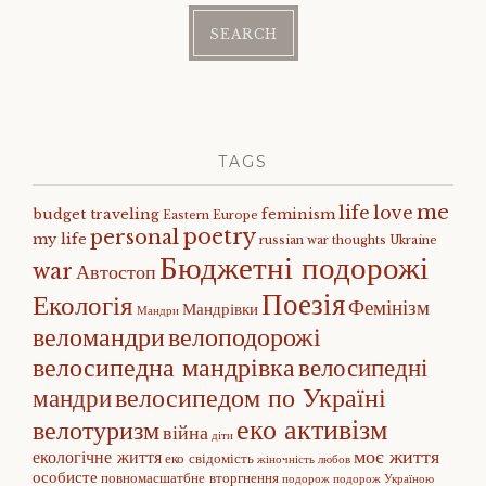
TAGS
me
life
love
budget traveling
feminism
Eastern Europe
poetry
personal
my life
russian war
thoughts
Ukraine
Бюджетні подорожі
war
Автостоп
Поезія
Екологія
Фемінізм
Мандрівки
Мандри
веломандри
велоподорожі
велосипедна мандрівка
велосипедні
велосипедом по Україні
мандри
еко активізм
велотуризм
війна
діти
моє життя
екологічне життя
еко свідомість
жіночність
любов
особисте
повномасшатбне вторгнення
подорож
подорож Україною