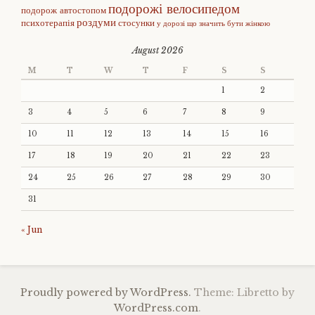
подорожі велосипедом
подорож автостопом
роздуми
психотерапія
стосунки
у дорозі
що значить бути жінкою
August 2026
M
T
W
T
F
S
S
1
2
3
4
5
6
7
8
9
10
11
12
13
14
15
16
17
18
19
20
21
22
23
24
25
26
27
28
29
30
31
« Jun
Proudly powered by WordPress.
Theme: Libretto by
WordPress.com
.