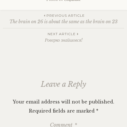
Tagged
гомосексуальність
,
Post
кохання
,
PREVIOUS ARTICLE
культура
,
The brain on 26 is about the same as the brain on 23
любов
до
navigation
NEXT ARTICLE
ближнього
,
Роверко знайшовся!
нетрадиційна
орієнтація
,
нетрадиційні
стосунки
,
релігійний
екстремізм
,
релігія
,
роздуми
,
Leave a Reply
соціальні
норми
Your email address will not be published.
Required fields are marked
*
Comment
*