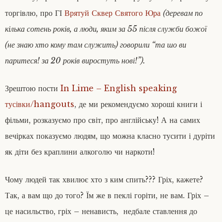
торгівлю, про ГІ
Врятуй Сквер Святого Юра
(деревам по
кілька сотень років, а люди, яким за 55 після служби божої
(не знаю хто кому там служить) говорили “та шо ви
паритеся! за 20 років виростуть нові!”).
Зрештою пости
In Lime – English speaking
тусівки/hangouts
, де ми рекомендуємо хороші книги і
фільми, розказуємо про світ, про англійську! А на самих
вечірках показуємо людям, що можна класно тусити і дуріти
як діти без краплини алкоголю чи наркоти!
Чому людей так хвилює хто з ким спить??? Гріх, кажете?
Так, а вам що до того? Їм же в пеклі горіти, не вам. Гріх –
це насильство, гріх – ненависть, недбале ставлення до