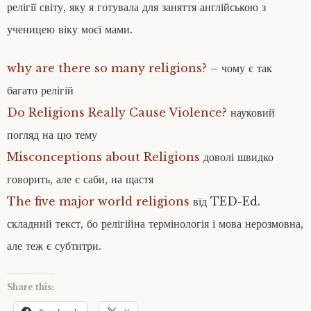
релігії світу, яку я готувала для заняття англійською з
ученицею віку моєї мами.
why are there so many religions?
– чому є так
багато релігій
Do Religions Really Cause Violence?
науковий
погляд на цю тему
Misconceptions about Religions
доволі швидко
говорить, але є саби, на щастя
The five major world religions
від TED-Ed.
складний текст, бо релігійна термінологія і мова нерозмовна,
але теж є субтитри.
Share this: