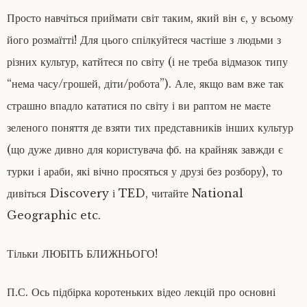
Просто навчіться приймати світ таким, який він є, у всьому
його розмаїтті! Для цього спілкуйтеся частіше з людьми з
різних культур, катйтеся по світу (і не треба відмазок типу
“нема часу/грошей, діти/робота”). Але, якщо вам вже так
страшно впадло кататися по світу і ви раптом не маєте
зеленого поняття де взяти тих представників інших культур
(що дуже дивно для користувача фб. на крайняк завжди є
турки і араби, які вічно просяться у друзі без розбору), то
дивіться Discovery і TED, читайте National
Geographic etc.
Тільки ЛЮБІТЬ БЛИЖНЬОГО!
П.С. Ось підбірка коротеньких відео лекцій про основні