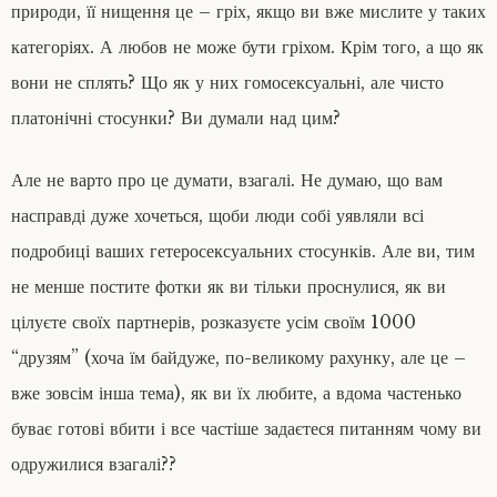
природи, її нищення це – гріх, якщо ви вже мислите у таких
категоріях. А любов не може бути гріхом. Крім того, а що як
вони не сплять? Що як у них гомосексуальні, але чисто
платонічні стосунки? Ви думали над цим?
Але не варто про це думати, взагалі. Не думаю, що вам
насправді дуже хочеться, щоби люди собі уявляли всі
подробиці ваших гетеросексуальних стосунків. Але ви, тим
не менше постите фотки як ви тільки проснулися, як ви
цілуєте своїх партнерів, розказуєте усім своїм 1000
“друзям” (хоча їм байдуже, по-великому рахунку, але це –
вже зовсім інша тема), як ви їх любите, а вдома частенько
буває готові вбити і все частіше задаєтеся питанням чому ви
одружилися взагалі??