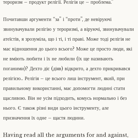
тероризм – продукт релігії. Релігія це – проблема.”
Почитавши аргументи “за” і “проти”, де невіруючі
звинувачували релігію у тероризмі, а віруючі, звинувачували
атеїстів, я зрозуміла, що і ті, і ті праві. М
оже тоді релігія не
має відношення до цього всього? Може це просто люди, які
не вміють любити і їх не любили (їх ще називають
поганими)? Дехто діє (діяв) відкрито, а дехто прикривався
релігією.. Релігія – це всього лиш інструмент, який, при
правильному використанні, має допомогти людині стати
щасливою. Він не усім підходить, комусь нормально і без
нього. Є також різні види цього інструменту, але
призначення їх одне – щастя людини.
Having read all the arguments for and against,