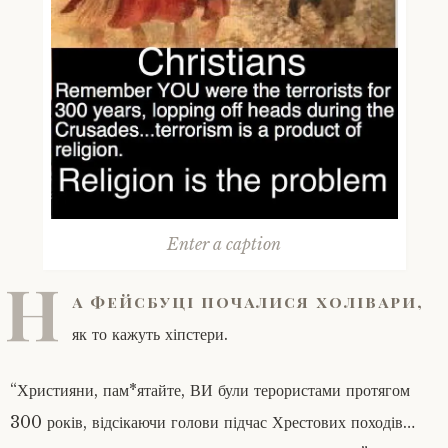
Enter a caption
Н
а фейсбуці почалися холівари,
як то кажуть хіпстери.
“Християни, пам*ятайте, ВИ були терористами протягом
300 років, відсікаючи голови підчас Хрестових походів…