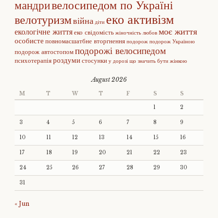
велосипедом по Україні
мандри
еко активізм
велотуризм
війна
діти
моє життя
екологічне життя
еко свідомість
жіночність
любов
особисте
повномасшатбне вторгнення
подорож
подорож Україною
подорожі велосипедом
подорож автостопом
роздуми
психотерапія
стосунки
у дорозі
що значить бути жінкою
August 2026
M
T
W
T
F
S
S
1
2
3
4
5
6
7
8
9
10
11
12
13
14
15
16
17
18
19
20
21
22
23
24
25
26
27
28
29
30
31
« Jun