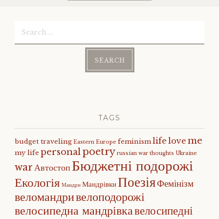
Search
for:
TAGS
me
life
love
budget traveling
feminism
Eastern Europe
poetry
personal
my life
russian war
thoughts
Ukraine
Бюджетні подорожі
war
Автостоп
Поезія
Екологія
Фемінізм
Мандрівки
Мандри
веломандри
велоподорожі
велосипедна мандрівка
велосипедні