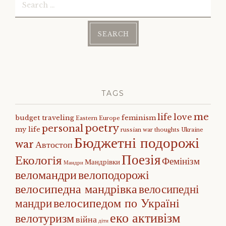
for:
TAGS
me
life
love
budget traveling
feminism
Eastern Europe
poetry
personal
my life
russian war
thoughts
Ukraine
Бюджетні подорожі
war
Автостоп
Поезія
Екологія
Фемінізм
Мандрівки
Мандри
веломандри
велоподорожі
велосипедна мандрівка
велосипедні
велосипедом по Україні
мандри
еко активізм
велотуризм
війна
діти