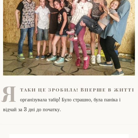
Я
таки це зробила! Вперше в житті
організувала табір! Було страшно, була паніка і
відчай за 3 дні до початку.
Search