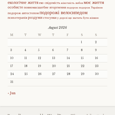
моє життя
екологічне життя
еко свідомість
жіночність
любов
особисте
повномасшатбне вторгнення
подорож
подорож Україною
подорожі велосипедом
подорож автостопом
роздуми
психотерапія
стосунки
у дорозі
що значить бути жінкою
August 2026
M
T
W
T
F
S
S
1
2
3
4
5
6
7
8
9
10
11
12
13
14
15
16
17
18
19
20
21
22
23
24
25
26
27
28
29
30
31
« Jun