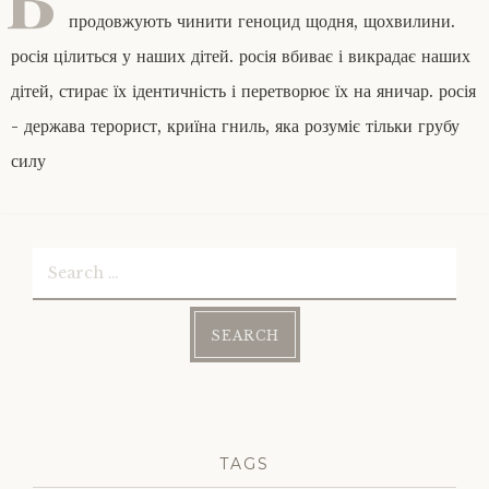
продовжують чинити геноцид щодня, щохвилини.
росія цілиться у наших дітей. росія вбиває і викрадає наших
дітей, стирає їх ідентичність і перетворює їх на яничар. росія
- держава терорист, криїна гниль, яка розуміє тільки грубу
силу
Search
for:
TAGS