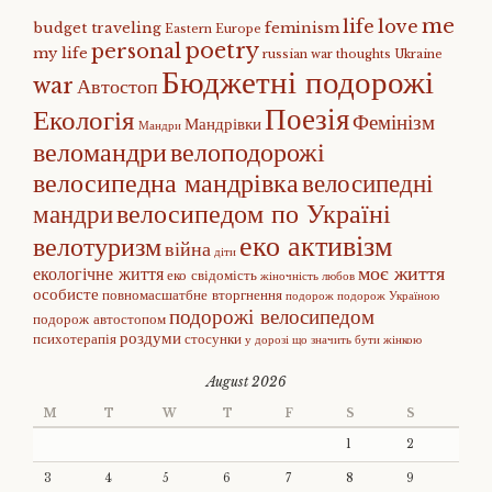
me
life
love
budget traveling
feminism
Eastern Europe
poetry
personal
my life
russian war
thoughts
Ukraine
Бюджетні подорожі
war
Автостоп
Поезія
Екологія
Фемінізм
Мандрівки
Мандри
веломандри
велоподорожі
велосипедна мандрівка
велосипедні
велосипедом по Україні
мандри
еко активізм
велотуризм
війна
діти
моє життя
екологічне життя
еко свідомість
жіночність
любов
особисте
повномасшатбне вторгнення
подорож
подорож Україною
подорожі велосипедом
подорож автостопом
роздуми
психотерапія
стосунки
у дорозі
що значить бути жінкою
August 2026
M
T
W
T
F
S
S
1
2
3
4
5
6
7
8
9