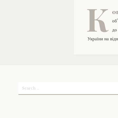
К
о
об
до
України на від
Search
for: