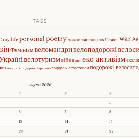
TAGS
poetry
war
e
personal
Ав
my life
russian war
thoughts
Ukraine
зія
веломандри
велоподорожі
велос
Фемінізм
еко активізм
Україні
велотуризм
війна
еколо
діти
подорожі велосип
ення
подорож автостопом
подорож
подорож Україною
August 2026
T
F
S
1
6
7
8
13
14
15
20
21
22