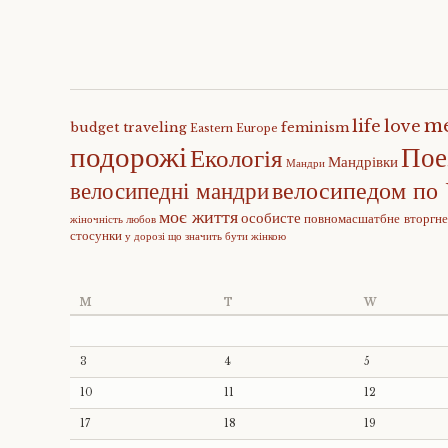
m
life
love
budget traveling
feminism
Eastern Europe
подорожі
Пое
Екологія
Мандрівки
Мандри
велосипедом по 
велосипедні мандри
моє життя
особисте
повномасшатбне вторгн
жіночність
любов
стосунки
у дорозі
що значить бути жінкою
M
T
W
3
4
5
10
11
12
17
18
19