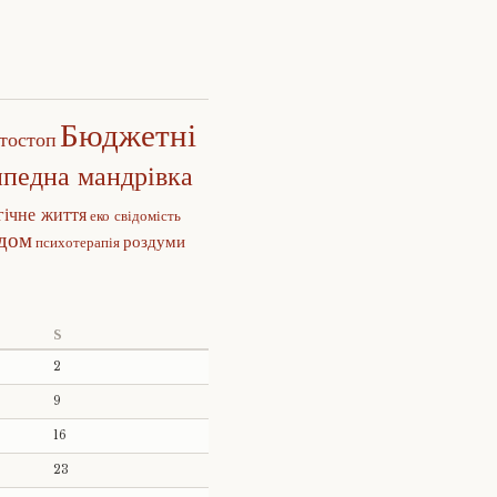
Бюджетні
тостоп
ипедна мандрівка
гічне життя
еко свідомість
едом
роздуми
психотерапія
S
2
9
16
23