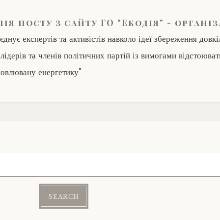
пія посту з сайту ГО "Екодія" - організ
’єднує експертів та активістів навколо ідеї збереження довкі
 лідерів та членів політичних партій із вимогами відстоюват
новлювану енергетику"