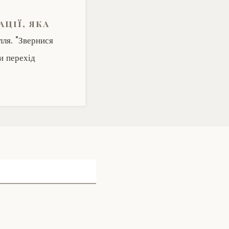
ації, яка
лля. "Звернися
и перехід