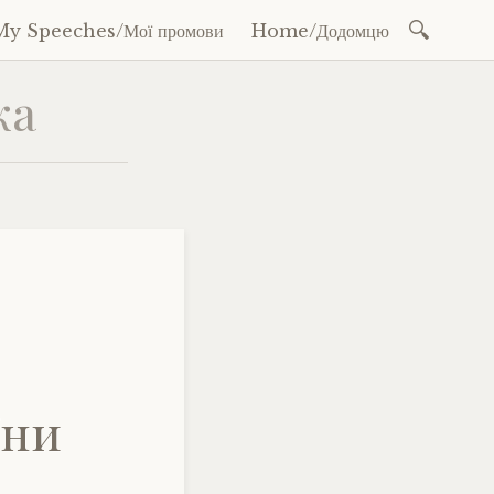
Search
My Speeches/Мої промови
Home/Додомцю
for:
ка
їни