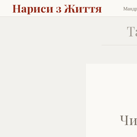
Нариси з Життя
Манд
Skip
to
T
cont
Чи