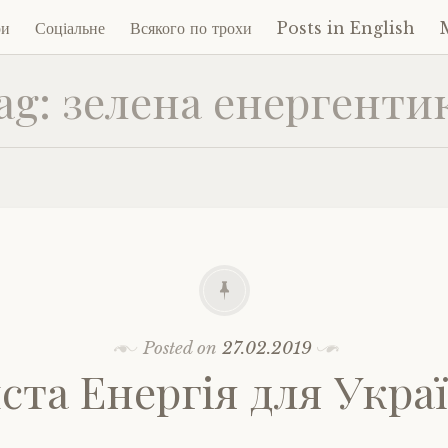
ри
Соціальне
Всякого по трохи
Posts in English
ag:
зелена енергенти
ent
Posted on
27.02.2019
ста Енергія для Укра