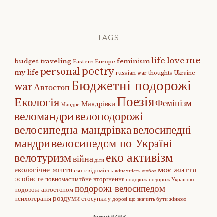
TAGS
me
life
love
budget traveling
feminism
Eastern Europe
poetry
personal
my life
russian war
thoughts
Ukraine
Бюджетні подорожі
war
Автостоп
Поезія
Екологія
Фемінізм
Мандрівки
Мандри
веломандри
велоподорожі
велосипедна мандрівка
велосипедні
велосипедом по Україні
мандри
еко активізм
велотуризм
війна
діти
моє життя
екологічне життя
еко свідомість
жіночність
любов
особисте
повномасшатбне вторгнення
подорож
подорож Україною
подорожі велосипедом
подорож автостопом
роздуми
психотерапія
стосунки
у дорозі
що значить бути жінкою