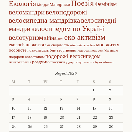
Поезія
Екологія
Фемінізм
Мандрівки
Мандри
веломандри
велоподорожі
велосипедна мандрівка
велосипедні
велосипедом по Україні
мандри
еко активізм
велотуризм
війна
діти
моє життя
екологічне життя
еко свідомість
жіночність
любов
особисте
повномасшатбне вторгнення
подорож
подорож Україною
подорожі велосипедом
подорож автостопом
роздуми
психотерапія
стосунки
у дорозі
що значить бути жінкою
August 2026
M
T
W
T
F
S
S
1
2
3
4
5
6
7
8
9
10
11
12
13
14
15
16
17
18
19
20
21
22
23
24
25
26
27
28
29
30