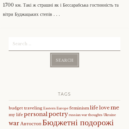
1700 км. Такі ж страшні як і Бессарабська гостинність та
вітри Буджацьких степів . . .
Search
for:
TAGS
me
life
love
budget traveling
feminism
Eastern Europe
poetry
personal
my life
russian war
thoughts
Ukraine
Бюджетні подорожі
war
Автостоп