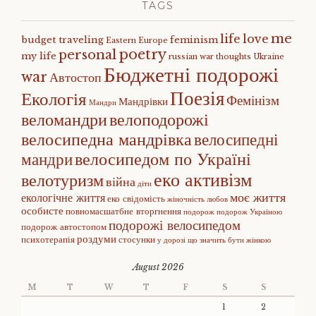
TAGS
me
life
love
budget traveling
feminism
Eastern Europe
poetry
personal
my life
russian war
thoughts
Ukraine
Бюджетні подорожі
war
Автостоп
Поезія
Екологія
Фемінізм
Мандрівки
Мандри
веломандри
велоподорожі
велосипедна мандрівка
велосипедні
велосипедом по Україні
мандри
еко активізм
велотуризм
війна
діти
моє життя
екологічне життя
еко свідомість
жіночність
любов
особисте
повномасшатбне вторгнення
подорож
подорож Україною
подорожі велосипедом
подорож автостопом
роздуми
психотерапія
стосунки
у дорозі
що значить бути жінкою
August 2026
M
T
W
T
F
S
S
1
2