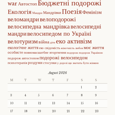
Бюджетні подорожі
war
Автостоп
Поезія
Екологія
Фемінізм
Мандрівки
Мандри
веломандри
велоподорожі
велосипедна мандрівка
велосипедні
велосипедом по Україні
мандри
еко активізм
велотуризм
війна
діти
моє життя
екологічне життя
еко свідомість
жіночність
любов
особисте
повномасшатбне вторгнення
подорож
подорож Україною
подорожі велосипедом
подорож автостопом
роздуми
психотерапія
стосунки
у дорозі
що значить бути жінкою
August 2026
M
T
W
T
F
S
S
1
2
3
4
5
6
7
8
9
10
11
12
13
14
15
16
17
18
19
20
21
22
23