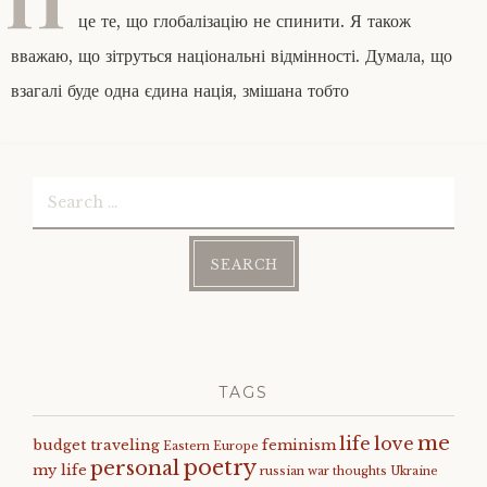
це те, що глобалізацію не спинити. Я також
вважаю, що зітруться національні відмінності. Думала, що
взагалі буде одна єдина нація, змішана тобто
Search
for:
TAGS
me
life
love
budget traveling
feminism
Eastern Europe
poetry
personal
my life
russian war
thoughts
Ukraine