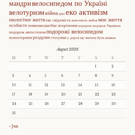
велосипедом по Україні
мандри
еко активізм
велотуризм
війна
діти
моє життя
екологічне життя
еко свідомість
жіночність
любов
особисте
повномасшатбне вторгнення
подорож
подорож Україною
подорожі велосипедом
подорож автостопом
роздуми
психотерапія
стосунки
у дорозі
що значить бути жінкою
August 2026
M
T
W
T
F
S
S
1
2
3
4
5
6
7
8
9
10
11
12
13
14
15
16
17
18
19
20
21
22
23
24
25
26
27
28
29
30
31
« Jun