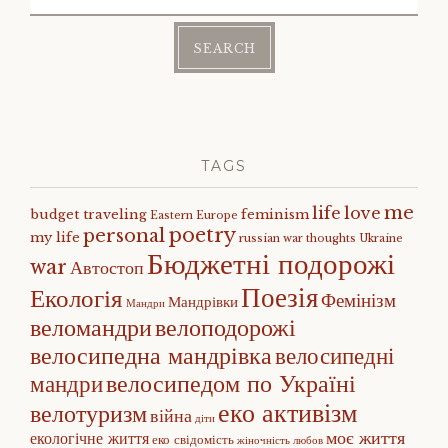
for:
TAGS
me
life
love
budget traveling
feminism
Eastern Europe
poetry
personal
my life
russian war
thoughts
Ukraine
Бюджетні подорожі
war
Автостоп
Поезія
Екологія
Фемінізм
Мандрівки
Мандри
веломандри
велоподорожі
велосипедна мандрівка
велосипедні
велосипедом по Україні
мандри
еко активізм
велотуризм
війна
діти
моє життя
екологічне життя
еко свідомість
жіночність
любов