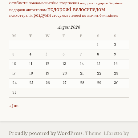
особисте
повномасшатбне вторгнення
подорож
подорож Україною
подорожі велосипедом
подорож автостопом
роздуми
психотерапія
стосунки
у дорозі
що значить бути жінкою
August 2026
M
T
W
T
F
S
S
1
2
3
4
5
6
7
8
9
10
11
12
13
14
15
16
17
18
19
20
21
22
23
24
25
26
27
28
29
30
31
« Jun
Proudly powered by WordPress.
Theme: Libretto by