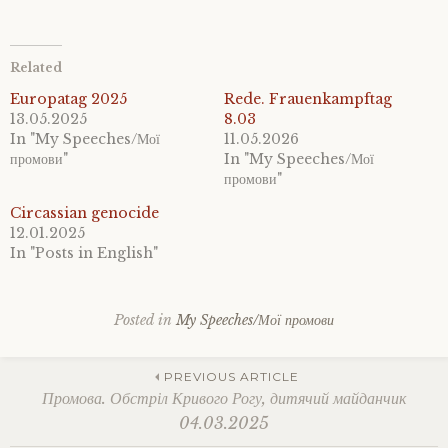
Related
Europatag 2025
Rede. Frauenkampftag
13.05.2025
8.03
In "My Speeches/Мої
11.05.2026
промови"
In "My Speeches/Мої
промови"
Circassian genocide
12.01.2025
In "Posts in English"
Posted in
My Speeches/Мої промови
Tagged
help
Post
ukraine
,
PREVIOUS ARTICLE
kinder
,
Промова. Обстріл Кривого Рогу, дитячий майданчик
krieg
,
04.03.2025
krieg