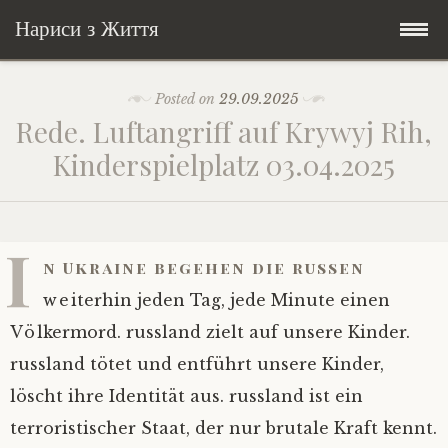
Нариси з Життя
Skip
Мандри
Posted on
29.09.2025
to
Rede. Luftangriff auf Krywyj Rih,
content
Соціальне
У країні соло
Kinderspielplatz 03.04.2025
Всякого по трохи
Велосипедні історії у країні
Бути жінкою
I
Posts in English
Історії з Бразилії
Екологія
Зламана рука
n Ukraine begehen die russen
weiterhin jeden Tag, jede Minute einen
My Speeches/Мої промови
Соло автостоп
Освіта і виховання
Поезія
poetry
Völkermord. russland zielt auf unsere Kinder.
russland tötet und entführt unsere Kinder,
Home/Додомцю
Мандри
Війна
Мої творіння
Книги
löscht ihre Identität aus. russland ist ein
Соціальне
Всякого по трохи
terroristischer Staat, der nur brutale Kraft kennt.