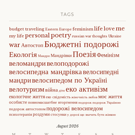
TAGS
me
life
love
budget traveling
feminism
Eastern Europe
poetry
personal
my life
russian war
thoughts
Ukraine
Бюджетні подорожі
war
Автостоп
Поезія
Екологія
Фемінізм
Мандрівки
Мандри
веломандри
велоподорожі
велосипедна мандрівка
велосипедні
велосипедом по Україні
мандри
еко активізм
велотуризм
війна
діти
моє життя
екологічне життя
еко свідомість
жіночність
любов
особисте
повномасшатбне вторгнення
подорож
подорож Україною
подорожі велосипедом
подорож автостопом
роздуми
психотерапія
стосунки
у дорозі
що значить бути жінкою
August 2026
M
T
W
T
F
S
S