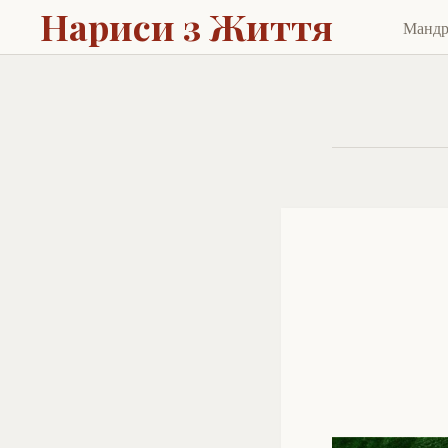
Нариси з Життя
Манд
Skip
to
cont