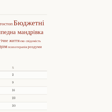
Бюджетні
тостоп
ипедна мандрівка
гічне життя
еко свідомість
едом
роздуми
психотерапія
S
2
9
16
23
30