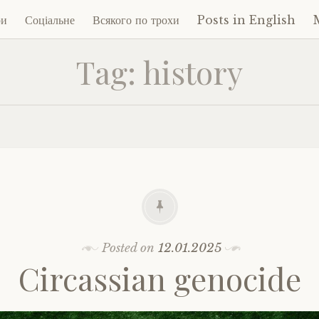
ри
Соціальне
Всякого по трохи
Posts in English
Tag:
history
ent
Posted on
12.01.2025
Circassian genocide