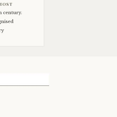
lmost
h century.
gnised
ry