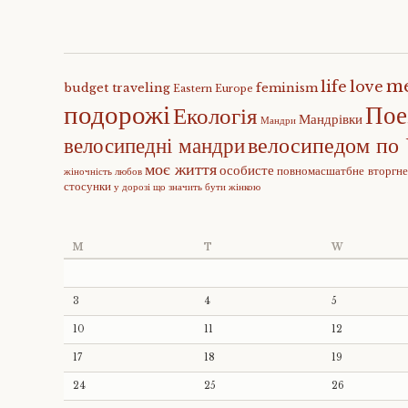
m
life
love
budget traveling
feminism
Eastern Europe
подорожі
Пое
Екологія
Мандрівки
Мандри
велосипедом по 
велосипедні мандри
моє життя
особисте
повномасшатбне вторгн
жіночність
любов
стосунки
у дорозі
що значить бути жінкою
M
T
W
3
4
5
10
11
12
17
18
19
24
25
26