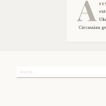
A
fe
ext
Ukr
Circassian g
Search
for: