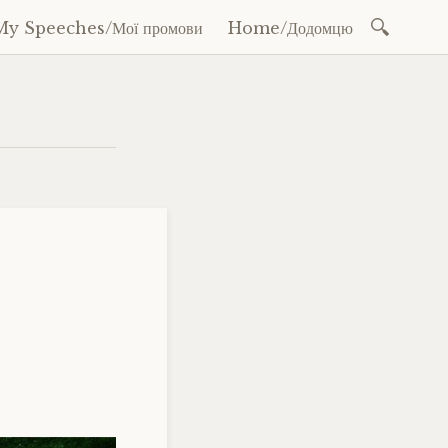
Search
My Speeches/Мої промови
Home/Додомцю
for: