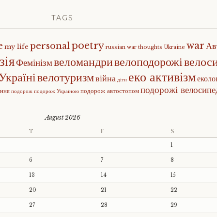
TAGS
poetry
war
e
personal
Ав
my life
russian war
thoughts
Ukraine
зія
веломандри
велоподорожі
велос
Фемінізм
еко активізм
Україні
велотуризм
війна
еколо
діти
подорожі велосип
ення
подорож автостопом
подорож
подорож Україною
August 2026
T
F
S
1
6
7
8
13
14
15
20
21
22
27
28
29