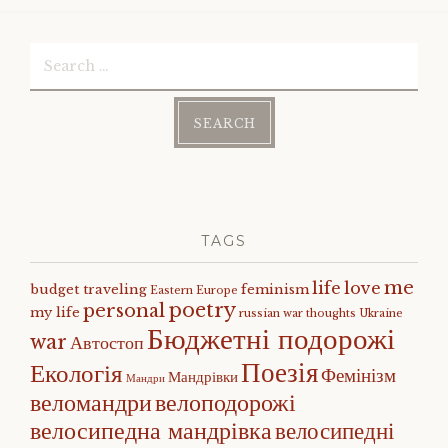
Search
for:
TAGS
me
life
love
budget traveling
feminism
Eastern Europe
poetry
personal
my life
russian war
thoughts
Ukraine
Бюджетні подорожі
war
Автостоп
Поезія
Екологія
Фемінізм
Мандрівки
Мандри
веломандри
велоподорожі
велосипедна мандрівка
велосипедні