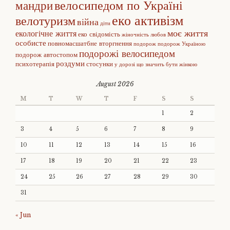
велосипедом по Україні
мандри
еко активізм
велотуризм
війна
діти
моє життя
екологічне життя
еко свідомість
жіночність
любов
особисте
повномасшатбне вторгнення
подорож
подорож Україною
подорожі велосипедом
подорож автостопом
роздуми
психотерапія
стосунки
у дорозі
що значить бути жінкою
August 2026
M
T
W
T
F
S
S
1
2
3
4
5
6
7
8
9
10
11
12
13
14
15
16
17
18
19
20
21
22
23
24
25
26
27
28
29
30
31
« Jun