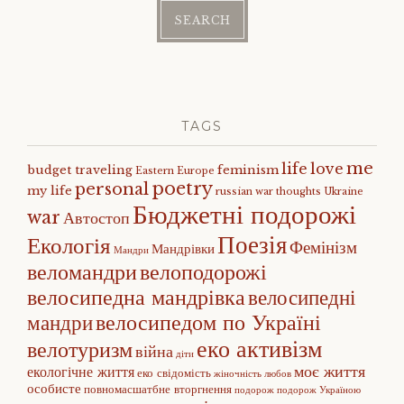
TAGS
me
life
love
budget traveling
feminism
Eastern Europe
poetry
personal
my life
russian war
thoughts
Ukraine
Бюджетні подорожі
war
Автостоп
Поезія
Екологія
Фемінізм
Мандрівки
Мандри
веломандри
велоподорожі
велосипедна мандрівка
велосипедні
велосипедом по Україні
мандри
еко активізм
велотуризм
війна
діти
моє життя
екологічне життя
еко свідомість
жіночність
любов
особисте
повномасшатбне вторгнення
подорож
подорож Україною