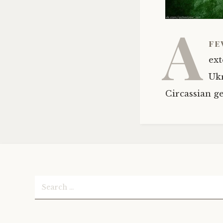
A
fe
ext
Ukr
Circassian g
Search
for: