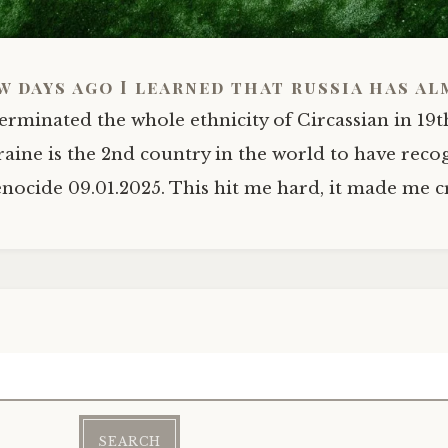
w days ago I learned that russia has a
erminated the whole ethnicity of Circassian in 19t
aine is the 2nd country in the world to have reco
enocide 09.01.2025. This hit me hard, it made me c