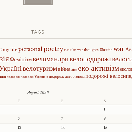
TAGS
poetry
war
e
personal
Ав
my life
russian war
thoughts
Ukraine
зія
веломандри
велоподорожі
велос
Фемінізм
еко активізм
Україні
велотуризм
війна
еколо
діти
подорожі велосип
ення
подорож автостопом
подорож
подорож Україною
August 2026
T
F
S
1
6
7
8
13
14
15