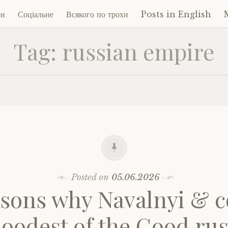
ри
Соціальне
Всякого по трохи
Posts in English
Tag:
russian empire
ent
Posted on
05.06.2026
sons why Navalnyi & c
oodest of the Good ru