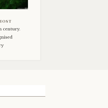
lmost
h century.
gnised
ry