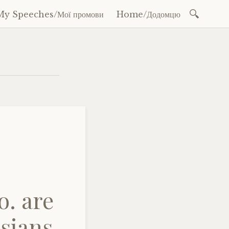
Search
My Speeches/Мої промови
Home/Додомцю
for:
o. are
ssians