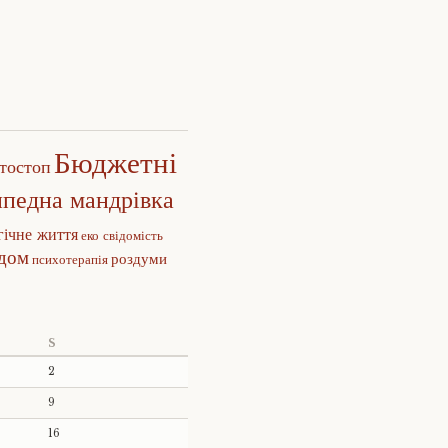
Бюджетні
тостоп
ипедна мандрівка
гічне життя
еко свідомість
едом
роздуми
психотерапія
S
2
9
16