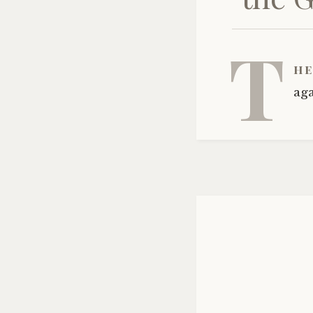
T
he
aga