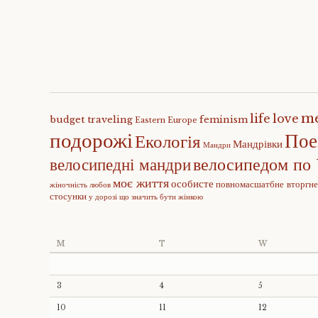
m
life
love
budget traveling
feminism
Eastern Europe
подорожі
Пое
Екологія
Мандрівки
Мандри
велосипедом по 
велосипедні мандри
моє життя
особисте
повномасшатбне вторгн
жіночність
любов
стосунки
у дорозі
що значить бути жінкою
M
T
W
3
4
5
10
11
12