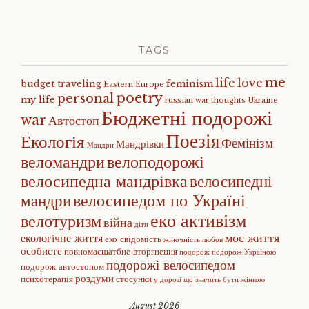
TAGS
me
life
love
budget traveling
feminism
Eastern Europe
poetry
personal
my life
russian war
thoughts
Ukraine
Бюджетні подорожі
war
Автостоп
Поезія
Екологія
Фемінізм
Мандрівки
Мандри
веломандри
велоподорожі
велосипедна мандрівка
велосипедні
велосипедом по Україні
мандри
еко активізм
велотуризм
війна
діти
моє життя
екологічне життя
еко свідомість
жіночність
любов
особисте
повномасшатбне вторгнення
подорож
подорож Україною
подорожі велосипедом
подорож автостопом
роздуми
психотерапія
стосунки
у дорозі
що значить бути жінкою
August 2026