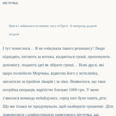
містечка.
Цим я і займалася половину часу в Одесі. А папірець додали
згодом
І тут понеслося… Я не очікувала такого резонансу! Люди
підходять, питають за котика, кидаються гроші, пропонують
допомогу,
по
дають ідеї як зібрати гроші… Н
ові друзі, які
щиро полюбили Морчика,
відвезли
його
у ветклініку,
заплатили за прийом лікарів і за ліки. Виявилося, що таки
потрібна операція, варітістю близько 1000 грн. У мене
з’явилася команда
небайдужих, серед них були навіть діти.
Що ми тільки не придумували, щоб назбирати грошенят.
Діти
домовилися з адміністрацією
наметового містечка
, що