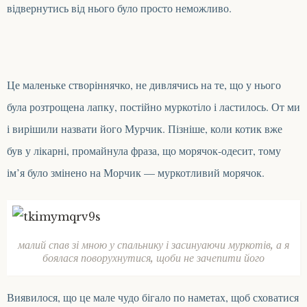
відвернутись від нього було просто неможливо.
Це маленьке створіннячко, не дивлячись на те, що у нього
була розтрощена лапку, постійно муркотіло і ластилось. От ми
і вирішили назвати його Мурчик. Пізніше, коли котик вже
був у лікарні, промайнула фраза, що морячок-одесит, тому
ім’я було змінено на Морчик — муркотливий морячок.
малий спав зі мною у спальнику і засинуаючи муркотів, а я
боялася поворухнутися, щоби не зачепити його
Виявилося, що це
мал
е
чудо
бігало по наметах, щоб сховатися