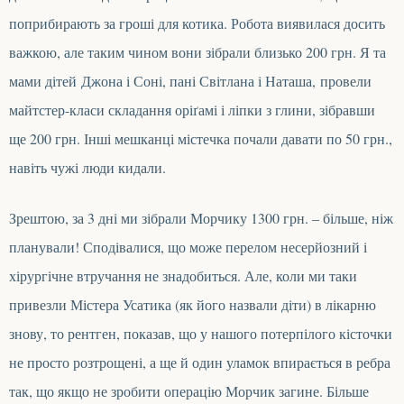
поприбирають за гроші для котика. Робота виявилася досить
важкою,
а
ле таким чином вони зібрали близько 200 грн. Я та
мами дітей Джона і Соні,
пані
Св
ітлана і Наташа,
провели
майтстер-класи складання оріґамі і ліпки з глини, зібравши
ще 200 грн. Інші мешканці
містечка
почали давати по 50 грн.,
навіть чужі люди кидали.
Зрештою, за 3 дні ми зібрали Морчику 1300 грн. – більше, ніж
планували! Сподівалися, що може перелом несерйозний і
хірургічне втручання не знадобиться.
Але, коли ми таки
привезли Містера Усатика (як його назвали діти) в лікарню
знову, то рентген, показав, що у нашого потерпілого кісточки
не просто розтрощені
,
а
ще й один уламок впира
ється
в
ребра
так, що якщо не зробити операцію Морчик загине
.
Більше