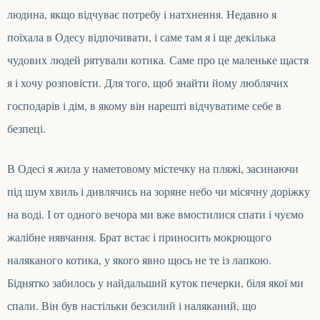
людина, якщо відчуває потребу і натхнення.
Недавно я
поїхала в Одесу відпочивати, і саме там я і ще декілька
чудових людей рятували котика. Саме про це маленьке щастя
я і хочу розповісти.
Д
ля того, щоб знайти йому
люблячих
господарів
і дім, в якому він нарешті відчуватиме себе в
безпеці
.
В Одесі я
ж
ил
а
у наметовому містечку на пляжі, засинаючи
під шум хвиль і дивлячись на зоряне небо чи місячну доріжку
на воді. І от одного вечора ми вже вмостилися спати і чуємо
жалібне нявчання. Брат встає і приносить мокрющого
наляканого котика,
у
якого явно щось не те із лапкою.
Біднятко заби
лось
у найдальший куток печерки, біля якої ми
спали. Він був настільки безсилий і наляканий, що