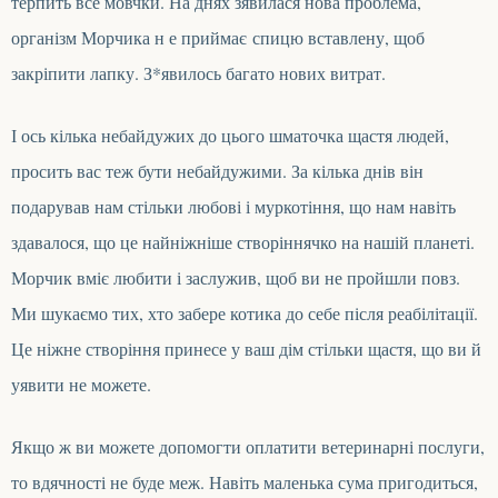
терпить все мовчки.
На днях зявилася нова проблема,
організм Морчика н е приймає спицю вставлену, щоб
закріпити лапку. З*явилось багато нових витрат.
І ось кілька небайдужих до цього шматочка щастя людей,
просить вас теж бути небайдужими. За кілька днів він
подарував нам стільки любові і муркотіння, що нам навіть
здавалося, що це найніжніше створіннячко на нашій планеті.
Морчик вміє любити і заслужив, щоб ви не пройшли повз.
Ми шукаємо тих, хто забере котика до себе після реабілітації.
Це ніжне створіння принесе у ваш дім стільки щастя, що ви й
уявити не можете.
Якщо ж ви можете допомогти оплатити ветеринарні послуги,
то вдячності не буде меж. Навіть маленька сума пригодиться,