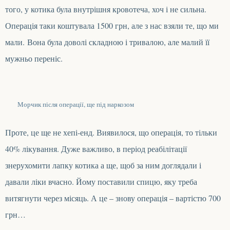
того, у котика була внутрішня кровотеча, хоч і не сильна.
О
перація таки коштувала 1500 грн, але з нас взяли те, що ми
мали.
Вона
була доволі складною і тривалою, але малий її
мужньо переніс.
Морчик після операції, ще під наркозом
Проте, це ще не хепі-енд. Виявилося, що операція, то тільки
40% лікування. Дуже важливо,
в період реабілітації
знерухомити лапку котика а ще
, щоб за ним доглядали і
давали ліки вчасно.
Й
ому поставили спицю, яку треба
витягнути через місяць. А це – знову операція
–
вартістю
7
00
грн…