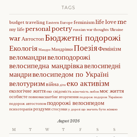
TAGS
me
life
love
budget traveling
feminism
Eastern Europe
poetry
personal
my life
russian war
thoughts
Ukraine
Бюджетні подорожі
war
Автостоп
Поезія
Екологія
Фемінізм
Мандрівки
Мандри
веломандри
велоподорожі
велосипедна мандрівка
велосипедні
велосипедом по Україні
мандри
еко активізм
велотуризм
війна
діти
моє життя
екологічне життя
еко свідомість
жіночність
любов
особисте
повномасшатбне вторгнення
подорож
подорож Україною
подорожі велосипедом
подорож автостопом
роздуми
психотерапія
стосунки
у дорозі
що значить бути жінкою
August 2026
M
T
W
T
F
S
S