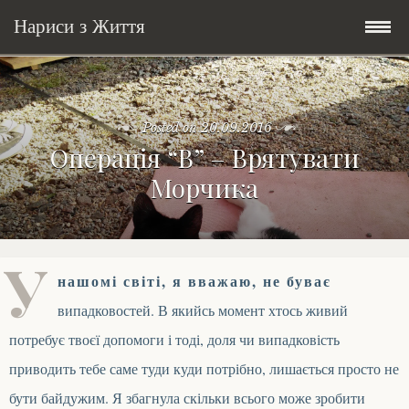
Нариси з Життя
Skip
Мандри
to
content
Posted on
20.09.2016
Соціальне
У країні соло
Операція “В” – Врятувати
Морчика
Всякого по трохи
Велосипедні історії у країні
Бути жінкою
Posts in English
Історії з Бразилії
Екологія
Зламана рука
У
нашомі світі, я вважаю, не буває
My Speeches/Мої промови
Соло автостоп
Освіта і виховання
Поезія
poetry
випадковостей. В якийсь момент хтось живий
Home/Додомцю
Мандри
Війна
Мої творіння
Книги
потребує твоєї допомоги і тоді, доля чи випадковість
приводить тебе саме туди куди потрібно, лишається просто не
Соціальне
Всякого по трохи
бути байдужим. Я збагнула скільки всього може зробити