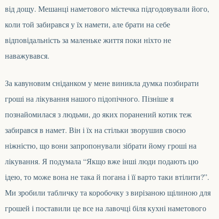
від дощу. Мешанці наметового містечка підгодовували його,
коли той забирався у їх намети, але брати на себе
відповідальність за маленьке життя поки ніхто не
наважувався.
За кавуновим сніданком
у мене виникла думка
позбирати
гроші на лікування нашого підопічного.
Пізніше я
познайомилася з людьми, до яких поранений котик теж
забирався в намет. В
ін і їх на стільки зворушив своєю
ніжністю, що вони запропонували зібрати йому
гроші на
лікування. Я подумала “Якщо вже інші люди подають цю
ідею, то може вона не така й погана і її варто таки втілити?”
.
Ми з
робил
и
табличку
та коробочку
з вирізаною щілиною для
грошей
і поставили це все
на лавочці біля кухні
наметового