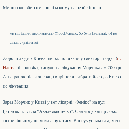
Ми почали збирати гроші малому на реабілітацію.
ми вирішили таки написати її російською, бо були іноземці, які не
знали української.
Х
ороші люди з Києва, які відпочивали у санаторії поруч (
п.
Настя
і її чоловік),
кинули
на лікування Морчика
аж 200 грн.
А
на
ранок після операції вирішили, забрати його до Києва
на лікування.
Зараз Морчик у Києві у вет-лікарні “Фенікс” на вул.
Ірпінській, ст. м “Академмістечко”. Сидить у клітці доволі
тісній, бо йому не можна рухатися.
В
ін сумує там сам, хоч і