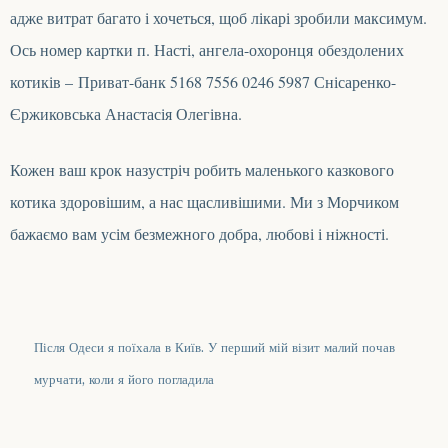
адже витрат багато і хочеться, щоб лікарі зробили максимум.
Ось номер картки п. Насті, ангела-охоронця обездолених
котиків – Приват-банк 5168 7556 0246 5987 Снісаренко-
Єржиковська Анастасія Олегівна.
Кожен ваш крок назустріч робить маленького казкового
котика здоровішим, а нас щасливішими. Ми з Морчиком
бажаємо вам усім безмежного добра, любові і ніжності.
Після Одеси я поїхала в Київ. У перший мій візит малий почав
мурчати, коли я його погладила