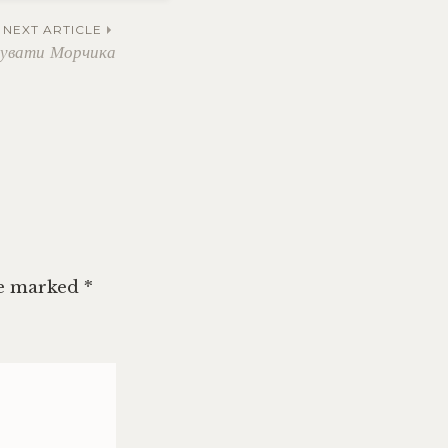
NEXT ARTICLE
тувати Морчика
re marked
*