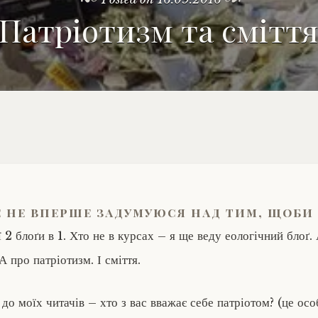
Патріотизм та смітт
 не вперше задумуюся над тим, щоби
ї 2 блоґи в 1. Хто не в курсах – я ще веду еологічний блоґ.
 А про патріотизм. І сміття.
до моїх читачів – хто з вас вважає себе патріотом? (це ос