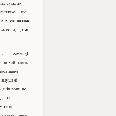
их сусідів-
таннячко – ви/
а? А хто вважає
 ви/вони, що ми
ня – чому тоді
они хай навіть
рибовицьке
и змушені
а днів вони не
да за
міттєві
Думаєте тільки