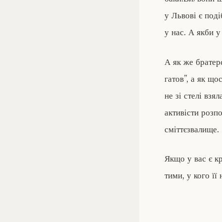
у Львові є под
у нас. А якби у
А як же братерс
гатов”, а як що
не зі стелі взя
активісти розп
сміттєзвалище.
Якщо у вас є кр
тими, у кого її