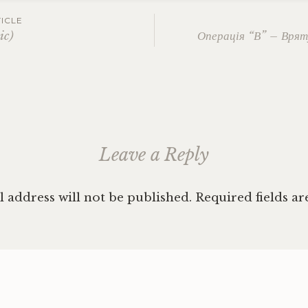
trash
,
ICLE
Екологія
,
ic)
Операція “В” – Вря
Львів
,
ation
охорона
довкілля
,
патріотизм
,
проблема
зі
сміттям
,
Leave a Reply
сміття
 address will not be published.
Required fields a