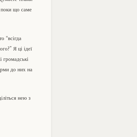
я поки що саме
то “всігда
го?” Я ці ідеї
кі громадські
орми до них на
діліться нею з