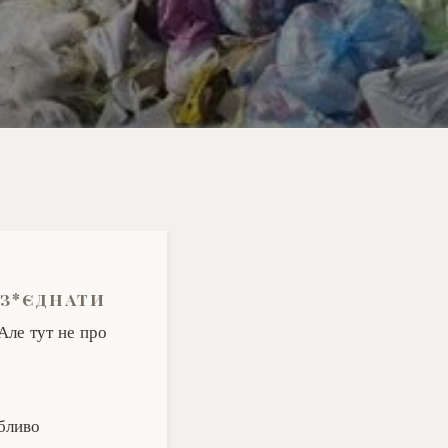
я
 з*єднати
 Але тут не про
обливо