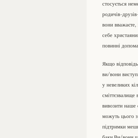
стосується нем
родичів-друзів
вони вважаєте,
себе христаяни
повинні допома
Якщо відповідь
ви/вони виступ
у невеликих кі
сміттєзвалище 
вивозити наше с
можуть цього з
підтримки мешк
баки.Ви/вони ш