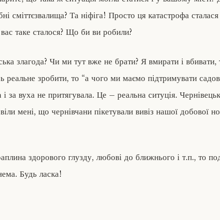
ібні сміттєзвалища? Та ніфіга! Просто ця катастрофа сталас
 вас таке сталося? Що би ви робили?
ька злагода? Чи ми тут вже не брати? Я вмирати і вбивати, 
сь реальне зробити, то “а чого ми маємо підтримувати садово
ла і за вуха не притягувала. Це – реальна ситуція. Чернівець
овіли мені, що чернівчани пікетували вивіз нашої добової н
аплина здорового глузду, любові до ближнього і т.п., то по
 нема. Будь ласка!