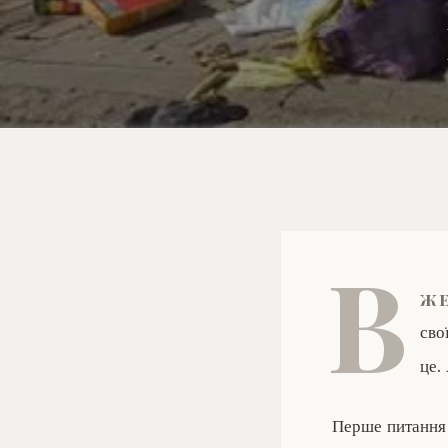
В
же
сво
це.
Перше питання 