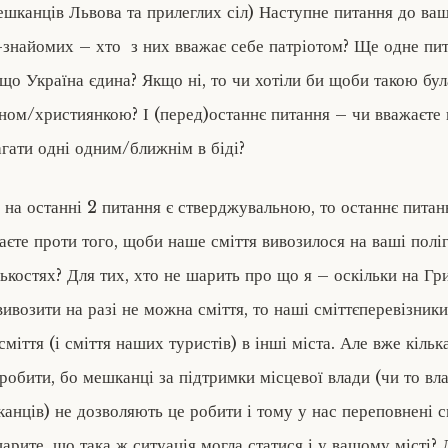
ешканців Львова та прилеглих сіл) Наступне питання до ваш
-знайомих – хто з них вважає себе патріотом? Ще одне пи
 що Україна єдина? Якщо ні, то чи хотіли би щоби такою бул
ном/християнкою? І (перед)останнє питання – чи вважаєте
гати одні одним/ближнім в біді?
 на останні 2 питання є стверджувальною, то останнє питан
аєте проти того, щоби наше сміття вивозилося на ваші поліг
лькостях? Для тих, хто не шарить про що я – оскільки на Г
вивозити на разі не можна сміття, то наші сміттєперевізник
міття (і сміття наших туристів) в інші міста. Але вже кільк
робити, бо мешканці за підтримки місцевої влади (чи то вла
анців) не дозволяють це робити і тому у нас переповнені с
арите, що така ж ситуація могла статися і у вашому місті? 