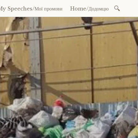
Search
My Speeches/Мої промови
Home/Додомцю
for: