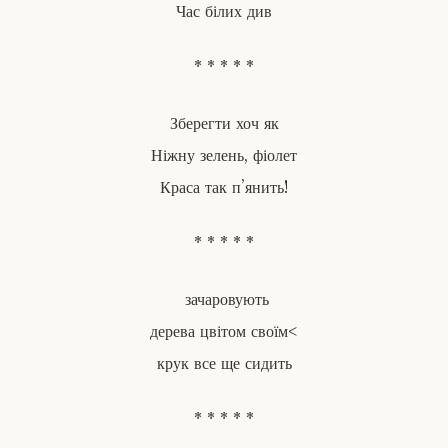
Час білих див
* * * * *
Зберегти хоч як
Ніжну зелень, фіолет
Краса так п’янить!
* * * * *
зачаровують
дерева цвітом своїм<
крук все ще сидить
* * * * *