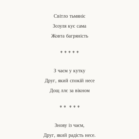
Світло тьмяніє
Зозуля кує сама
Жовта багряність
* * * * *
З чаєм у кутку
Друг, який спокій несе
Дощ ллє за вікном
* * * * *
Знову із чаєм,
Друг, який радість несе.