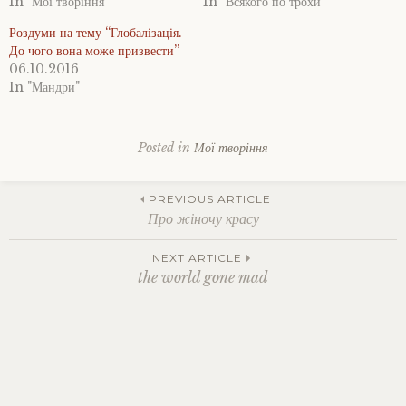
In "Мої творіння"
In "Всякого по трохи"
Роздуми на тему “Глобалізація.
До чого вона може призвести”
06.10.2016
In "Мандри"
Posted in
Мої творіння
Post
PREVIOUS ARTICLE
Про жіночу красу
navigation
NEXT ARTICLE
the world gone mad