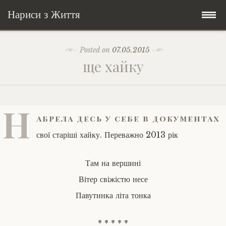
Нариси з Життя
Skip
Мандри
Posted on
07.05.2015
to
ще хайку
content
Соціальне
У країні соло
Всякого по трохи
Велосипедні історії у країні
Бути жінкою
Н
абрела десь у себе в документах
Posts in English
Історії з Бразилії
Екологія
Зламана рука
свої старіші хайку. Переважно 2013 рік
My Speeches/Мої промови
Соло автостоп
Освіта і виховання
Поезія
poetry
Там на вершині
Вітер свіжістю несе
Home/Додомцю
Мандри
Війна
Мої творіння
Книги
Павутинка літа тонка
Соціальне
Всякого по трохи
* * * * *