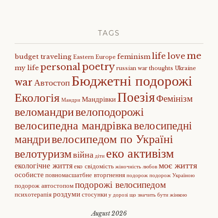
TAGS
me
life
love
budget traveling
feminism
Eastern Europe
poetry
personal
my life
russian war
thoughts
Ukraine
Бюджетні подорожі
war
Автостоп
Поезія
Екологія
Фемінізм
Мандрівки
Мандри
веломандри
велоподорожі
велосипедна мандрівка
велосипедні
велосипедом по Україні
мандри
еко активізм
велотуризм
війна
діти
моє життя
екологічне життя
еко свідомість
жіночність
любов
особисте
повномасшатбне вторгнення
подорож
подорож Україною
подорожі велосипедом
подорож автостопом
роздуми
психотерапія
стосунки
у дорозі
що значить бути жінкою
August 2026