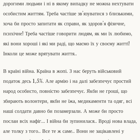
дорогими людьми і ні в якому випадку не можна нехтувати
особистим життям. Треба частіше зв’язуватися з близькими,
хоча би просто запитати як справи, як здоров’я фізичне,
психічне! Треба частіше говорити людям, як ми їх любимо,
які вони хороші і які ми раді, що маємо їх у своєму житті!
Інколи це може врятувати життя..
В країні війна. Країна в жопі. З нас беруть військовий
податок десь 1,5%. Але армію і на далі забезпечує простий
народ особисто, повністю забезпечує. Якби не гроші, що
збирають волонтери, якби не їжа, медикаменти та одяг, всі
наші солдати давно би позамерзали. А може би просто
послаи всіх нафіг… І війна би зупинилася.. Вроді нова влада,
але толку з того.. Все те ж саме.. Вони не зацікавлені у