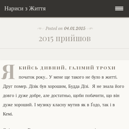
Нариси з Життя
Skip
Мандри
Posted on
04.01.2015
to
2015 прийшов
content
Соціальне
У країні соло
Всякого по трохи
Велосипедні історії у країні
Бути жінкою
Я
кийсь дивний, галімий трохи
Posts in English
Історії з Бразилії
Екологія
Зламана рука
початок року.. У мене ще такого не було в житті.
Друг помер. Дізік був хорошим, Будда Дізі. Я не знала його
My Speeches/Мої промови
Соло автостоп
Освіта і виховання
Поезія
poetry
довго і дуже добре, але достатньо, щоби побачити, що він
дуже хороший. І музику класну мутив як в Ґодо, так і в
Home/Додомцю
Мандри
Війна
Мої творіння
Книги
Кемі.
Соціальне
Всякого по трохи