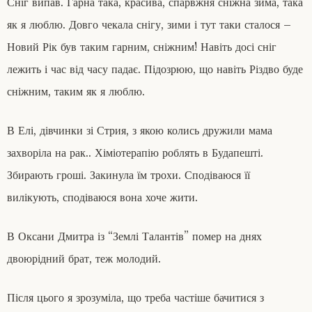
Сніг випав. Гарна така, красива, спарвжня сніжна зима, така
як я люблю. Довго чекала снігу, зими і тут таки сталося –
Новий Рік був таким гарним, сніжним! Навіть досі сніг
лежить і час від часу падає. Підозрюю, що навіть Різдво буде
сніжним, таким як я люблю.
В Елі, дівчинки зі Стрия, з якою колись дружили мама
захворіла на рак.. Хіміотерапію роблять в Будапешті.
Збирають гроші. Закинула їм трохи. Сподіваюся її
вилікують, сподіваюся вона хоче жити.
В Оксани Дмитра із “Землі Талантів” помер на днях
двоюрідний брат, теж молодий.
Після цього я зрозуміла, що треба частіше бачитися з