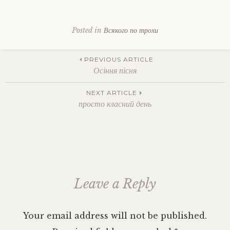
Posted in
Всякого по трохи
Tagged
death
,
Post
farewell
PREVIOUS ARTICLE
to
Осіння пісня
illusions
,
life
,
navigation
NEXT ARTICLE
me
,
просто класний день
music
,
my
mood
,
optimism
,
personal
Leave a Reply
Your email address will not be published.