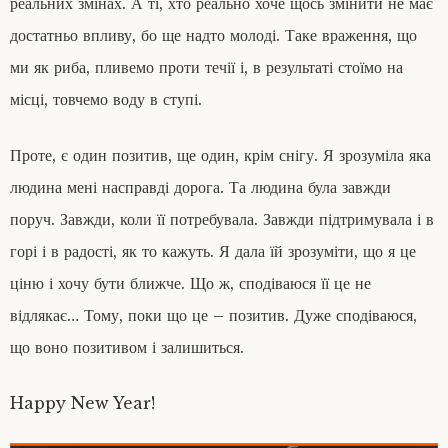
реальних змінах. А ті, хто реально хоче щось змінити не має
достатньо впливу, бо ще надто молоді. Таке враження, що
ми як риба, пливемо проти течії і, в результаті стоїмо на
місці, товчемо воду в ступі.
Проте, є один позитив, ще один, крім снігу. Я зрозуміла яка
людина мені насправді дорога. Та людина була завжди
поруч. Завжди, коли її потребувала. Завжди підтримувала і в
горі і в радості, як то кажуть. Я дала їй зрозуміти, що я це
ціню і хочу бути ближче. Що ж, сподіваюся її це не
відлякає… Тому, поки що це – позитив. Дуже сподіваюся,
що воно позитивом і залишиться.
Happy New Year!