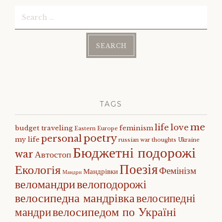
Search
for:
TAGS
me
life
love
budget traveling
feminism
Eastern Europe
poetry
personal
my life
russian war
thoughts
Ukraine
Бюджетні подорожі
war
Автостоп
Поезія
Екологія
Фемінізм
Мандрівки
Мандри
веломандри
велоподорожі
велосипедна мандрівка
велосипедні
велосипедом по Україні
мандри