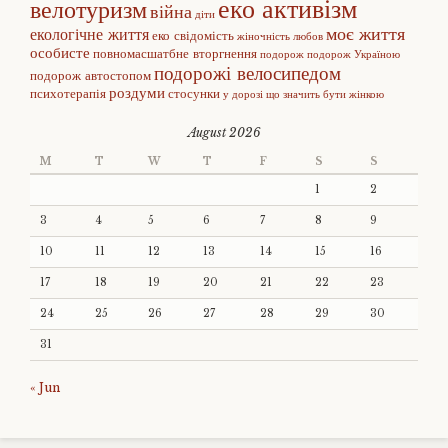
еко активізм
велотуризм
війна
діти
моє життя
екологічне життя
еко свідомість
жіночність
любов
особисте
повномасшатбне вторгнення
подорож
подорож Україною
подорожі велосипедом
подорож автостопом
роздуми
психотерапія
стосунки
у дорозі
що значить бути жінкою
August 2026
M
T
W
T
F
S
S
1
2
3
4
5
6
7
8
9
10
11
12
13
14
15
16
17
18
19
20
21
22
23
24
25
26
27
28
29
30
31
« Jun