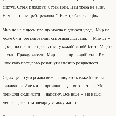
диктує. Страх паралізує. Страх вбиє. Нам треба не війну.
Нам навіть не треба революції. Нам треба еволюцію.
Мир це не є щось, про що можна підписати угоду. Мир не
може бути організованим світовими лідерами. … Мир це –
щось, що повинно проснутися у кожній живій істоті. Мир це
– стан. Правду кажучи, Мир – наш природній стан. Все
інше було поступово розвинути ілюзією розділеності.
Страх це – суто режим виживання, хтось каже інстинкт
виживання. Але ми не прийшли сюди виживати. … Ми
прийшли сюди жити … наповну. Все інше – від нашої
меншовартості та зневірі у самому житті