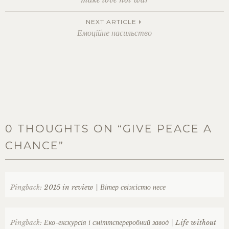
війна
,
любов
,
navigation
NEXT ARTICLE
мир
Емоційне насильство
0 THOUGHTS ON “
GIVE PEACE A
CHANCE
”
Pingback:
2015 in review | Вітер свіжістю несе
Pingback:
Еко-екскурсія і сміттєпереробний завод | Life without