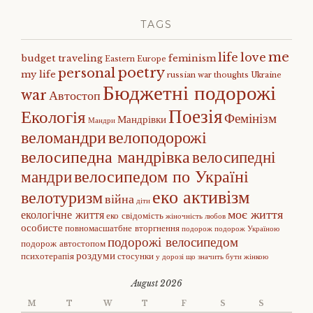
TAGS
me
life
love
budget traveling
feminism
Eastern Europe
poetry
personal
my life
russian war
thoughts
Ukraine
Бюджетні подорожі
war
Автостоп
Поезія
Екологія
Фемінізм
Мандрівки
Мандри
веломандри
велоподорожі
велосипедна мандрівка
велосипедні
велосипедом по Україні
мандри
еко активізм
велотуризм
війна
діти
моє життя
екологічне життя
еко свідомість
жіночність
любов
особисте
повномасшатбне вторгнення
подорож
подорож Україною
подорожі велосипедом
подорож автостопом
роздуми
психотерапія
стосунки
у дорозі
що значить бути жінкою
August 2026
M
T
W
T
F
S
S