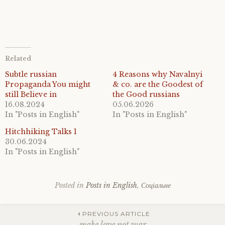
Related
Subtle russian
4 Reasons why Navalnyi
Propaganda You might
& co. are the Goodest of
still Believe in
the Good russians
16.08.2024
05.06.2026
In "Posts in English"
In "Posts in English"
Hitchhiking Talks 1
30.06.2024
In "Posts in English"
Posted in
Posts in English
,
Соціальне
Tagged
love
,
Post
peace
,
PREVIOUS ARTICLE
war
,
make love not war