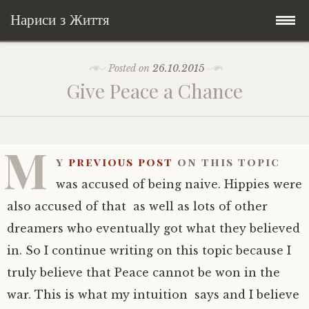
Нариси з Життя
Skip
Мандри
Posted on
26.10.2015
to
Give Peace a Chance
content
Соціальне
У країні соло
Всякого по трохи
Велосипедні історії у країні
Бути жінкою
M
y
previous post
on this topic
Posts in English
Історії з Бразилії
Екологія
Зламана рука
was accused of being naive. Hippies were
also accused of that as well as lots of other
My Speeches/Мої промови
Соло автостоп
Освіта і виховання
Поезія
poetry
dreamers who eventually got what they believed
in. So I continue writing on this topic because I
Home/Додомцю
Мандри
Війна
Мої творіння
Книги
truly believe that Peace cannot be won in the
Соціальне
Всякого по трохи
war. This is what my intuition says and I believe