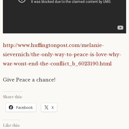
http://www.huffingtonpost.com/melanie-
sievernich/the-only-way-to-peace-is-love-why-
war-wont-end-the-conflict_b_6023190.html
Give Peace a chance!
Share this:
Facebook
X
Like this: