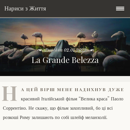
Нариси з Життя
Skip
Мандри
to
content
Соціальне
У країні соло
Posted on
02.01.2022
La Grande Belezza
Всякого по трохи
Велосипедні історії у країні
Бути жінкою
Posts in English
Історії з Бразилії
Екологія
Зламана рука
Н
а цей вірш мене надихнув дуже
My Speeches/Мої промови
Соло автостоп
Освіта і виховання
Поезія
poetry
красивий Італійський фільм “Велика краса” Паоло
Home/Додомцю
Мандри
Війна
Мої творіння
Книги
Соррентіно. Не скажу, що фільм захопливий, бо ці всі
розкоші Риму залишають по собі шлейф меланхолії.
Соціальне
Всякого по трохи