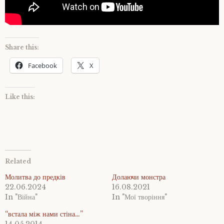
Share this:
Facebook
X
Like this:
Related
Молитва до предків
Долаючи монстра
22.06.2024
16.08.2021
In "Війна"
In "Мої творіння"
“встала між нами стіна…”