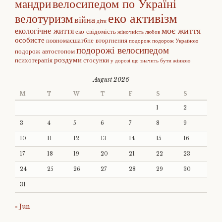
велосипедом по Україні
мандри
еко активізм
велотуризм
війна
діти
моє життя
екологічне життя
еко свідомість
жіночність
любов
особисте
повномасшатбне вторгнення
подорож
подорож Україною
подорожі велосипедом
подорож автостопом
роздуми
психотерапія
стосунки
у дорозі
що значить бути жінкою
August 2026
M
T
W
T
F
S
S
1
2
3
4
5
6
7
8
9
10
11
12
13
14
15
16
17
18
19
20
21
22
23
24
25
26
27
28
29
30
31
« Jun