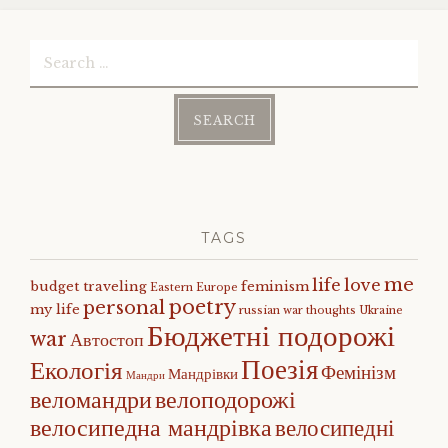
Search
for:
TAGS
me
life
love
budget traveling
feminism
Eastern Europe
poetry
personal
my life
russian war
thoughts
Ukraine
Бюджетні подорожі
war
Автостоп
Поезія
Екологія
Фемінізм
Мандрівки
Мандри
веломандри
велоподорожі
велосипедна мандрівка
велосипедні