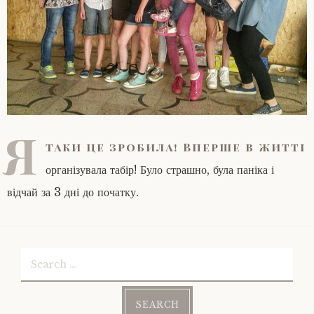
Я
таки це зробила! Вперше в житті
організувала табір! Було страшно, була паніка і
відчай за 3 дні до початку.
Search
for: