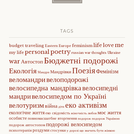
TAGS
me
life
love
budget traveling
feminism
Eastern Europe
poetry
personal
my life
russian war
thoughts
Ukraine
Бюджетні подорожі
war
Автостоп
Поезія
Екологія
Фемінізм
Мандрівки
Мандри
веломандри
велоподорожі
велосипедна мандрівка
велосипедні
велосипедом по Україні
мандри
еко активізм
велотуризм
війна
діти
моє життя
екологічне життя
еко свідомість
жіночність
любов
особисте
повномасшатбне вторгнення
подорож
подорож Україною
подорожі велосипедом
подорож автостопом
роздуми
психотерапія
стосунки
у дорозі
що значить бути жінкою