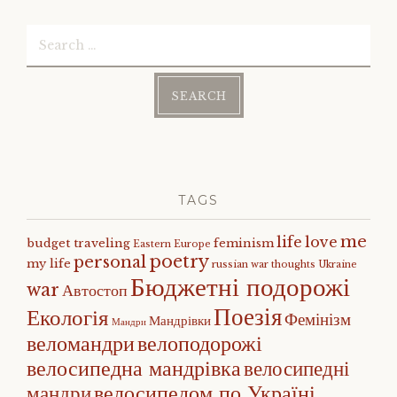
Search
for:
TAGS
me
life
love
budget traveling
feminism
Eastern Europe
poetry
personal
my life
russian war
thoughts
Ukraine
Бюджетні подорожі
war
Автостоп
Поезія
Екологія
Фемінізм
Мандрівки
Мандри
веломандри
велоподорожі
велосипедна мандрівка
велосипедні
велосипедом по Україні
мандри