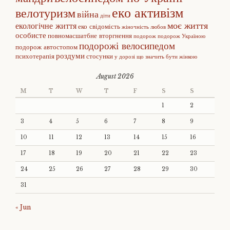
еко активізм
велотуризм
війна
діти
моє життя
екологічне життя
еко свідомість
жіночність
любов
особисте
повномасшатбне вторгнення
подорож
подорож Україною
подорожі велосипедом
подорож автостопом
роздуми
психотерапія
стосунки
у дорозі
що значить бути жінкою
August 2026
M
T
W
T
F
S
S
1
2
3
4
5
6
7
8
9
10
11
12
13
14
15
16
17
18
19
20
21
22
23
24
25
26
27
28
29
30
31
« Jun