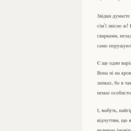
Звідки думаєте 
сім’ї звісно ж!
сварками, неза
само порушуют
Є ще один варі
Вона ні на крок
лапках, бо в т
немає особисто
І, мабуть, най
відчуттям, що в
великою імовірн