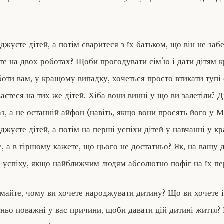
жуєте дітей, а потім сваритеся з їх батьком, що він не заб
е на двох роботах? Щоби прогодувати сім’ю і дати дітям 
оти вам, у кращому випадку, хочеться просто втикати тупі с
єтеся на тих же дітей. Хіба вони винні у що ви залетіли? Д
з, а не останній айфон (навіть, якщо вони просять його у М
джуєте дітей, а потім на перші успіхи дітей у навчанні у 
е, а в гіршому кажете, що цього не достатньо? Як, на вашу 
 успіху, якщо найближчим людям абсолютно пофіг на їх пе
майте, чому ви хочете народжувати дитину? Що ви хочете і
тньо поважні у вас причини, щоби давати цій дитині життя?