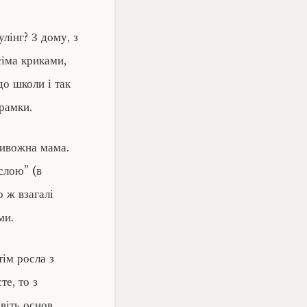
лінг? З дому, з
сіма криками,
до школи і так
рамки.
ривожна мама.
ослою” (в
о ж взагалі
ми.
тім росла з
те, то з
віть основ