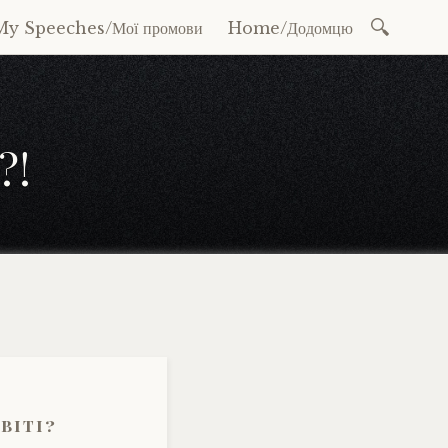
Search
My Speeches/Мої промови
Home/Додомцю
for:
?!
віті?