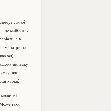
езпечує сім’ю?
краще майбутнє?
еріали, а в
ітям, потрібна
иколая).
кращому випадку
думку, вони
рші кроки?
 можете їй
 Може таки