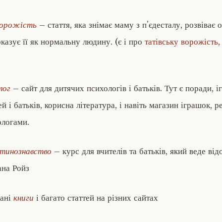
ворожість
– стаття, яка знімає маму з п’єдесталу, розвіває 
оказує її як нормальну людину. (є і про
татівську ворожість
,
лог
– сайт для дитячих психологів і батьків. Тут є поради, і
ей і батьків, корисна література, і навіть магазин іграшок,
ологами.
итинознавство
– курс для вчителів та батьків, який веде ві
ана Ройз
сані
книги
і багато статтей на різних сайтах