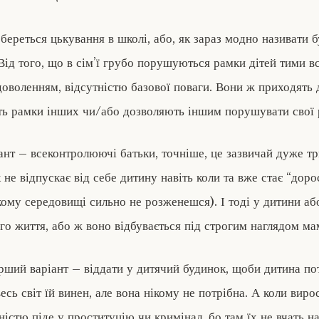
береться цькування в школі, або, як зараз модно називати бу
 Від того, що в сім’ї грубо порушуються рамки дітей тими в
доволенням, відсутністю базової поваги. Вони ж приходять 
ь рамки інших чи/або дозволяють іншим порушувати свої 
ант – всеконтролюючі батьки, точніше, це зазвичай дуже т
 не відпускає від себе дитину навіть коли та вже стає “дор
акому середовищі сильно не розженешся). І тоді у дитини аб
го життя, або ж воно відбувається під строгим наглядом ма
гірший варіант – віддати у дитячий будинок, щоби дитина по
есь світ їй винен, але вона нікому не потрібна. А коли вирос
істю піде у проституцію чи кримінал, бо там їх не вчать на