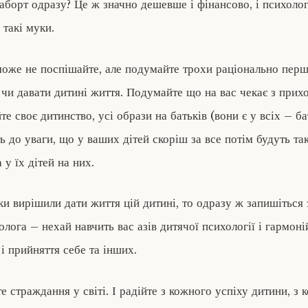
аборт одразу? Це ж значно дешевше і фінансово, і психолог
 такі муки.
може не поспішайте, але подумайте трохи раціонально пер
 чи давати дитині життя. Подумайте що на вас чекає з прих
йте своє дитинство, усі образи на батьків (вони є у всіх – б
ть до уваги, що у ваших дітей скоріш за все потім будуть та
 у їх дітей на них.
ки вирішили дати життя цій дитині, то одразу ж запишіться 
лога – нехай навчить вас азів дитячої психології і гармоні
і прийняття себе та інших.
 страждання у світі. І радійте з кожного успіху дитини, з 