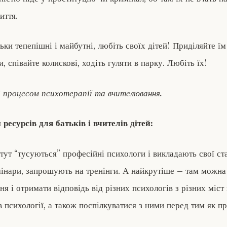
иття.
ьки тепепішні і майбутні, любіть своїх дітей! Приділяйте їм 
и, співайте колискові, ходіть гуляти в парку. Любіть їх!
і процесом психотерапії та вчителювання.
ресурсів для батьків і вчителів дітей:
тут “тусуються” професійні психологи і викладають свої стат
мінари, запрошують на тренінги. А найкрутіше – там можна
я і отримати відповідь від різних психологів з різних міст 
в психології, а також поспілкуватися з ними перед тим як п