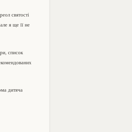
ореол святості
 але я ще її не
гри, список
 рекомендованих
дома дитяча