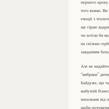
першого кроку. 
того важко. Ви 
емоції з теплот
ще гірше вдарит
чи хотіли би ви
на скільки сер
завданням бать
Але не кидайтес
“вибрики” дитин
Байдуже, що ча
мабутній бізне
начальник від 
щоби почуватис