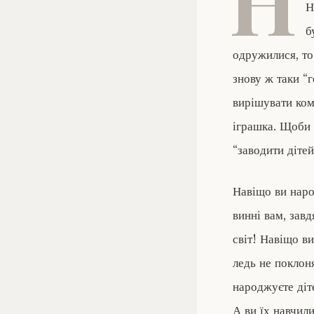
Н
Н
б
одружилися, то 
знову ж таки “г
вирішувати ком
іграшка. Щоби 
“заводити діте
Навіщо ви наро
винні вам, завд
світ! Навіщо ви
ледь не поклон
народжуєте діт
А ви їх навчили