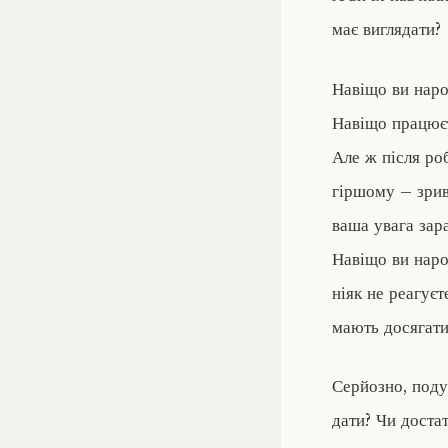
має виглядати?
Навіщо ви народ
Навіщо працюєт
Але ж після роб
гіршому – зрива
ваша увага зара
Навіщо ви наро
ніяк не реагуєт
мають досягати
Серйозно, поду
дати? Чи доста