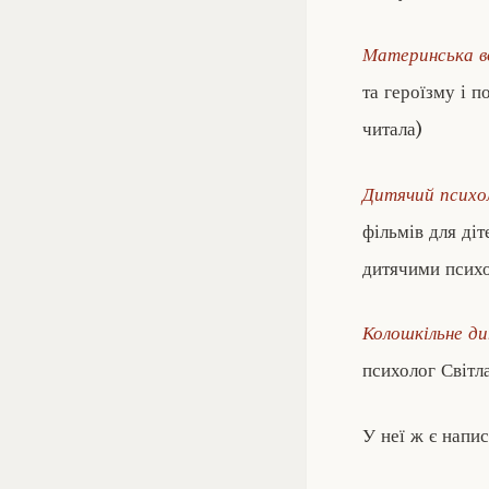
Материнська 
та героїзму і п
читала)
Дитячий психо
фільмів для діт
дитячими псих
Колошкільне д
психолог Світл
У неї ж є напи