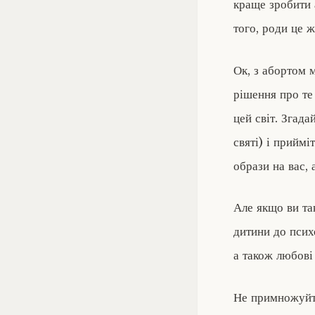
краще зробити 
того, роди це ж
Ок, з абортом 
рішення про те
цей світ. Згада
святі) і приймі
образи на вас, а
Але якщо ви та
дитини до психо
а також любові 
Не примножуйте