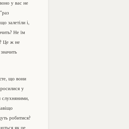
воно у вас не
“раз
що залетіли і,
ачить? Не їм
? Це ж не
 значить
єте, що вони
просилися у
ти слухняними,
Навіщо
дуть робитися?
аються як це