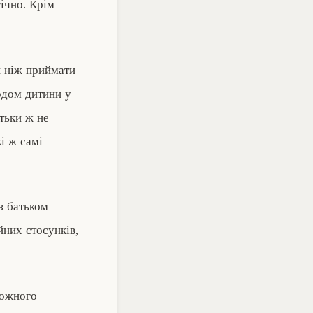
ічно. Крім
ш ніж приймати
одом дитини у
атьки ж не
кі ж самі
з батьком
йних стосунків,
кожного