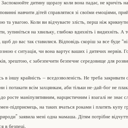
Заспокоюйте дитину щоразу коли вона падає, не кричіть на н
повинні навчити дітей справлятися зі своїми емоціями, прий
ою та увагою. Коли ви відчуваєте злість, перш ніж крикнути
и, зупиніться на хвильку, глибоко вдихніть і видихніть. А 
, щоб до вас так ставилися. Відповідь скоріш за все буде “н
йозною є ситуація, чи вона вартує ваших і дитячих нервів. 
ків, зрештою, є забезпечити безпечне середовище для розви
ь в іншу крайність – вседозволеність. Не треба закривати о
и і потакати всім захцянкам, аби тільки не-дай-бог не пла
до росте маніпулятивним, нарцистичним і взагалі не знає сл
смен-підприємець, на таких вчаться роками і платять купу г
природи” заявила мені одна мамаша. Дітям потрібне відчутт
я в безпеці.