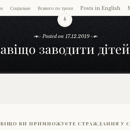
ри
Соціальне
Всякого по трохи
Posts in English
ent
Posted on
17.12.2019
авіщо заводити дітей
авіщо ви примножуєте страждання у с