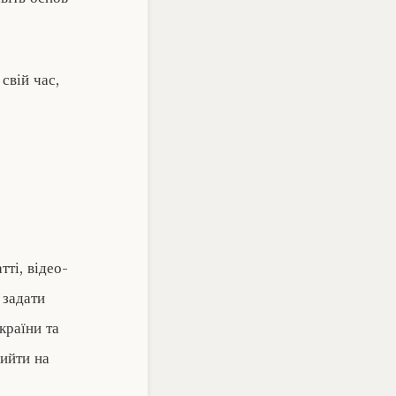
свій час,
ті, відео-
 задати
країни та
рийти на