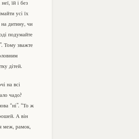
еї, їй і без
майти усі їх
 на дитину, чи
тоді подумайте
і”. Тому зважте
Головним
тку дітей.
чі на всі
кало чадо?
ова “ні”. “То ж
рошей. А він
я меж, рамок,