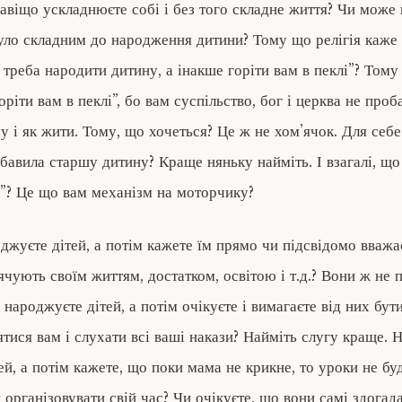
авіщо ускладнюєте собі і без того складне життя? Чи може 
уло складним до народження дитини? Тому що релігія каже 
треба народити дитину, а інакше горіти вам в пеклі”? Тому 
оріти вам в пеклі”, бо вам суспільство, бог і церква не проб
у і як жити. Тому, що хочеться? Це ж не хом’ячок. Для себе
бавила старшу дитину? Краще няньку найміть. І взагалі, що
й”? Це що вам механізм на моторчику?
джуєте дітей, а потім кажете їм прямо чи підсвідомо вважа
ячують своїм життям, достатком, освітою і т.д.? Вони ж не 
 народжуєте дітей, а потім очікуєте і вимагаєте від них бу
ятися вам і слухати всі ваші накази? Найміть слугу краще. 
ей, а потім кажете, що поки мама не крикне, то уроки не бу
 організовувати свій час? Чи очікуєте, що вони самі здогад