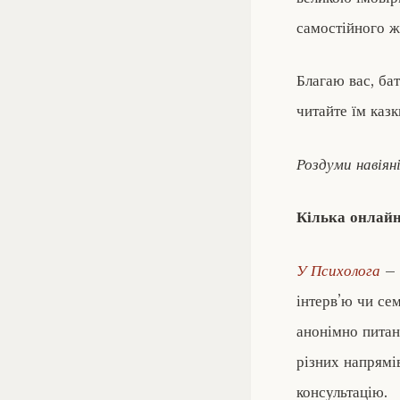
самостійного ж
Благаю вас, бат
читайте їм казк
Роздуми навіян
Кілька онлайн 
У Психолога
– 
інтерв’ю чи се
анонімно питанн
різних напрямі
консультацію.