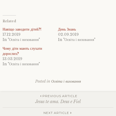
Related
Навіщо заводити дітей?!
День Знань
17.12.2019
02.09.2019
In "Освіта і виховання"
In "Освіта і виховання"
Чому діти мають слухати
дорослих?
13.03.2019
In "Освіта і виховання"
Posted in
Освіта і виховання
Tagged
бажання
Post
дітей
,
PREVIOUS ARTICLE
батьківство
,
Jesus te ama. Deus e Fiel
виховання
дітей
,
NEXT ARTICLE
потреби