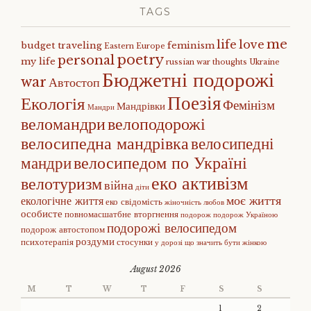
TAGS
me
life
love
budget traveling
feminism
Eastern Europe
poetry
personal
my life
russian war
thoughts
Ukraine
Бюджетні подорожі
war
Автостоп
Поезія
Екологія
Фемінізм
Мандрівки
Мандри
веломандри
велоподорожі
велосипедна мандрівка
велосипедні
велосипедом по Україні
мандри
еко активізм
велотуризм
війна
діти
моє життя
екологічне життя
еко свідомість
жіночність
любов
особисте
повномасшатбне вторгнення
подорож
подорож Україною
подорожі велосипедом
подорож автостопом
роздуми
психотерапія
стосунки
у дорозі
що значить бути жінкою
August 2026
M
T
W
T
F
S
S
1
2