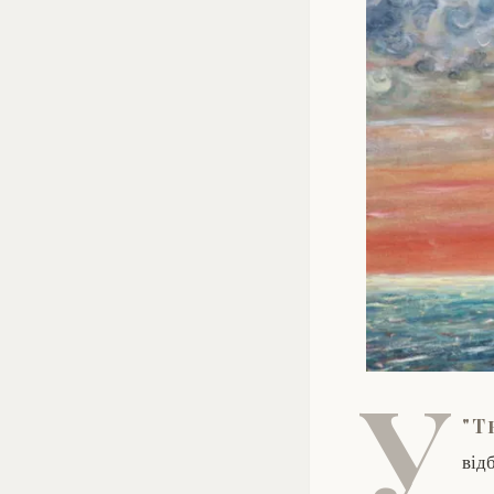
У
"Т
від