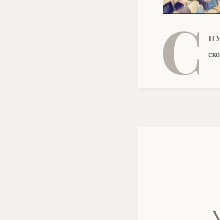
С
п
ско