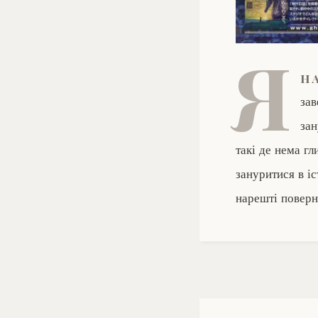
Я
н
зав
зан
такі де нема г
зануритися в і
нарешті поверн