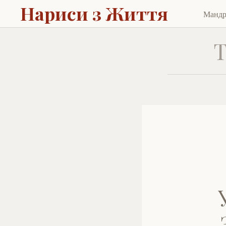
Нариси з Життя
Манд
Skip
to
T
cont