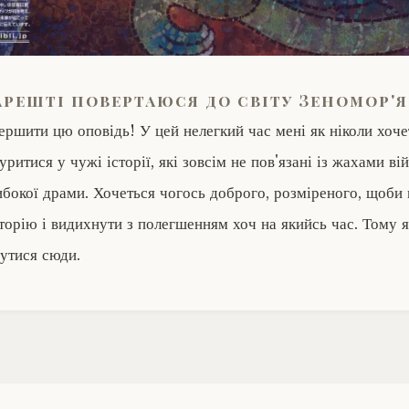
арешті повертаюся до світу Зеномор'я
ершити цю оповідь! У цей нелегкий час мені як ніколи хоче
уритися у чужі історії, які зовсім не пов'язані із жахами ві
либокої драми. Хочеться чогось доброго, розміреного, щоби
сторію і видихнути з полегшенням хоч на якийсь час. Тому 
утися сюди.