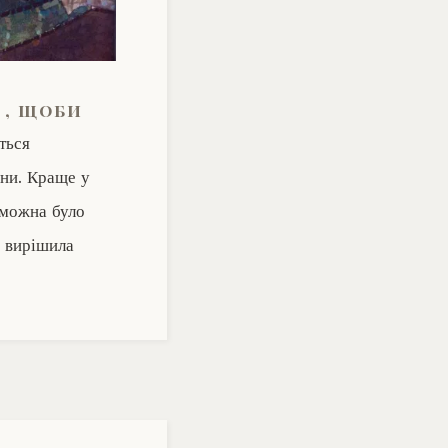
 , щоби
ться
йни. Краще у
 можна було
я вирішила