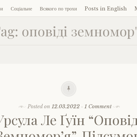
ри
Соціальне
Всякого по трохи
Posts in English
ag:
оповіді земномор
ent
Posted on
12.03.2022
·
1 Comment
Урсула Ле Ґуїн “Оповід
Земномор’я”. Підсумо