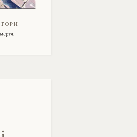
 гори
смертя.
і