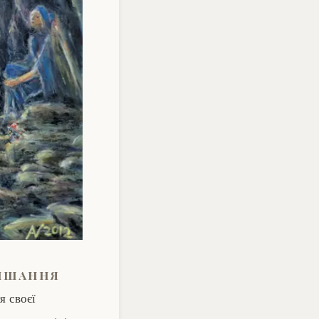
лішання
я своєї