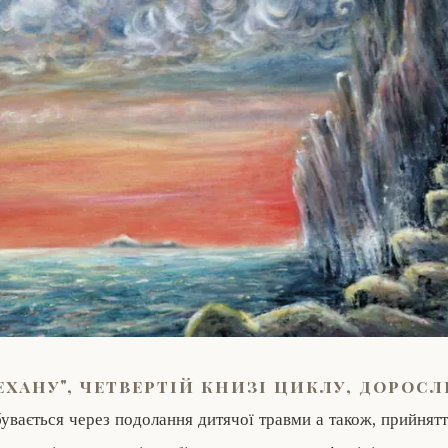
ехану", четвертій книзі циклу, дорос
бувається через подолання дитячої травми а також, прийнятт