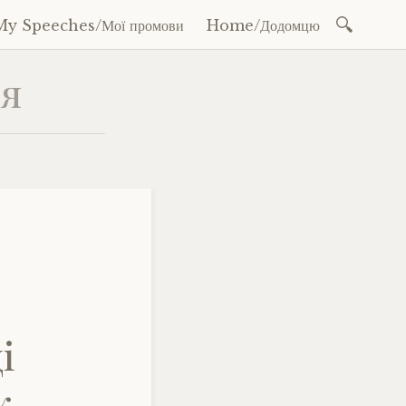
Search
My Speeches/Мої промови
Home/Додомцю
for:
'я
і
к