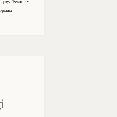
рсулу. Фемінізм
нормам
і