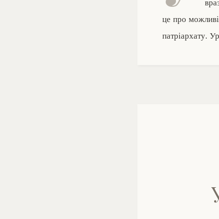
вра
це про можливі
патріархату. У