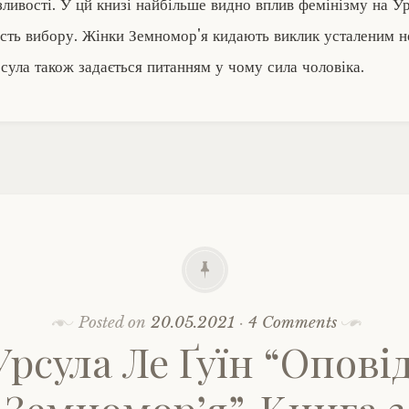
зливості. У цй книзі найбільше видно вплив фемінізму на У
сть вибору. Жінки Земномор'я кидають виклик усталеним 
рсула також задається питанням у чому сила чоловіка.
Posted on
20.05.2021
·
4 Comments
Урсула Ле Ґуїн “Оповід
Земномор’я”. Книга 3