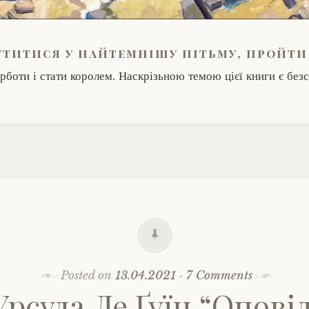
утитися у найтемнішу пітьму, пройти
рботи і стати королем. Наскрізьною темою цієї книги є без
Posted on
13.04.2021
·
7 Comments
Урсула Ле Ґуїн “Оповід